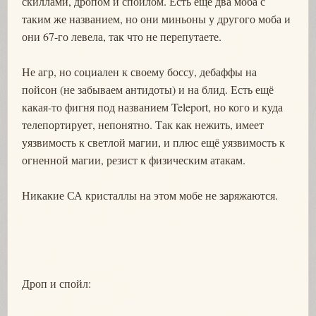
скиллами, дропом и спойлом. Есть ещё два моба с
таким же названием, но они миньоны у другого моба и
они 67-го левела, так что не перепутаете.
Не агр, но социален к своему боссу, дебаффы на
пойсон (не забываем антидоты) и на блид. Есть ещё
какая-то фигня под названием Teleport, но кого и куда
телепортирует, непонятно. Так как нежить, имеет
уязвимость к светлой магии, и плюс ещё уязвимость к
огненной магии, резист к физическим атакам.
Никакие СА кристаллы на этом мобе не заряжаются.
Дроп и спойл: