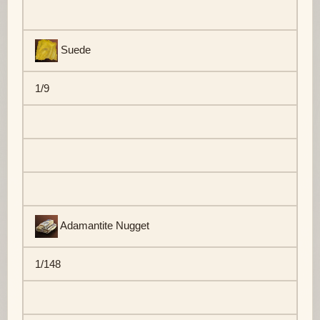
Suede
1/9
Adamantite Nugget
1/148