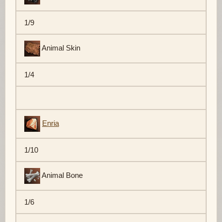
1/9
Animal Skin
1/4
Enria
1/10
Animal Bone
1/6