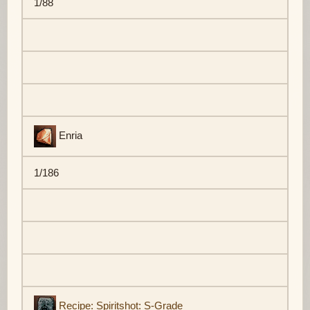
1/88
Enria
1/186
Recipe: Spiritshot: S-Grade