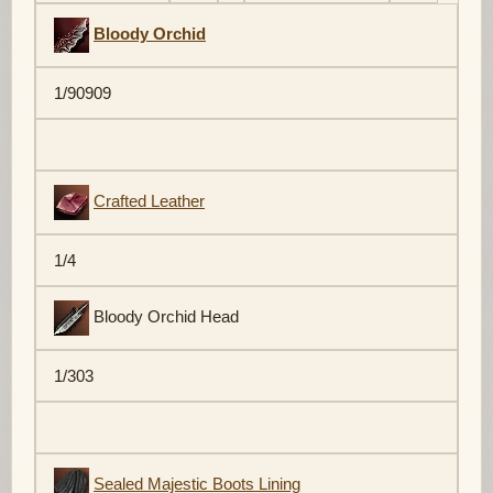
Bloody Orchid
1/90909
Crafted Leather
1/4
Bloody Orchid Head
1/303
Sealed Majestic Boots Lining