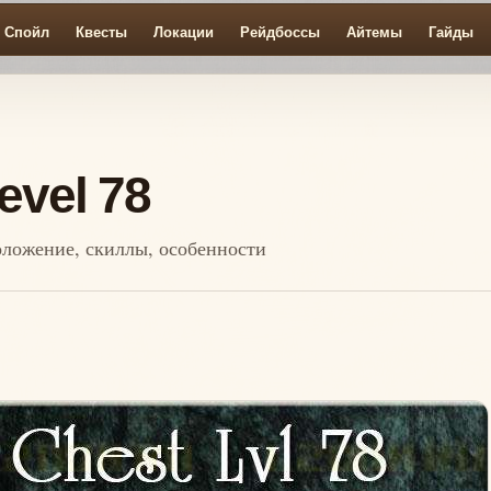
Спойл
Квесты
Локации
Рейдбоссы
Айтемы
Гайды
evel 78
сположение, скиллы, особенности