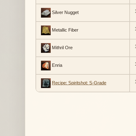
1
Silver Nugget
1
Metallic Fiber
1
Mithril Ore
1
Enria
1
Recipe: Spiritshot: S-Grade