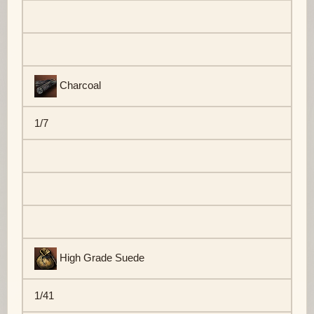
Charcoal
1/7
High Grade Suede
1/41