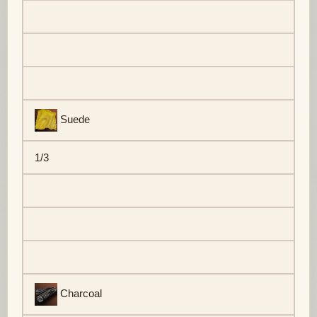
Suede
1/3
Charcoal