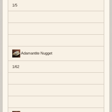
1/5
Adamantite Nugget
1/62