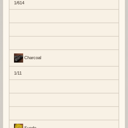
1/614
Charcoal
1/11
Suede