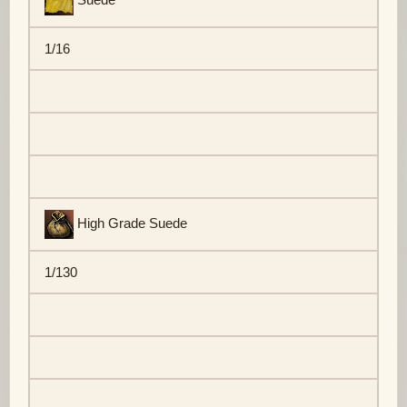
1/16
High Grade Suede
1/130