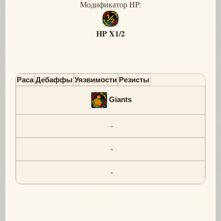
Модификатор HP:
HP X1/2
Раса
Дебаффы
Уязвимости
Резисты
Giants
-
-
-