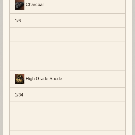
Charcoal
1/6
High Grade Suede
1/34