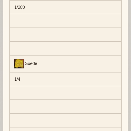
1/289
Suede
1/4