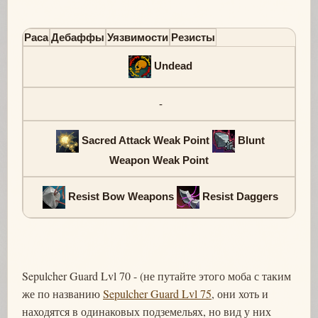
Раса
Дебаффы
Уязвимости
Резисты
Undead
-
Sacred Attack Weak Point
Blunt
Weapon Weak Point
Resist Bow Weapons
Resist Daggers
Sepulcher Guard Lvl 70 - (не путайте этого моба с таким
же по названию
Sepulcher Guard Lvl 75
, они хоть и
находятся в одинаковых подземельях, но вид у них