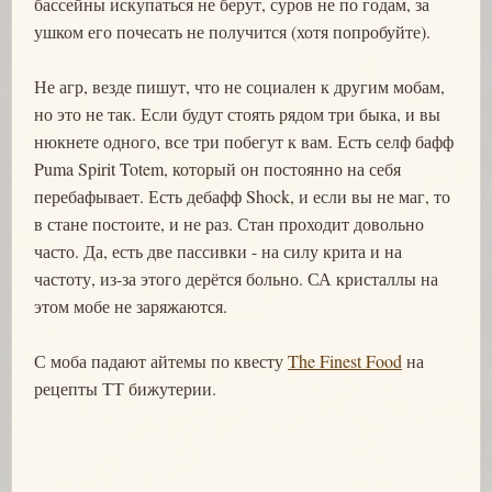
бассейны искупаться не берут, суров не по годам, за
ушком его почесать не получится (хотя попробуйте).
Не агр, везде пишут, что не социален к другим мобам,
но это не так. Если будут стоять рядом три быка, и вы
нюкнете одного, все три побегут к вам. Есть селф бафф
Puma Spirit Totem, который он постоянно на себя
перебафывает. Есть дебафф Shock, и если вы не маг, то
в стане постоите, и не раз. Стан проходит довольно
часто. Да, есть две пассивки - на силу крита и на
частоту, из-за этого дерётся больно. СА кристаллы на
этом мобе не заряжаются.
С моба падают айтемы по квесту
The Finest Food
на
рецепты ТТ бижутерии.