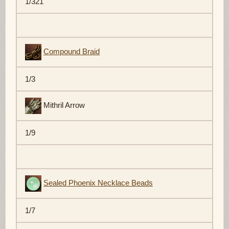
1/321
Compound Braid
1/3
Mithril Arrow
1/9
Sealed Phoenix Necklace Beads
1/7