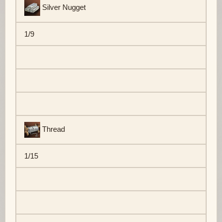
Silver Nugget
1/9
Thread
1/15