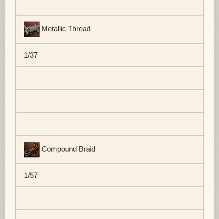
Metallic Thread
1/37
Compound Braid
1/57