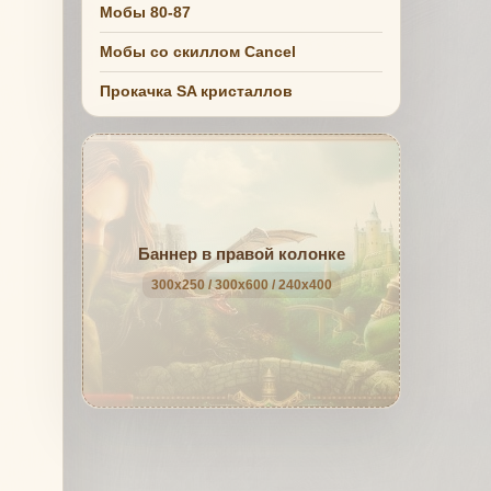
Мобы 80-87
Мобы со скиллом Cancel
Прокачка SA кристаллов
Баннер в правой колонке
300x250 / 300x600 / 240x400