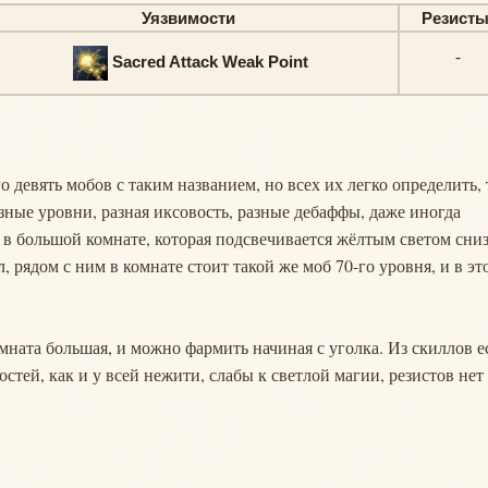
Уязвимости
Резист
-
Sacred Attack Weak Point
его девять мобов с таким названием, но всех их легко определить, 
зные уровни, разная иксовость, разные дебаффы, даже иногда
 в большой комнате, которая подсвечивается жёлтым светом сниз
, рядом с ним в комнате стоит такой же моб 70-го уровня, и в эт
омната большая, и можно фармить начиная с уголка. Из скиллов е
мостей, как и у всей нежити, слабы к светлой магии, резистов нет