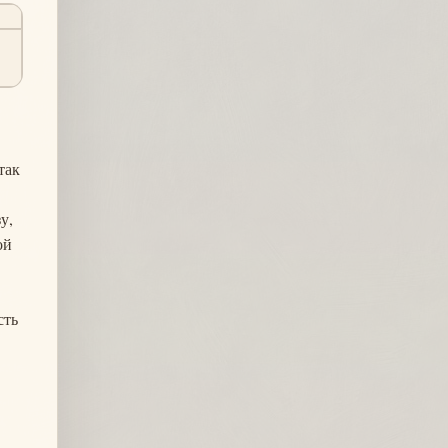
ы
так
у,
ой
сть