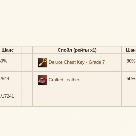
Шанс
Спойл (рейты х1)
Шан
40%
80%
Deluxe Chest Key - Grade 7
/544
50%
Crafted Leather
/17241