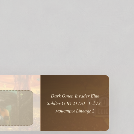
Dark Omen Invader Elite
Soldier G ID 21770 - Lvl 73 -
монстры Lineage 2