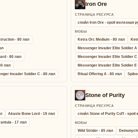
Iron Ore
СТРАНИЦА РЕСУРСА
спойл Iron Ore - spoil железная 
МОБЫ
truction - 80 лвл
Ketra Orc Medium - 80 лвл
Ketr
вл
Messenger Invader Elite Soldier A
ard - 80 лвл
Messenger Invader Elite Soldier C
80 лвл
Messenger Invader Elite Soldier E 
nger Invader Soldier C - 80 лвл
Ritual Offering A - 80 лвл
Spike
Stone of Purity
СТРАНИЦА РЕСУРСА
вл
Akaste Bone Lord - 19 лвл
спойл Stone of Purity СоП - spoi
rantula - 17 лвл
МОБЫ
Wild Strider - 85 лвл
Deinonych