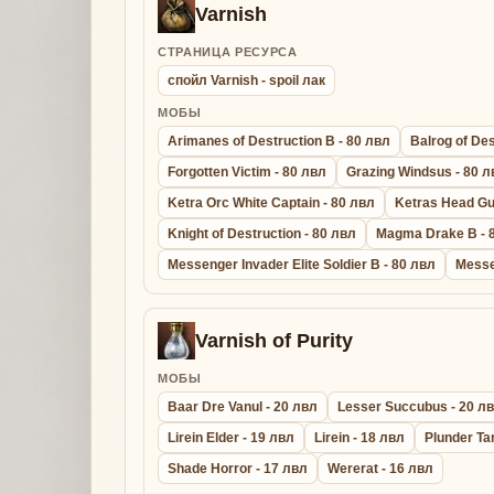
Varnish
СТРАНИЦА РЕСУРСА
спойл Varnish - spoil лак
МОБЫ
Arimanes of Destruction B - 80 лвл
Balrog of Des
Forgotten Victim - 80 лвл
Grazing Windsus - 80 л
Ketra Orc White Captain - 80 лвл
Ketras Head Gu
Knight of Destruction - 80 лвл
Magma Drake B - 
Messenger Invader Elite Soldier B - 80 лвл
Messe
Varnish of Purity
МОБЫ
Baar Dre Vanul - 20 лвл
Lesser Succubus - 20 л
Lirein Elder - 19 лвл
Lirein - 18 лвл
Plunder Ta
Shade Horror - 17 лвл
Wererat - 16 лвл