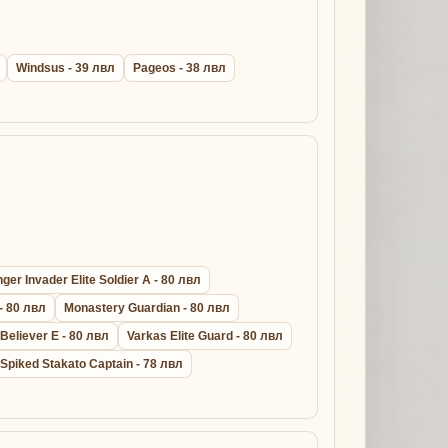
Windsus - 39 лвл
Pageos - 38 лвл
er Invader Elite Soldier A - 80 лвл
- 80 лвл
Monastery Guardian - 80 лвл
 Believer E - 80 лвл
Varkas Elite Guard - 80 лвл
Spiked Stakato Captain - 78 лвл