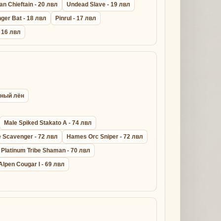
n Chieftain - 20 лвл
Undead Slave - 19 лвл
ger Bat - 18 лвл
Pinrul - 17 лвл
- 16 лвл
ёный лён
Male Spiked Stakato A - 74 лвл
 Scavenger - 72 лвл
Hames Orc Sniper - 72 лвл
Platinum Tribe Shaman - 70 лвл
Alpen Cougar I - 69 лвл