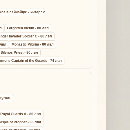
окса в лайнэйдж 2 интерлюд
вл
Forgotten Victim - 80 лвл
ger Invader Soldier C - 80 лвл
 лвл
Monastic Pilgrim - 80 лвл
 Silenos Priest - 80 лвл
Amons Captain of the Guards - 74 лвл
й уголь
Royal Guards A - 80 лвл
sciple of Prophet - 80 лвл