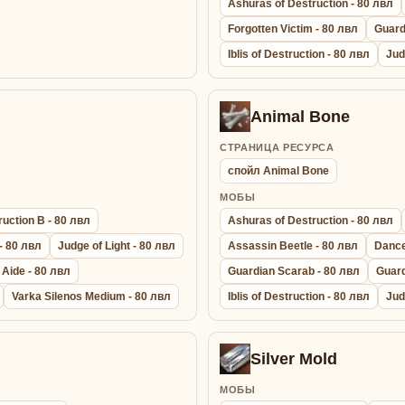
Ashuras of Destruction - 80 лвл
Forgotten Victim - 80 лвл
Guardi
Iblis of Destruction - 80 лвл
Jud
Animal Bone
СТРАНИЦА РЕСУРСА
спойл Animal Bone
МОБЫ
uction B - 80 лвл
Ashuras of Destruction - 80 лвл
 - 80 лвл
Judge of Light - 80 лвл
Assassin Beetle - 80 лвл
Dance
 Aide - 80 лвл
Guardian Scarab - 80 лвл
Guard
Varka Silenos Medium - 80 лвл
Iblis of Destruction - 80 лвл
Jud
Silver Mold
МОБЫ