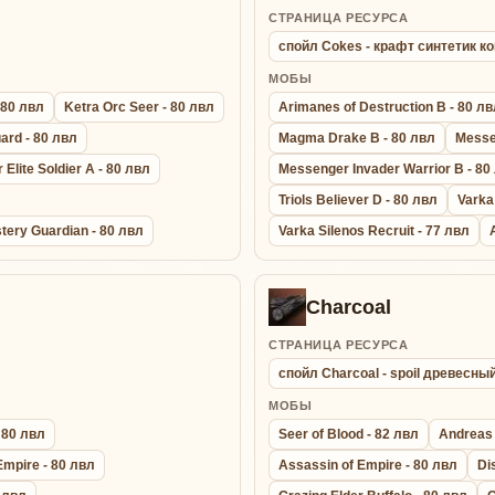
СТРАНИЦА РЕСУРСА
спойл Cokes - крафт синтетик к
МОБЫ
 80 лвл
Ketra Orc Seer - 80 лвл
Arimanes of Destruction B - 80 л
ard - 80 лвл
Magma Drake B - 80 лвл
Messen
Elite Soldier A - 80 лвл
Messenger Invader Warrior B - 80
Triols Believer D - 80 лвл
Varka
tery Guardian - 80 лвл
Varka Silenos Recruit - 77 лвл
Charcoal
СТРАНИЦА РЕСУРСА
спойл Charcoal - spoil древесны
МОБЫ
 80 лвл
Seer of Blood - 82 лвл
Andreas 
Empire - 80 лвл
Assassin of Empire - 80 лвл
Di