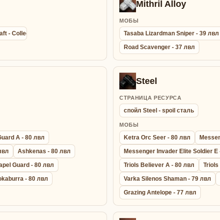
Mithril Alloy
МОБЫ
aft - Collection agathion summon bracelet - Браслет Сбора Энергии
Tasaba Lizardman Sniper - 39 лвл
Road Scavenger - 37 лвл
Steel
СТРАНИЦА РЕСУРСА
спойл Steel - spoil сталь
МОБЫ
Guard A - 80 лвл
Ketra Orc Seer - 80 лвл
Messeng
 лвл
Ashkenas - 80 лвл
Messenger Invader Elite Soldier E 
apel Guard - 80 лвл
Triols Believer A - 80 лвл
Triols
okaburra - 80 лвл
Varka Silenos Shaman - 79 лвл
Grazing Antelope - 77 лвл