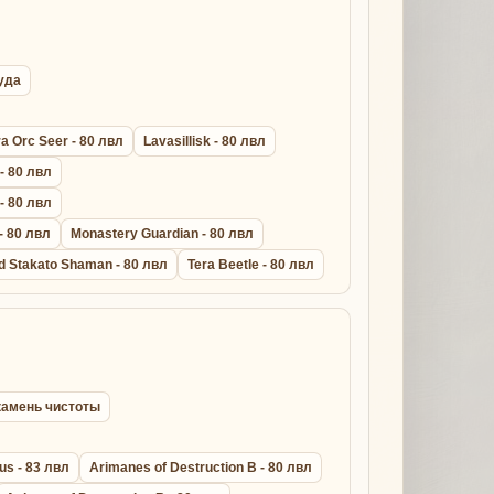
руда
a Orc Seer - 80 лвл
Lavasillisk - 80 лвл
 - 80 лвл
 - 80 лвл
- 80 лвл
Monastery Guardian - 80 лвл
d Stakato Shaman - 80 лвл
Tera Beetle - 80 лвл
l камень чистоты
us - 83 лвл
Arimanes of Destruction B - 80 лвл