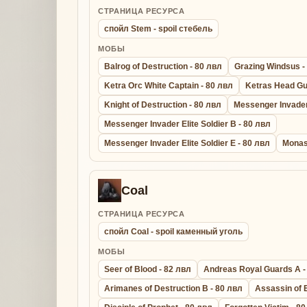
СТРАНИЦА РЕСУРСА
спойл Stem - spoil стебель
МОБЫ
Balrog of Destruction - 80 лвл
Grazing Windsus -
Ketra Orc White Captain - 80 лвл
Ketras Head Gu
Knight of Destruction - 80 лвл
Messenger Invader 
Messenger Invader Elite Soldier B - 80 лвл
Messenger Invader Elite Soldier E - 80 лвл
Monas
Coal
СТРАНИЦА РЕСУРСА
спойл Coal - spoil каменный уголь
МОБЫ
Seer of Blood - 82 лвл
Andreas Royal Guards A -
Arimanes of Destruction B - 80 лвл
Assassin of 