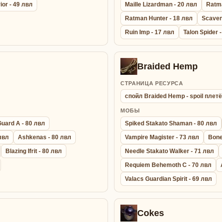
ior - 49 лвл
Maille Lizardman - 20 лвл
Ratma
Ratman Hunter - 18 лвл
Scaven
Ruin Imp - 17 лвл
Talon Spider 
Braided Hemp
СТРАНИЦА РЕСУРСА
спойл Braided Hemp - spoil плет
МОБЫ
Guard A - 80 лвл
Spiked Stakato Shaman - 80 лвл
 лвл
Ashkenas - 80 лвл
Vampire Magister - 73 лвл
Bone
Blazing Ifrit - 80 лвл
Needle Stakato Walker - 71 лвл
Requiem Behemoth C - 70 лвл
Valacs Guardian Spirit - 69 лвл
Cokes