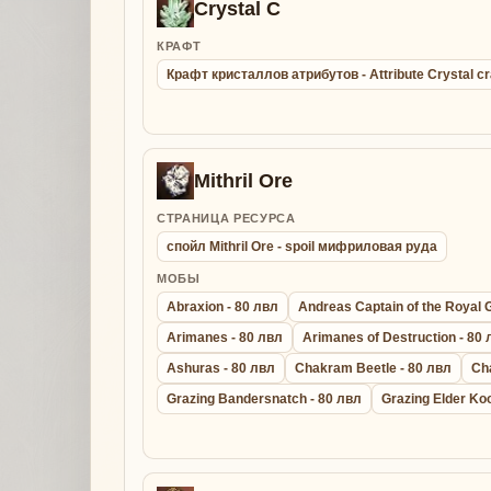
Crystal C
КРАФТ
Крафт кристаллов атрибутов - Attribute Crystal cr
Mithril Ore
СТРАНИЦА РЕСУРСА
спойл Mithril Ore - spoil мифриловая руда
МОБЫ
Abraxion - 80 лвл
Andreas Captain of the Royal 
Arimanes - 80 лвл
Arimanes of Destruction - 80
Ashuras - 80 лвл
Chakram Beetle - 80 лвл
Ch
Grazing Bandersnatch - 80 лвл
Grazing Elder Ko