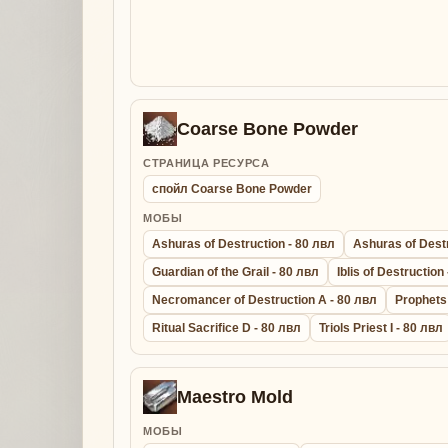
Coarse Bone Powder
СТРАНИЦА РЕСУРСА
спойл Coarse Bone Powder
МОБЫ
Ashuras of Destruction - 80 лвл
Ashuras of Destr
Guardian of the Grail - 80 лвл
Iblis of Destruction
Necromancer of Destruction A - 80 лвл
Prophets
Ritual Sacrifice D - 80 лвл
Triols Priest I - 80 лвл
Maestro Mold
МОБЫ