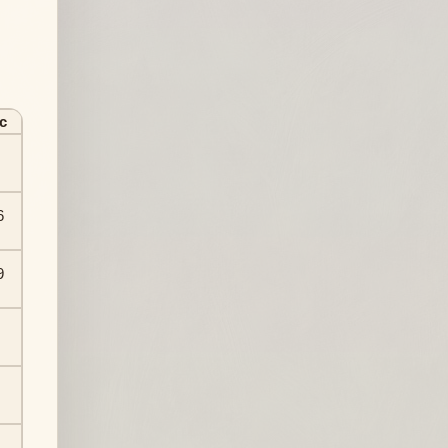
с
6
9