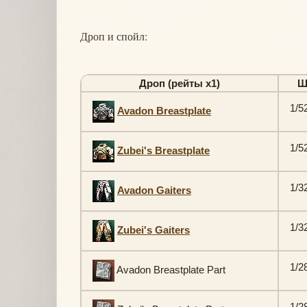
Дроп и спойл:
Дроп (рейты х1)
Ш
1/5
Avadon Breastplate
1/5
Zubei's Breastplate
1/3
Avadon Gaiters
1/3
Zubei's Gaiters
1/2
Avadon Breastplate Part
1/2