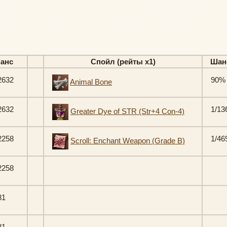
анс
Спойл (рейты х1)
Шан
2632
90%
Animal Bone
2632
1/13
Greater Dye of STR (Str+4 Con-4)
2258
1/46
Scroll: Enchant Weapon (Grade B)
2258
81
81