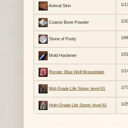
1/1
Animal Skin
1/3
Coarse Bone Powder
1/6
Stone of Purity
1/5
Mold Hardener
1/1
Recipe: Blue Wolf Breastplate
1/7
Mid-Grade Life Stone: level 61
1/2
High-Grade Life Stone: level 61