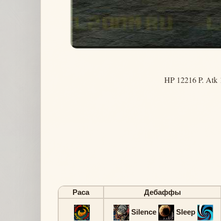
HP 12216 P. Atk 
Раса
Дебаффы
Silence
Sleep