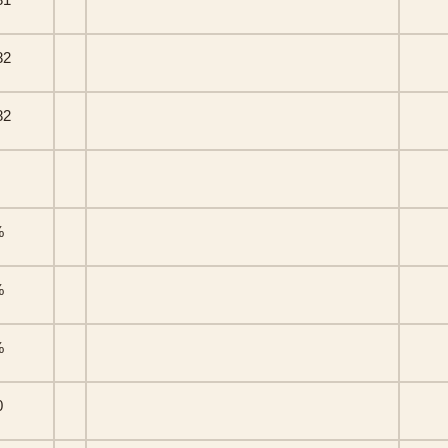
82
82
%
%
%
0