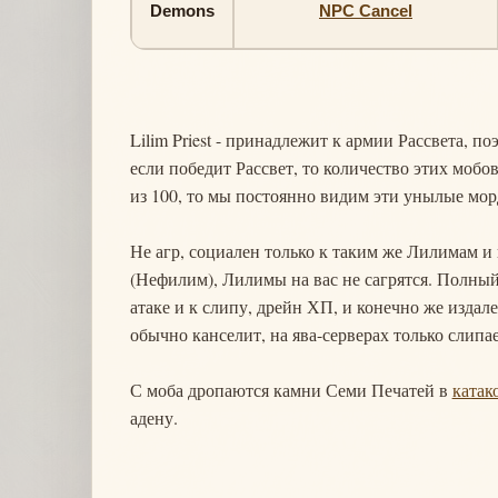
Demons
NPC Cancel
Lilim Priest - принадлежит к армии Рассвета, п
если победит Рассвет, то количество этих мобов
из 100, то мы постоянно видим эти унылые мор
Не агр, социален только к таким же Лилимам и 
(Нефилим), Лилимы на вас не сагрятся. Полный 
атаке и к слипу, дрейн ХП, и конечно же издал
обычно канселит, на ява-серверах только слипа
С моба дропаются камни Семи Печатей в
катак
адену.