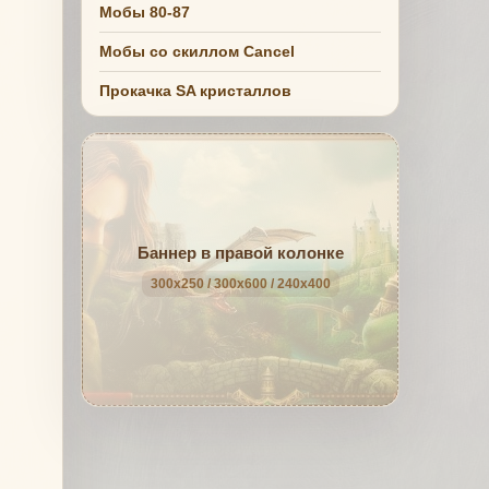
Мобы 80-87
Мобы со скиллом Cancel
Прокачка SA кристаллов
Баннер в правой колонке
300x250 / 300x600 / 240x400