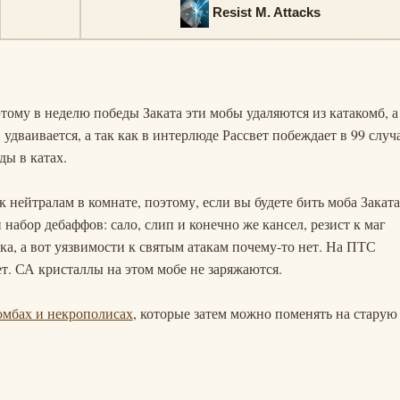
Resist M. Attacks
оэтому в неделю победы Заката эти мобы удаляются из катакомб, а
 удваивается, а так как в интерлюде Рассвет побеждает в 99 случ
ды в катах.
к нейтралам в комнате, поэтому, если вы будете бить моба Заката
набор дебаффов: сало, слип и конечно же кансел, резист к маг
ека, а вот уязвимости к святым атакам почему-то нет. На ПТС
ет. СА кристаллы на этом мобе не заряжаются.
омбах и некрополисах
, которые затем можно поменять на старую