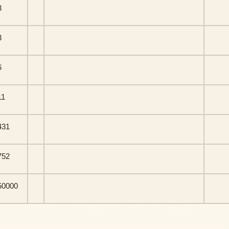
3
3
6
11
431
752
50000