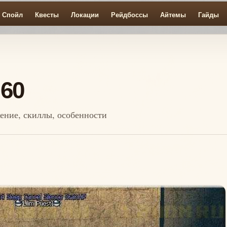
Спойл
Квесты
Локации
Рейдбоссы
Айтемы
Гайды
 60
ожение, скиллы, особенности