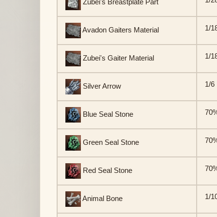
Zubei's Breastplate Part
1/1
Avadon Gaiters Material
1/1
Zubei's Gaiter Material
1/6
Silver Arrow
70
Blue Seal Stone
70
Green Seal Stone
70
Red Seal Stone
1/1
Animal Bone