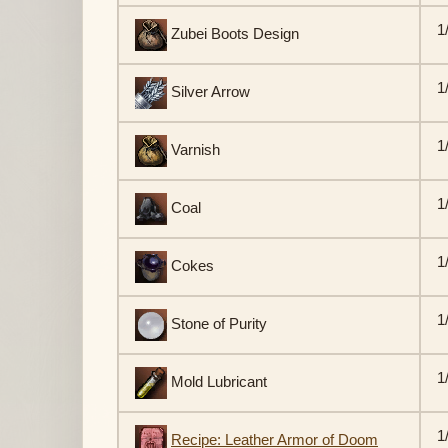
1
Zubei Boots Design
1
Silver Arrow
1
Varnish
1
Coal
1
Cokes
1
Stone of Purity
1
Mold Lubricant
1
Recipe: Leather Armor of Doom