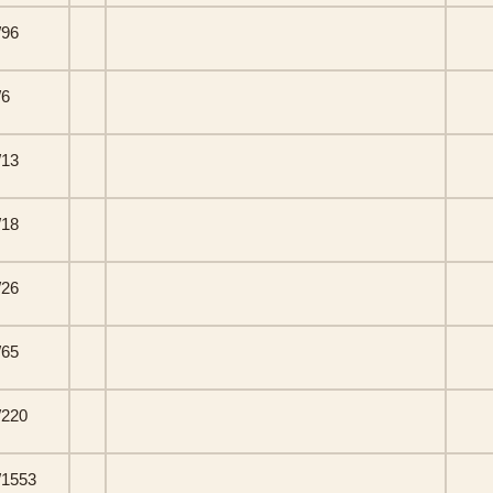
/96
/6
/13
/18
/26
/65
/220
/1553