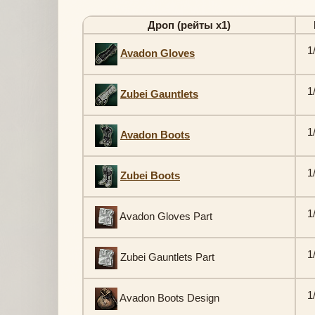
Дроп (рейты х1)
1
Avadon Gloves
1
Zubei Gauntlets
1
Avadon Boots
1
Zubei Boots
1
Avadon Gloves Part
1
Zubei Gauntlets Part
1
Avadon Boots Design