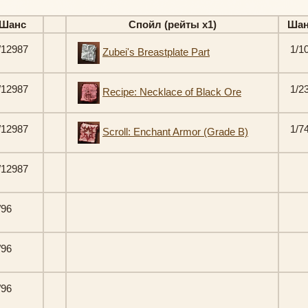
Шанс
Спойл (рейты х1)
Шан
/12987
1/1
Zubei's Breastplate Part
/12987
1/2
Recipe: Necklace of Black Ore
/12987
1/7
Scroll: Enchant Armor (Grade B)
/12987
/96
/96
/96