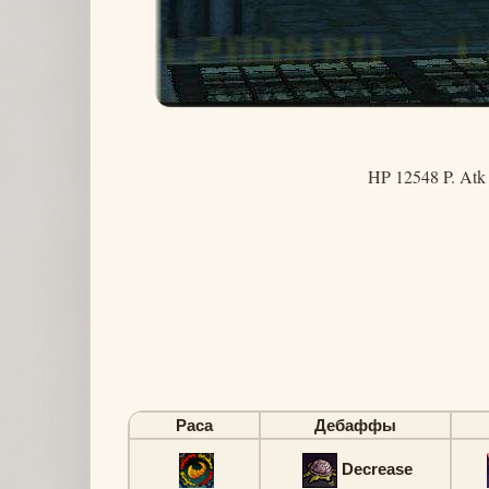
HP 12548 P. Atk
Раса
Дебаффы
Decrease