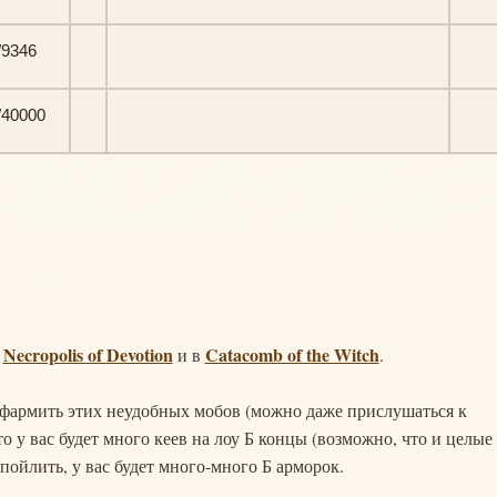
/9346
/40000
Necropolis of Devotion
Catacomb of the Witch
:
и в
.
о фармить этих неудобных мобов (можно даже прислушаться к
о у вас будет много кеев на лоу Б концы (возможно, что и целые
пойлить, у вас будет много-много Б арморок.