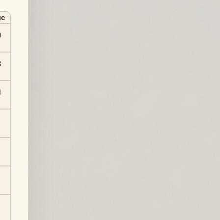
с
0
3
4