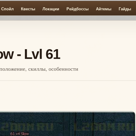
Спойл
Квесты
Локации
Рейдбоссы
Айтемы
Гайды
w - Lvl 61
асположение, скиллы, особенности