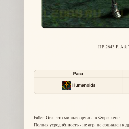
HP 2643 P. Atk 
Раса
Humanoids
Fallen Orc - это мирная орчина в Форсакене.
Полная усреднённость - не агр, не социален к 