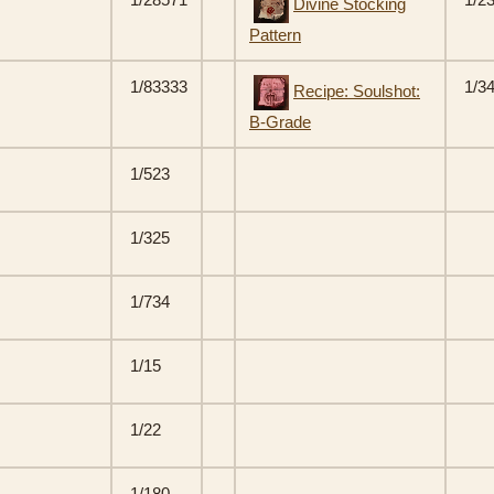
Divine Stocking
Pattern
1/83333
1/3
Recipe: Soulshot:
B-Grade
1/523
1/325
1/734
1/15
1/22
1/180