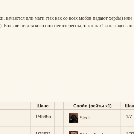
и, качаются или маги (так как со всех мобов падают хербы) или
 Больше ни для кого они неинтересны, так как х1 и кач здесь не
Шанс
Спойл (рейты х1)
Шан
1/45455
1/7
Steel
1/28571
1/2