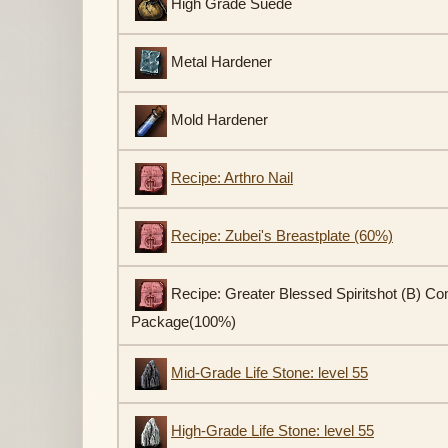
High Grade Suede
Metal Hardener
Mold Hardener
Recipe: Arthro Nail
Recipe: Zubei's Breastplate (60%)
Recipe: Greater Blessed Spiritshot (B) C
Package(100%)
Mid-Grade Life Stone: level 55
High-Grade Life Stone: level 55