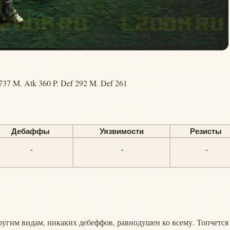
737 M. Atk 360 P. Def 292 M. Def 261
Дебаффы
Уязвимости
Резисты
-
-
-
другим видам, никаких дебеффов, равнодушен ко всему. Топчется