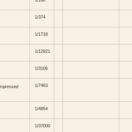
1/374
1/1718
1/12821
1/3106
1/7463
ompressed
1/4854
1/37000