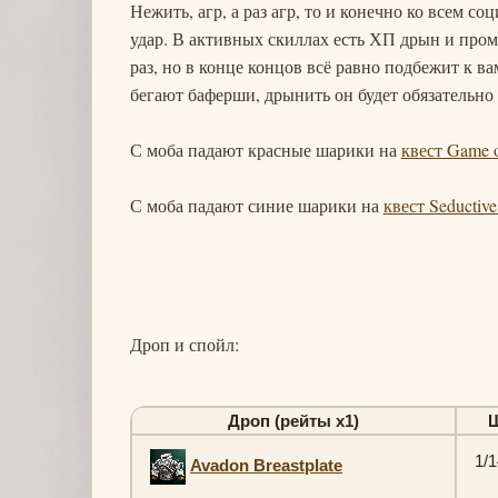
Нежить, агр, а раз агр, то и конечно ко всем со
удар. В активных скиллах есть ХП дрын и пром
раз, но в конце концов всё равно подбежит к ва
бегают баферши, дрынить он будет обязательно и
С моба падают красные шарики на
квест Game o
С моба падают синие шарики на
квест Seductive
Дроп и спойл:
Дроп (рейты х1)
1/1
Avadon Breastplate