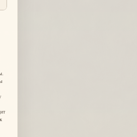
ы.
бы
у
дит
к