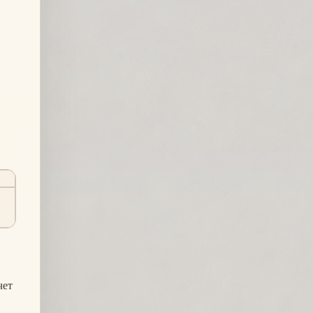
ы
чет