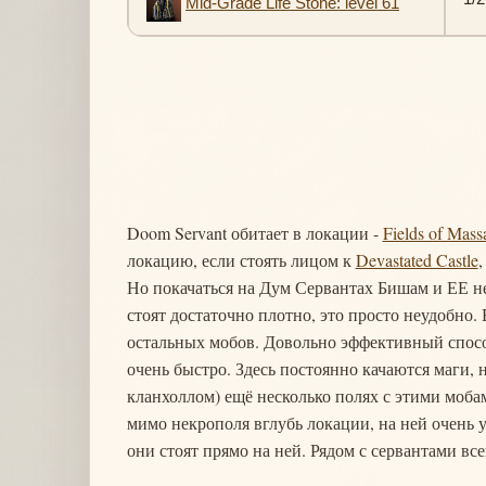
Mid-Grade Life Stone: level 61
Doom Servant обитает в локации -
Fields of Mass
локацию, если стоять лицом к
Devastated Castle
,
Но покачаться на Дум Сервантах Бишам и ЕЕ не 
стоят достаточно плотно, это просто неудобно. 
остальных мобов. Довольно эффективный способ
очень быстро. Здесь постоянно качаются маги, 
кланхоллом) ещё несколько полях с этими моба
мимо некрополя вглубь локации, на ней очень у
они стоят прямо на ней. Рядом с сервантами вс