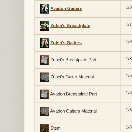
1/9
Avadon Gaiters
1/1
Zubei's Breastplate
1/9
Zubei's Gaiters
1/8
Zubei's Breastplate Part
1/5
Zubei's Gaiter Material
1/8
Avadon Breastplate Part
1/5
Avadon Gaiters Material
1/8
Stem