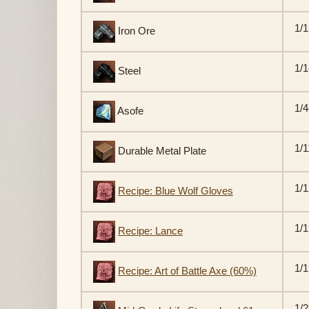
1/1
Iron Ore
1/1
Steel
1/4
Asofe
1/1
Durable Metal Plate
1/1
Recipe: Blue Wolf Gloves
1/1
Recipe: Lance
1/1
Recipe: Art of Battle Axe (60%)
1/2