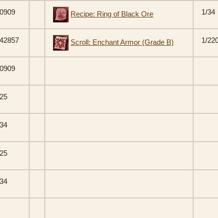
0909
1/34
Recipe: Ring of Black Ore
42857
1/22
Scroll: Enchant Armor (Grade B)
0909
25
34
25
34