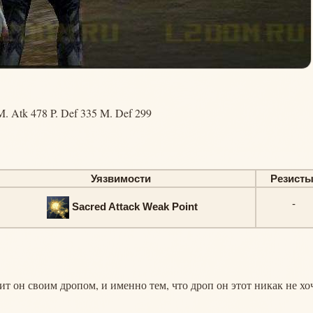
M. Atk 478 P. Def 335 M. Def 299
Уязвимости
Резист
-
Sacred Attack Weak Point
т он своим дропом, и именно тем, что дроп он этот никак не хо