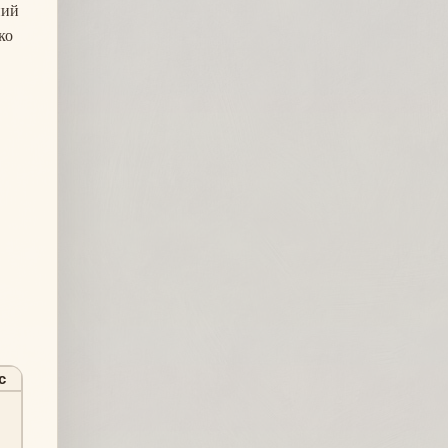
ний
ко
с