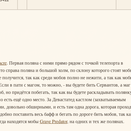
acre
. Первая поляна с ними прямо рядом с точкой телепорта в
 то справа поляна и большой холм, по склону которого стоят моб
получится, так как среди мобов полно не нежити, а так как мо
Если в пати с магом, то можно, - вы будете бить Сервантов, а маг
, но придётся побегать, так как вы будете раскладывать полянк
но есть ещё одно место. За Девастатед кастлом (захватываемым
ми, довольно обширными, и есть там одна дорога, которая прохо
добно поставить весь бафф и бегать по дороге бить мобов, так ка
егда находятся мобы
Grave Predator
, на одних и тех же полянах.