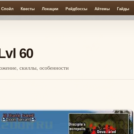
Спойл
Квесты
Локации
Рейдбоссы
Айтемы
Гайды
Lvl 60
ложение, скиллы, особенности