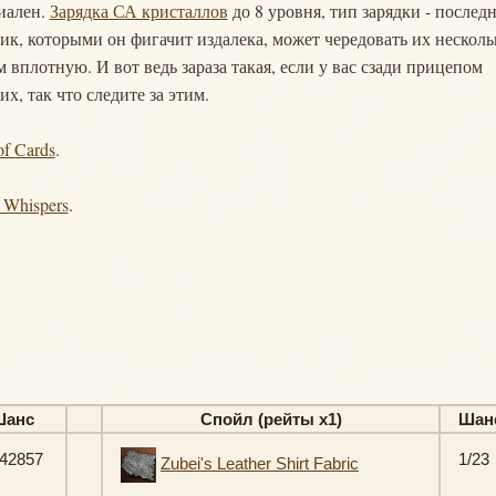
циален.
Зарядка СА кристаллов
до 8 уровня, тип зарядки - послед
ик, которыми он фигачит издалека, может чередовать их несколь
м вплотную. И вот ведь зараза такая, если у вас сзади прицепом
х, так что следите за этим.
f Cards
.
 Whispers
.
Шанс
Спойл (рейты х1)
Шан
42857
1/23
Zubei's Leather Shirt Fabric