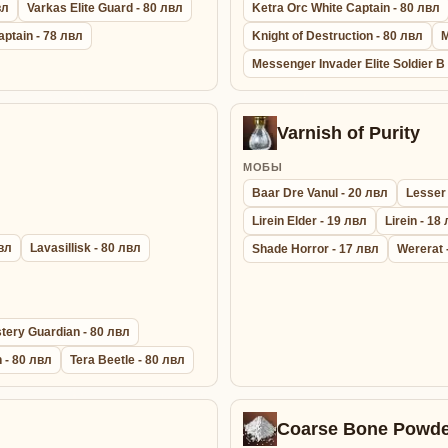
вл
Varkas Elite Guard - 80 лвл
Ketra Orc White Captain - 80 лвл
aptain - 78 лвл
Knight of Destruction - 80 лвл
M
Messenger Invader Elite Soldier B
Varnish of Purity
МОБЫ
Baar Dre Vanul - 20 лвл
Lesser
Lirein Elder - 19 лвл
Lirein - 18
лвл
Lavasillisk - 80 лвл
Shade Horror - 17 лвл
Wererat 
tery Guardian - 80 лвл
 - 80 лвл
Tera Beetle - 80 лвл
Coarse Bone Powde