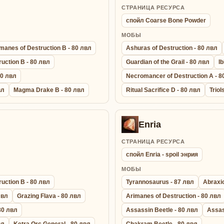
СТРАНИЦА РЕСУРСА
спойл Coarse Bone Powder
МОБЫ
manes of Destruction B - 80 лвл
Ashuras of Destruction - 80 лвл
uction B - 80 лвл
Guardian of the Grail - 80 лвл
Ib
80 лвл
Necromancer of Destruction A - 8
вл
Magma Drake B - 80 лвл
Ritual Sacrifice D - 80 лвл
Triol
Enria
СТРАНИЦА РЕСУРСА
спойл Enria - spoil энрия
МОБЫ
uction B - 80 лвл
Tyrannosaurus - 87 лвл
Abraxio
лвл
Grazing Flava - 80 лвл
Arimanes of Destruction - 80 лвл
 80 лвл
Assassin Beetle - 80 лвл
Assas
вл
Ketra Orc General - 80 лвл
Chakram Beetle - 80 лвл