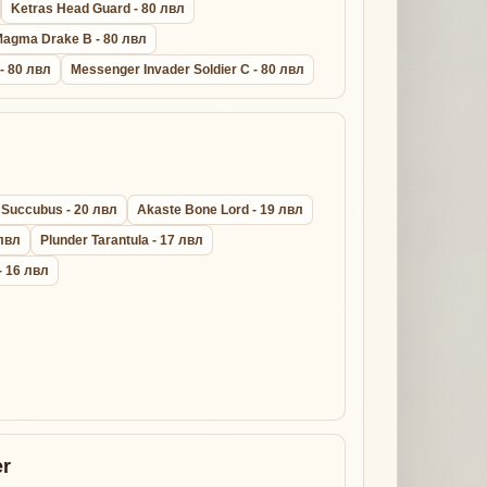
Ketras Head Guard - 80 лвл
agma Drake B - 80 лвл
 - 80 лвл
Messenger Invader Soldier C - 80 лвл
 Succubus - 20 лвл
Akaste Bone Lord - 19 лвл
 лвл
Plunder Tarantula - 17 лвл
- 16 лвл
r