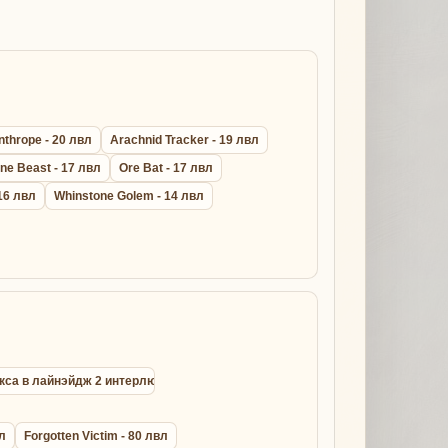
nthrope - 20 лвл
Arachnid Tracker - 19 лвл
ne Beast - 17 лвл
Ore Bat - 17 лвл
16 лвл
Whinstone Golem - 14 лвл
окса в лайнэйдж 2 интерлюд
вл
Forgotten Victim - 80 лвл