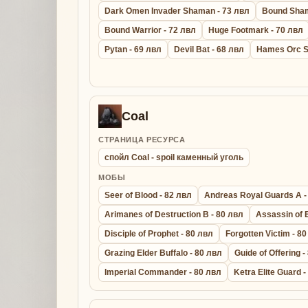
Dark Omen Invader Shaman - 73 лвл
Bound Sham
Bound Warrior - 72 лвл
Huge Footmark - 70 лвл
Pytan - 69 лвл
Devil Bat - 68 лвл
Hames Orc S
Coal
СТРАНИЦА РЕСУРСА
спойл Coal - spoil каменный уголь
МОБЫ
Seer of Blood - 82 лвл
Andreas Royal Guards A -
Arimanes of Destruction B - 80 лвл
Assassin of 
Disciple of Prophet - 80 лвл
Forgotten Victim - 8
Grazing Elder Buffalo - 80 лвл
Guide of Offering -
Imperial Commander - 80 лвл
Ketra Elite Guard 