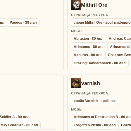
Mithril Ore
СТРАНИЦА РЕСУРСА
лвл
Pageos - 38 лвл
спойл Mithril Ore - spoil мифрил
МОБЫ
Abraxion - 80 лвл
Andreas Capt
Arimanes - 80 лвл
Arimanes of 
Ashuras - 80 лвл
Chakram Beet
Grazing Bandersnatch - 80 лвл
Varnish
СТРАНИЦА РЕСУРСА
спойл Varnish - spoil лак
МОБЫ
Soldier A - 80 лвл
Arimanes of Destruction B - 80 л
tery Guardian - 80 лвл
Forgotten Victim - 80 лвл
Grazi