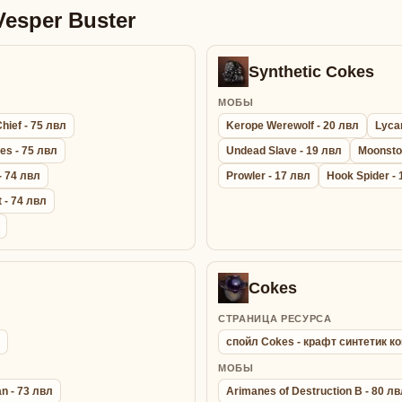
esper Buster
Synthetic Cokes
МОБЫ
hief - 75 лвл
Kerope Werewolf - 20 лвл
Lyca
es - 75 лвл
Undead Slave - 19 лвл
Moonsto
- 74 лвл
Prowler - 17 лвл
Hook Spider - 
 - 74 лвл
Cokes
СТРАНИЦА РЕСУРСА
спойл Cokes - крафт синтетик к
МОБЫ
n - 73 лвл
Arimanes of Destruction B - 80 л