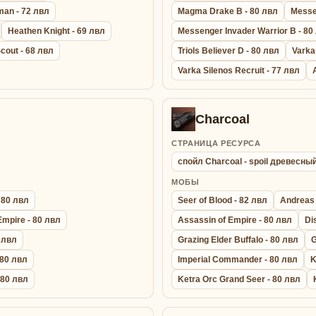
an - 72 лвл
Magma Drake B - 80 лвл
Messen
Heathen Knight - 69 лвл
Messenger Invader Warrior B - 80
cout - 68 лвл
Triols Believer D - 80 лвл
Varka
Varka Silenos Recruit - 77 лвл
Charcoal
СТРАНИЦА РЕСУРСА
спойл Charcoal - spoil древесны
МОБЫ
 80 лвл
Seer of Blood - 82 лвл
Andreas 
Empire - 80 лвл
Assassin of Empire - 80 лвл
Di
0 лвл
Grazing Elder Buffalo - 80 лвл
G
 80 лвл
Imperial Commander - 80 лвл
K
- 80 лвл
Ketra Orc Grand Seer - 80 лвл