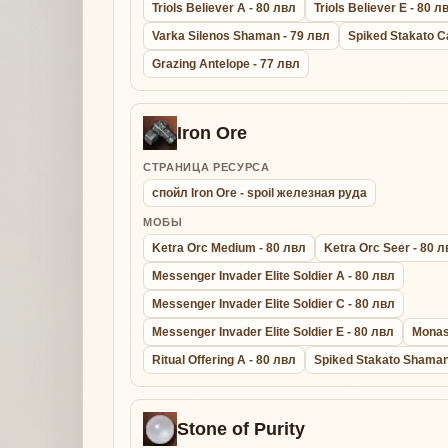
Triols Believer A - 80 лвл
Triols Believer E - 80 л
Varka Silenos Shaman - 79 лвл
Spiked Stakato C
Grazing Antelope - 77 лвл
Iron Ore
СТРАНИЦА РЕСУРСА
спойл Iron Ore - spoil железная руда
МОБЫ
Ketra Orc Medium - 80 лвл
Ketra Orc Seer - 80 
Messenger Invader Elite Soldier A - 80 лвл
Messenger Invader Elite Soldier C - 80 лвл
Messenger Invader Elite Soldier E - 80 лвл
Monas
Ritual Offering A - 80 лвл
Spiked Stakato Shaman
Stone of Purity