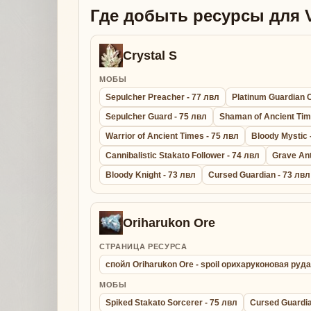
Где добыть ресурсы для V
Crystal S
МОБЫ
Sepulcher Preacher - 77 лвл
Platinum Guardian C
Sepulcher Guard - 75 лвл
Shaman of Ancient Tim
Warrior of Ancient Times - 75 лвл
Bloody Mystic 
Cannibalistic Stakato Follower - 74 лвл
Grave Ant
Bloody Knight - 73 лвл
Cursed Guardian - 73 лвл
Oriharukon Ore
СТРАНИЦА РЕСУРСА
спойл Oriharukon Ore - spoil орихаруконовая руда
МОБЫ
Spiked Stakato Sorcerer - 75 лвл
Cursed Guardia