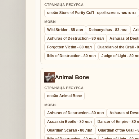
СТРАНИЦА РЕСУРСА
спойл Stone of Purity СоП - spoil камень чистоты
МОБЫ
Wild Strider - 85 лвл
Deinonychus - 83 лвл
Ari
Ashuras of Destruction - 80 лвл
Ashuras of Destr
Forgotten Victim - 80 лвл
Guardian of the Grail - 
Iblis of Destruction - 80 лвл
Judge of Light - 80 л
Animal Bone
СТРАНИЦА РЕСУРСА
спойл Animal Bone
МОБЫ
Ashuras of Destruction - 80 лвл
Ashuras of Destr
Assassin Beetle - 80 лвл
Dancer of Empire - 80 
Guardian Scarab - 80 лвл
Guardian of the Grail -
Iblis of Destruction - 80 лвл
Judge of Light - 80 л