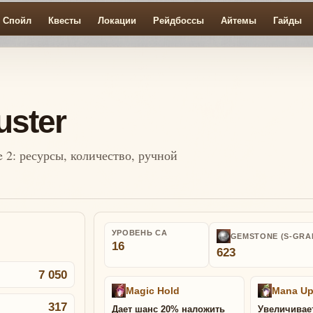
Спойл
Квесты
Локации
Рейдбоссы
Айтемы
Гайды
uster
e 2: ресурсы, количество, ручной
УРОВЕНЬ СА
GEMSTONE (S-GRA
16
623
7 050
Magic Hold
Mana U
317
Дает шанс 20% наложить
Увеличивае