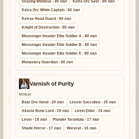
Grazing Windsus - 80 лвл
Ketra Orc Seer - 80 лвл
Ketra Orc White Captain - 80 лвл
Ketras Head Guard - 80 лвл
Knight of Destruction - 80 лвл
Messenger Invader Elite Soldier A - 80 лвл
Messenger Invader Elite Soldier B - 80 лвл
Messenger Invader Elite Soldier E - 80 лвл
Monastery Guardian - 80 лвл
Varnish of Purity
МОБЫ
Baar Dre Vanul - 20 лвл
Lesser Succubus - 20 лвл
Akaste Bone Lord - 19 лвл
Lirein Elder - 19 лвл
Lirein - 18 лвл
Plunder Tarantula - 17 лвл
Shade Horror - 17 лвл
Wererat - 16 лвл