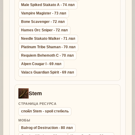
Male Spiked Stakato A - 74 лвл
Vampire Magister - 73 лвл
Bone Scavenger - 72 лвл
Hames Orc Sniper - 72 лвл
Needle Stakato Walker - 71 лвл
Platinum Tribe Shaman - 70 лвл
Requiem Behemoth C - 70 лвл
Alpen Cougar I - 69 лвл
Valacs Guardian Spirit - 69 лвл
Stem
СТРАНИЦА РЕСУРСА
спойл Stem - spoil стебель
МОБЫ
Balrog of Destruction - 80 лвл