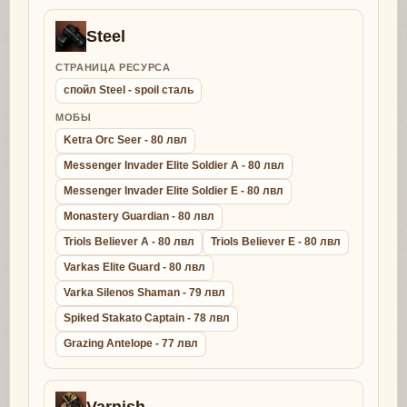
Steel
СТРАНИЦА РЕСУРСА
спойл Steel - spoil сталь
МОБЫ
Ketra Orc Seer - 80 лвл
Messenger Invader Elite Soldier A - 80 лвл
Messenger Invader Elite Soldier E - 80 лвл
Monastery Guardian - 80 лвл
Triols Believer A - 80 лвл
Triols Believer E - 80 лвл
Varkas Elite Guard - 80 лвл
Varka Silenos Shaman - 79 лвл
Spiked Stakato Captain - 78 лвл
Grazing Antelope - 77 лвл
Varnish