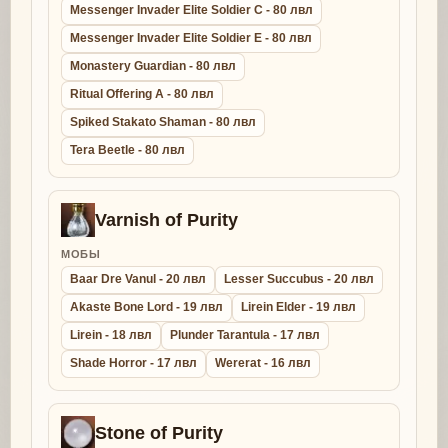
Messenger Invader Elite Soldier C - 80 лвл
Messenger Invader Elite Soldier E - 80 лвл
Monastery Guardian - 80 лвл
Ritual Offering A - 80 лвл
Spiked Stakato Shaman - 80 лвл
Tera Beetle - 80 лвл
Varnish of Purity
МОБЫ
Baar Dre Vanul - 20 лвл
Lesser Succubus - 20 лвл
Akaste Bone Lord - 19 лвл
Lirein Elder - 19 лвл
Lirein - 18 лвл
Plunder Tarantula - 17 лвл
Shade Horror - 17 лвл
Wererat - 16 лвл
Stone of Purity