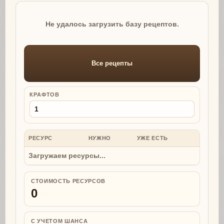
Не удалось загрузить базу рецептов.
Все рецепты
КРАФТОВ
РЕСУРС
НУЖНО
УЖЕ ЕСТЬ
НУЖНО
Загружаем ресурсы...
СТОИМОСТЬ РЕСУРСОВ
0
С УЧЕТОМ ШАНСА