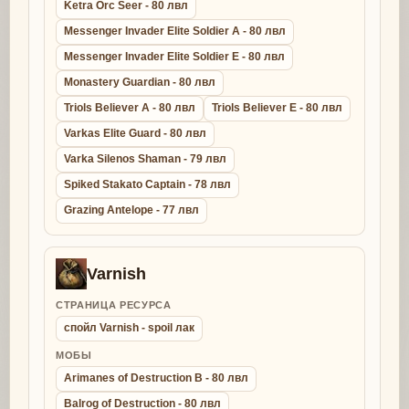
Ketra Orc Seer - 80 лвл
Messenger Invader Elite Soldier A - 80 лвл
Messenger Invader Elite Soldier E - 80 лвл
Monastery Guardian - 80 лвл
Triols Believer A - 80 лвл
Triols Believer E - 80 лвл
Varkas Elite Guard - 80 лвл
Varka Silenos Shaman - 79 лвл
Spiked Stakato Captain - 78 лвл
Grazing Antelope - 77 лвл
Varnish
СТРАНИЦА РЕСУРСА
спойл Varnish - spoil лак
МОБЫ
Arimanes of Destruction B - 80 лвл
Balrog of Destruction - 80 лвл