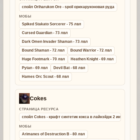
спойл Oriharukon Ore - spoil орихаруконовая руда
МОБЫ
Spiked Stakato Sorcerer - 75 лвл
Cursed Guardian - 73 лвл
Dark Omen Invader Shaman - 73 лвл
Bound Shaman - 72 лвл
Bound Warrior - 72 лвл
Huge Footmark - 70 лвл
Heathen Knight - 69 лвл
Pytan - 69 лвл
Devil Bat - 68 лвл
Hames Orc Scout - 68 лвл
Cokes
СТРАНИЦА РЕСУРСА
спойл Cokes - крафт синтетик кокса в лайнэйдж 2 интерлюд
МОБЫ
Arimanes of Destruction B - 80 лвл