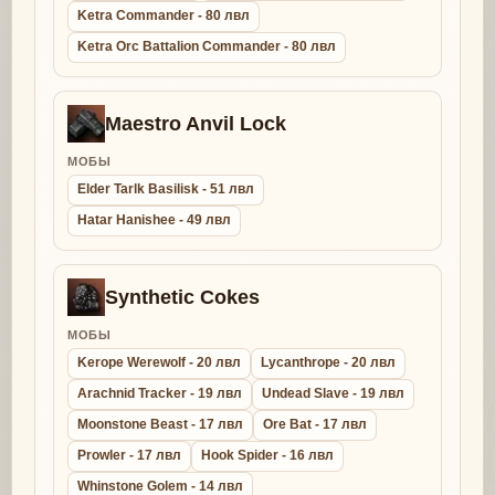
Ketra Commander - 80 лвл
Ketra Orc Battalion Commander - 80 лвл
Maestro Anvil Lock
МОБЫ
Elder Tarlk Basilisk - 51 лвл
Hatar Hanishee - 49 лвл
Synthetic Cokes
МОБЫ
Kerope Werewolf - 20 лвл
Lycanthrope - 20 лвл
Arachnid Tracker - 19 лвл
Undead Slave - 19 лвл
Moonstone Beast - 17 лвл
Ore Bat - 17 лвл
Prowler - 17 лвл
Hook Spider - 16 лвл
Whinstone Golem - 14 лвл