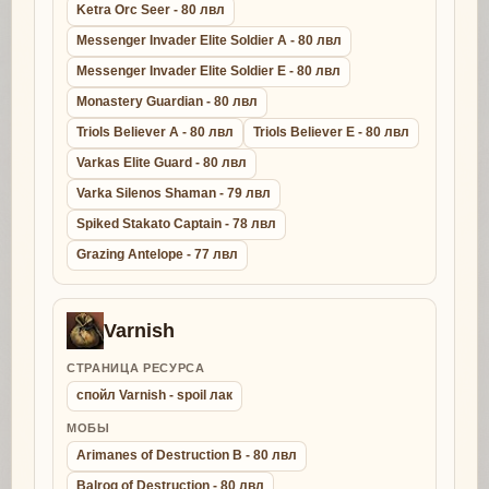
Ketra Orc Seer - 80 лвл
Messenger Invader Elite Soldier A - 80 лвл
Messenger Invader Elite Soldier E - 80 лвл
Monastery Guardian - 80 лвл
Triols Believer A - 80 лвл
Triols Believer E - 80 лвл
Varkas Elite Guard - 80 лвл
Varka Silenos Shaman - 79 лвл
Spiked Stakato Captain - 78 лвл
Grazing Antelope - 77 лвл
Varnish
СТРАНИЦА РЕСУРСА
спойл Varnish - spoil лак
МОБЫ
Arimanes of Destruction B - 80 лвл
Balrog of Destruction - 80 лвл