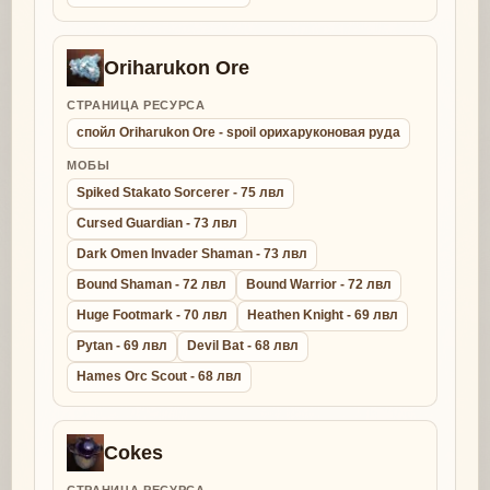
Oriharukon Ore
СТРАНИЦА РЕСУРСА
спойл Oriharukon Ore - spoil орихаруконовая руда
МОБЫ
Spiked Stakato Sorcerer - 75 лвл
Cursed Guardian - 73 лвл
Dark Omen Invader Shaman - 73 лвл
Bound Shaman - 72 лвл
Bound Warrior - 72 лвл
Huge Footmark - 70 лвл
Heathen Knight - 69 лвл
Pytan - 69 лвл
Devil Bat - 68 лвл
Hames Orc Scout - 68 лвл
Cokes
СТРАНИЦА РЕСУРСА