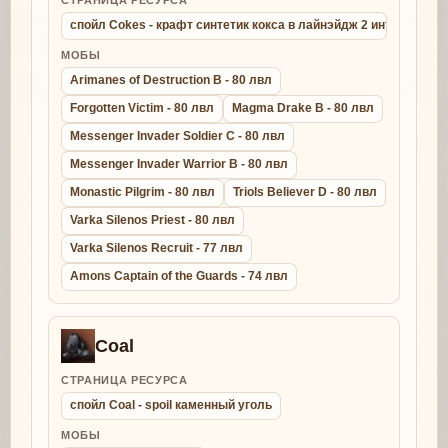
спойл Cokes - крафт синтетик кокса в лайнэйдж 2 интерлюд
МОБЫ
Arimanes of Destruction B - 80 лвл
Forgotten Victim - 80 лвл
Magma Drake B - 80 лвл
Messenger Invader Soldier C - 80 лвл
Messenger Invader Warrior B - 80 лвл
Monastic Pilgrim - 80 лвл
Triols Believer D - 80 лвл
Varka Silenos Priest - 80 лвл
Varka Silenos Recruit - 77 лвл
Amons Captain of the Guards - 74 лвл
Coal
СТРАНИЦА РЕСУРСА
спойл Coal - spoil каменный уголь
МОБЫ