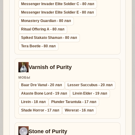
Messenger Invader Elite Soldier C - 80 лвл
Messenger Invader Elite Soldier E - 80 лвл
Monastery Guardian - 80 лвл
Ritual Offering A - 80 лвл
Spiked Stakato Shaman - 80 лвл
Tera Beetle - 80 лвл
Varnish of Purity
МОБЫ
Baar Dre Vanul - 20 лвл
Lesser Succubus - 20 лвл
Akaste Bone Lord - 19 лвл
Lirein Elder - 19 лвл
Lirein - 18 лвл
Plunder Tarantula - 17 лвл
Shade Horror - 17 лвл
Wererat - 16 лвл
Stone of Purity