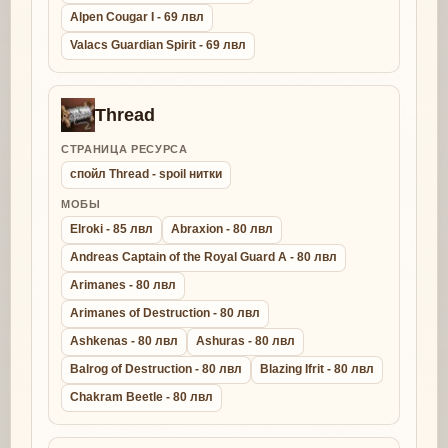
Alpen Cougar I - 69 лвл
Valacs Guardian Spirit - 69 лвл
Thread
СТРАНИЦА РЕСУРСА
спойл Thread - spoil нитки
МОБЫ
Elroki - 85 лвл
Abraxion - 80 лвл
Andreas Captain of the Royal Guard A - 80 лвл
Arimanes - 80 лвл
Arimanes of Destruction - 80 лвл
Ashkenas - 80 лвл
Ashuras - 80 лвл
Balrog of Destruction - 80 лвл
Blazing Ifrit - 80 лвл
Chakram Beetle - 80 лвл