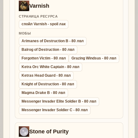
Varnish
СТРАНИЦА РЕСУРСА
спойл Varnish - spoil лак
МОБЫ
Arimanes of Destruction B - 80 лвл
Balrog of Destruction - 80 лвл
Forgotten Victim - 80 лвл
Grazing Windsus - 80 лвл
Ketra Orc White Captain - 80 лвл
Ketras Head Guard - 80 лвл
Knight of Destruction - 80 лвл
Magma Drake B - 80 лвл
Messenger Invader Elite Soldier B - 80 лвл
Messenger Invader Soldier C - 80 лвл
Stone of Purity