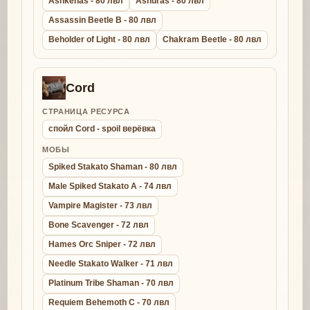
Ashkenas - 80 лвл
Ashuras - 80 лвл
Assassin Beetle B - 80 лвл
Beholder of Light - 80 лвл
Chakram Beetle - 80 лвл
Cord
СТРАНИЦА РЕСУРСА
спойл Cord - spoil верёвка
МОБЫ
Spiked Stakato Shaman - 80 лвл
Male Spiked Stakato A - 74 лвл
Vampire Magister - 73 лвл
Bone Scavenger - 72 лвл
Hames Orc Sniper - 72 лвл
Needle Stakato Walker - 71 лвл
Platinum Tribe Shaman - 70 лвл
Requiem Behemoth C - 70 лвл