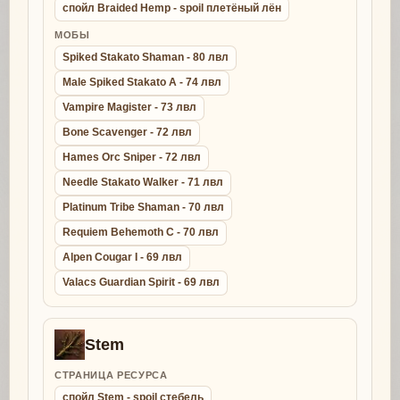
спойл Braided Hemp - spoil плетёный лён
МОБЫ
Spiked Stakato Shaman - 80 лвл
Male Spiked Stakato A - 74 лвл
Vampire Magister - 73 лвл
Bone Scavenger - 72 лвл
Hames Orc Sniper - 72 лвл
Needle Stakato Walker - 71 лвл
Platinum Tribe Shaman - 70 лвл
Requiem Behemoth C - 70 лвл
Alpen Cougar I - 69 лвл
Valacs Guardian Spirit - 69 лвл
Stem
СТРАНИЦА РЕСУРСА
спойл Stem - spoil стебель