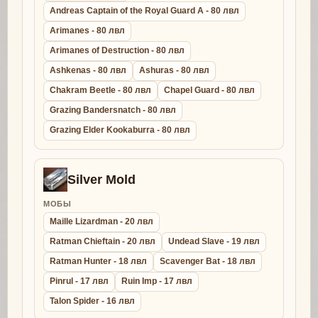
Andreas Captain of the Royal Guard A - 80 лвл
Arimanes - 80 лвл
Arimanes of Destruction - 80 лвл
Ashkenas - 80 лвл
Ashuras - 80 лвл
Chakram Beetle - 80 лвл
Chapel Guard - 80 лвл
Grazing Bandersnatch - 80 лвл
Grazing Elder Kookaburra - 80 лвл
Silver Mold
МОБЫ
Maille Lizardman - 20 лвл
Ratman Chieftain - 20 лвл
Undead Slave - 19 лвл
Ratman Hunter - 18 лвл
Scavenger Bat - 18 лвл
Pinrul - 17 лвл
Ruin Imp - 17 лвл
Talon Spider - 16 лвл