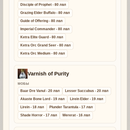
Disciple of Prophet - 80 лвл
Grazing Elder Buffalo - 80 лвл
Guide of Offering - 80 лвл
Imperial Commander - 80 лвл
Ketra Elite Guard - 80 лвл
Ketra Orc Grand Seer - 80 лвл
Ketra Orc Medium - 80 лвл
Varnish of Purity
МОБЫ
Baar Dre Vanul - 20 лвл
Lesser Succubus - 20 лвл
Akaste Bone Lord - 19 лвл
Lirein Elder - 19 лвл
Lirein - 18 лвл
Plunder Tarantula - 17 лвл
Shade Horror - 17 лвл
Wererat - 16 лвл