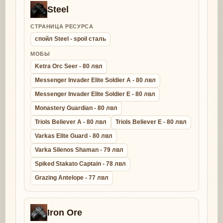
Steel
СТРАНИЦА РЕСУРСА
спойл Steel - spoil сталь
МОБЫ
Ketra Orc Seer - 80 лвл
Messenger Invader Elite Soldier A - 80 лвл
Messenger Invader Elite Soldier E - 80 лвл
Monastery Guardian - 80 лвл
Triols Believer A - 80 лвл
Triols Believer E - 80 лвл
Varkas Elite Guard - 80 лвл
Varka Silenos Shaman - 79 лвл
Spiked Stakato Captain - 78 лвл
Grazing Antelope - 77 лвл
Iron Ore