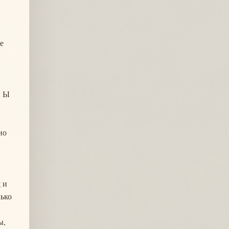
е
л Ы
но
t
и
лько
ы,