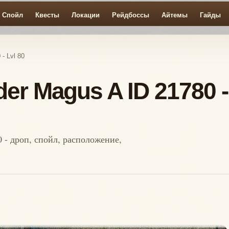
Спойл
Квесты
Локации
Рейдбоссы
Айтемы
Гайды
- Lvl 80
er Magus A ID 21780 -
0 - дроп, спойл, расположение,