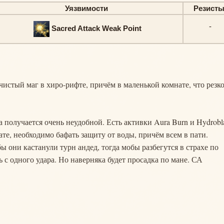
Уязвимости
Резист
-
Sacred Attack Weak Point
 чистый маг в хиро-рифте, причём в маленькой комнате, что резк
 получается очень неудобной. Есть активки Aura Burn и Hydrobla
ате, необходимо бафать защиту от воды, причём всем в пати.
 они кастанули турн андед, тогда мобы разбегутся в страхе по
ь с одного удара. Но наверняка будет просадка по мане. СА