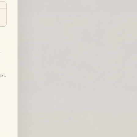
ы
о
st,