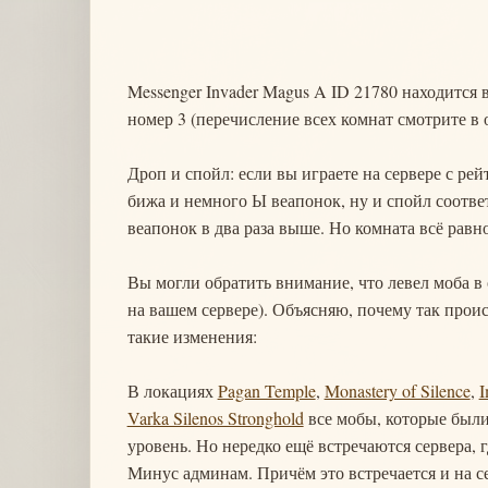
Messenger Invader Magus A ID 21780 находится
номер 3 (перечисление всех комнат смотрите в 
Дроп и спойл: если вы играете на сервере с рей
бижа и немного Ы веапонок, ну и спойл соотве
веапонок в два раза выше. Но комната всё равно
Вы могли обратить внимание, что левел моба в
на вашем сервере). Объясняю, почему так прои
такие изменения:
В локациях
Pagan Temple
,
Monastery of Silence
,
I
Varka Silenos Stronghold
все мобы, которые были 
уровень. Но нередко ещё встречаются сервера, 
Минус админам. Причём это встречается и на с