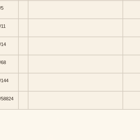
/5
/11
/14
/68
/144
/58824