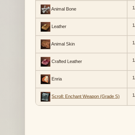
1
Animal Bone
1
Leather
1
Animal Skin
1
Crafted Leather
1
Enria
1
Scroll: Enchant Weapon (Grade S)