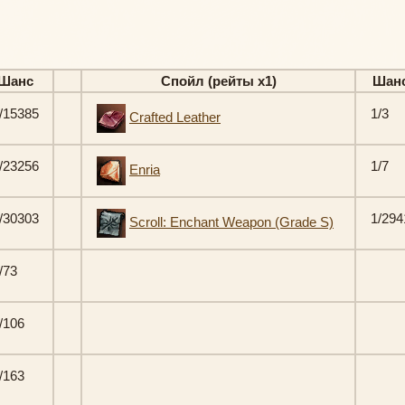
Шанс
Спойл (рейты х1)
Шан
/15385
1/3
Crafted Leather
/23256
1/7
Enria
/30303
1/294
Scroll: Enchant Weapon (Grade S)
/73
/106
/163