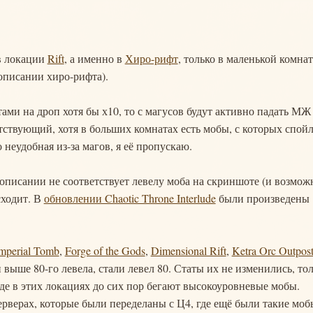
 в локации
Rift
, а именно в
Хиро-рифт
, только в маленькой комнат
описании хиро-рифта).
тами на дроп хотя бы х10, то с магусов будут активно падать МЖ
тствующий, хотя в больших комнатах есть мобы, с которых спой
 неудобная из-за магов, я её пропускаю.
 описании не соответствует левелу моба на скриншоте (и возмож
сходит. В
обновлении Chaotic Throne Interlude
были произведены
mperial Tomb
,
Forge of the Gods
,
Dimensional Rift
,
Ketra Orc Outpos
выше 80-го левела, стали левел 80. Статы их не изменились, то
где в этих локациях до сих пор бегают высокоуровневые мобы.
ерверах, которые были переделаны с Ц4, где ещё были такие моб