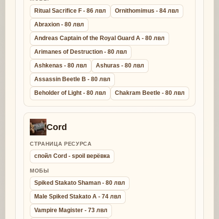
Ritual Sacrifice F - 86 лвл
Ornithomimus - 84 лвл
Abraxion - 80 лвл
Andreas Captain of the Royal Guard A - 80 лвл
Arimanes of Destruction - 80 лвл
Ashkenas - 80 лвл
Ashuras - 80 лвл
Assassin Beetle B - 80 лвл
Beholder of Light - 80 лвл
Chakram Beetle - 80 лвл
Cord
СТРАНИЦА РЕСУРСА
спойл Cord - spoil верёвка
МОБЫ
Spiked Stakato Shaman - 80 лвл
Male Spiked Stakato A - 74 лвл
Vampire Magister - 73 лвл