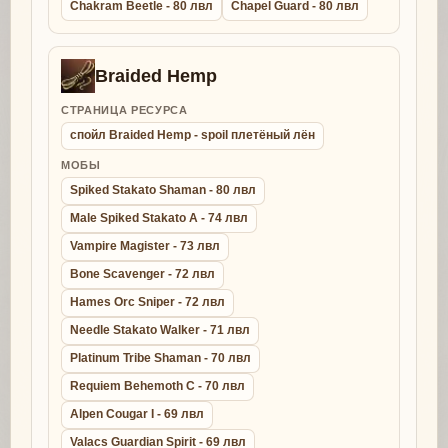
Chakram Beetle - 80 лвл
Chapel Guard - 80 лвл
Braided Hemp
СТРАНИЦА РЕСУРСА
спойл Braided Hemp - spoil плетёный лён
МОБЫ
Spiked Stakato Shaman - 80 лвл
Male Spiked Stakato A - 74 лвл
Vampire Magister - 73 лвл
Bone Scavenger - 72 лвл
Hames Orc Sniper - 72 лвл
Needle Stakato Walker - 71 лвл
Platinum Tribe Shaman - 70 лвл
Requiem Behemoth C - 70 лвл
Alpen Cougar I - 69 лвл
Valacs Guardian Spirit - 69 лвл