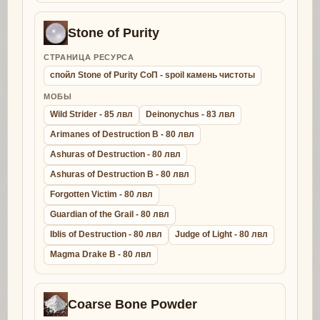
Stone of Purity
СТРАНИЦА РЕСУРСА
спойл Stone of Purity СоП - spoil камень чистоты
МОБЫ
Wild Strider - 85 лвл
Deinonychus - 83 лвл
Arimanes of Destruction B - 80 лвл
Ashuras of Destruction - 80 лвл
Ashuras of Destruction B - 80 лвл
Forgotten Victim - 80 лвл
Guardian of the Grail - 80 лвл
Iblis of Destruction - 80 лвл
Judge of Light - 80 лвл
Magma Drake B - 80 лвл
Coarse Bone Powder