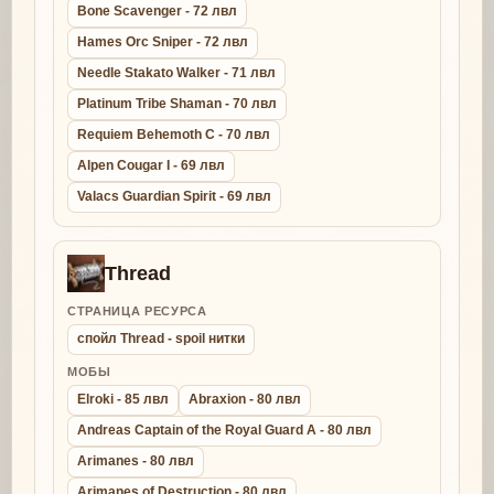
Bone Scavenger - 72 лвл
Hames Orc Sniper - 72 лвл
Needle Stakato Walker - 71 лвл
Platinum Tribe Shaman - 70 лвл
Requiem Behemoth C - 70 лвл
Alpen Cougar I - 69 лвл
Valacs Guardian Spirit - 69 лвл
Thread
СТРАНИЦА РЕСУРСА
спойл Thread - spoil нитки
МОБЫ
Elroki - 85 лвл
Abraxion - 80 лвл
Andreas Captain of the Royal Guard A - 80 лвл
Arimanes - 80 лвл
Arimanes of Destruction - 80 лвл