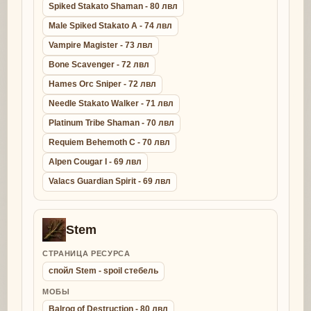
Spiked Stakato Shaman - 80 лвл
Male Spiked Stakato A - 74 лвл
Vampire Magister - 73 лвл
Bone Scavenger - 72 лвл
Hames Orc Sniper - 72 лвл
Needle Stakato Walker - 71 лвл
Platinum Tribe Shaman - 70 лвл
Requiem Behemoth C - 70 лвл
Alpen Cougar I - 69 лвл
Valacs Guardian Spirit - 69 лвл
Stem
СТРАНИЦА РЕСУРСА
спойл Stem - spoil стебель
МОБЫ
Balrog of Destruction - 80 лвл