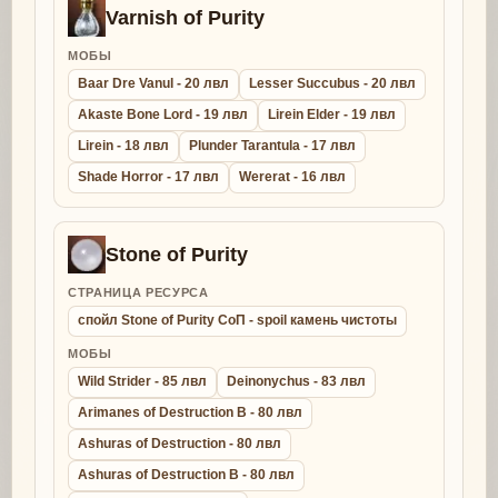
Varnish of Purity
МОБЫ
Baar Dre Vanul - 20 лвл
Lesser Succubus - 20 лвл
Akaste Bone Lord - 19 лвл
Lirein Elder - 19 лвл
Lirein - 18 лвл
Plunder Tarantula - 17 лвл
Shade Horror - 17 лвл
Wererat - 16 лвл
Stone of Purity
СТРАНИЦА РЕСУРСА
спойл Stone of Purity СоП - spoil камень чистоты
МОБЫ
Wild Strider - 85 лвл
Deinonychus - 83 лвл
Arimanes of Destruction B - 80 лвл
Ashuras of Destruction - 80 лвл
Ashuras of Destruction B - 80 лвл