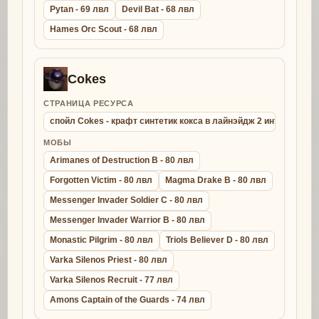
Pytan - 69 лвл
Devil Bat - 68 лвл
Hames Orc Scout - 68 лвл
Cokes
СТРАНИЦА РЕСУРСА
спойл Cokes - крафт синтетик кокса в лайнэйдж 2 интерлюд
МОБЫ
Arimanes of Destruction B - 80 лвл
Forgotten Victim - 80 лвл
Magma Drake B - 80 лвл
Messenger Invader Soldier C - 80 лвл
Messenger Invader Warrior B - 80 лвл
Monastic Pilgrim - 80 лвл
Triols Believer D - 80 лвл
Varka Silenos Priest - 80 лвл
Varka Silenos Recruit - 77 лвл
Amons Captain of the Guards - 74 лвл