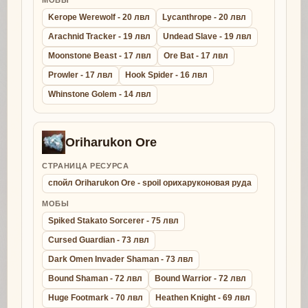
Kerope Werewolf - 20 лвл
Lycanthrope - 20 лвл
Arachnid Tracker - 19 лвл
Undead Slave - 19 лвл
Moonstone Beast - 17 лвл
Ore Bat - 17 лвл
Prowler - 17 лвл
Hook Spider - 16 лвл
Whinstone Golem - 14 лвл
Oriharukon Ore
СТРАНИЦА РЕСУРСА
спойл Oriharukon Ore - spoil орихаруконовая руда
МОБЫ
Spiked Stakato Sorcerer - 75 лвл
Cursed Guardian - 73 лвл
Dark Omen Invader Shaman - 73 лвл
Bound Shaman - 72 лвл
Bound Warrior - 72 лвл
Huge Footmark - 70 лвл
Heathen Knight - 69 лвл