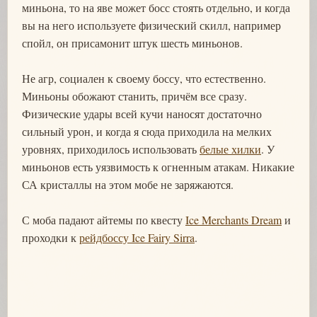
миньона, то на яве может босс стоять отдельно, и когда
вы на него используете физический скилл, например
спойл, он присамонит штук шесть миньонов.
Не агр, социален к своему боссу, что естественно.
Миньоны обожают станить, причём все сразу.
Физические удары всей кучи наносят достаточно
сильный урон, и когда я сюда приходила на мелких
уровнях, приходилось использовать
белые хилки
. У
миньонов есть уязвимость к огненным атакам. Никакие
СА кристаллы на этом мобе не заряжаются.
С моба падают айтемы по квесту
Ice Merchants Dream
и
проходки к
рейдбоссу Ice Fairy Sirra
.