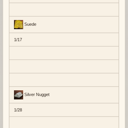
Suede
1/17
Silver Nugget
1/28