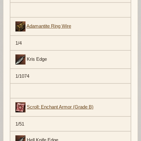
Adamantite Ring Wire
1/4
Kris Edge
1/1074
Scroll: Enchant Armor (Grade B)
1/51
Hell Knife Edge