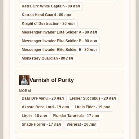
Ketra Orc White Captain - 80 лвл
Ketras Head Guard - 80 лвл
Knight of Destruction - 80 лвл
Messenger Invader Elite Soldier A - 80 лвл
Messenger Invader Elite Soldier B - 80 лвл
Messenger Invader Elite Soldier E - 80 лвл
Monastery Guardian - 80 лвл
Varnish of Purity
МОБЫ
Baar Dre Vanul - 20 лвл
Lesser Succubus - 20 лвл
Akaste Bone Lord - 19 лвл
Lirein Elder - 19 лвл
Lirein - 18 лвл
Plunder Tarantula - 17 лвл
Shade Horror - 17 лвл
Wererat - 16 лвл