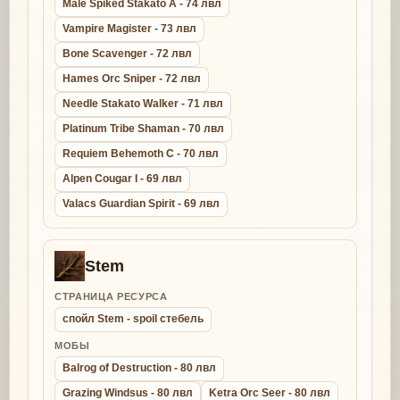
Male Spiked Stakato A - 74 лвл
Vampire Magister - 73 лвл
Bone Scavenger - 72 лвл
Hames Orc Sniper - 72 лвл
Needle Stakato Walker - 71 лвл
Platinum Tribe Shaman - 70 лвл
Requiem Behemoth C - 70 лвл
Alpen Cougar I - 69 лвл
Valacs Guardian Spirit - 69 лвл
Stem
СТРАНИЦА РЕСУРСА
спойл Stem - spoil стебель
МОБЫ
Balrog of Destruction - 80 лвл
Grazing Windsus - 80 лвл
Ketra Orc Seer - 80 лвл