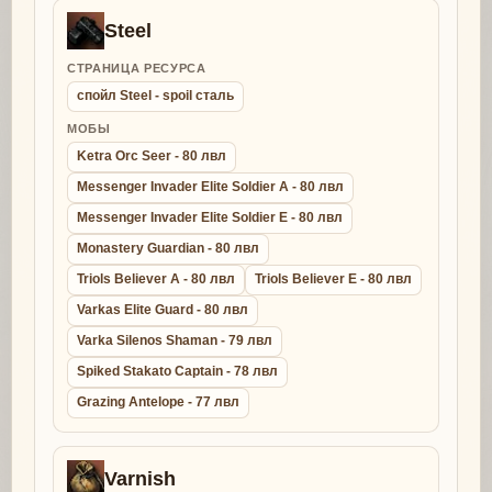
Steel
СТРАНИЦА РЕСУРСА
спойл Steel - spoil сталь
МОБЫ
Ketra Orc Seer - 80 лвл
Messenger Invader Elite Soldier A - 80 лвл
Messenger Invader Elite Soldier E - 80 лвл
Monastery Guardian - 80 лвл
Triols Believer A - 80 лвл
Triols Believer E - 80 лвл
Varkas Elite Guard - 80 лвл
Varka Silenos Shaman - 79 лвл
Spiked Stakato Captain - 78 лвл
Grazing Antelope - 77 лвл
Varnish