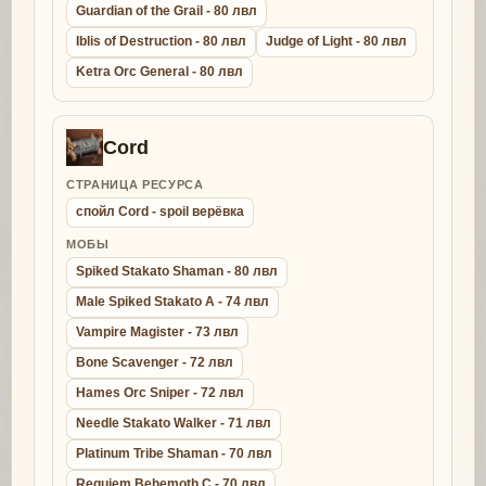
Guardian of the Grail - 80 лвл
Iblis of Destruction - 80 лвл
Judge of Light - 80 лвл
Ketra Orc General - 80 лвл
Cord
СТРАНИЦА РЕСУРСА
спойл Cord - spoil верёвка
МОБЫ
Spiked Stakato Shaman - 80 лвл
Male Spiked Stakato A - 74 лвл
Vampire Magister - 73 лвл
Bone Scavenger - 72 лвл
Hames Orc Sniper - 72 лвл
Needle Stakato Walker - 71 лвл
Platinum Tribe Shaman - 70 лвл
Requiem Behemoth C - 70 лвл