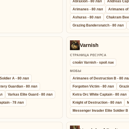
Abraxion - 80 лвл
Andreas Capt
Arimanes - 80 лвл
Arimanes of 
Ashuras - 80 лвл
Chakram Beet
Grazing Bandersnatch - 80 лвл
Varnish
СТРАНИЦА РЕСУРСА
спойл Varnish - spoil лак
МОБЫ
Soldier A - 80 лвл
Arimanes of Destruction B - 80 л
tery Guardian - 80 лвл
Forgotten Victim - 80 лвл
Grazi
вл
Varkas Elite Guard - 80 лвл
Ketra Orc White Captain - 80 лвл
aptain - 78 лвл
Knight of Destruction - 80 лвл
M
Messenger Invader Elite Soldier B