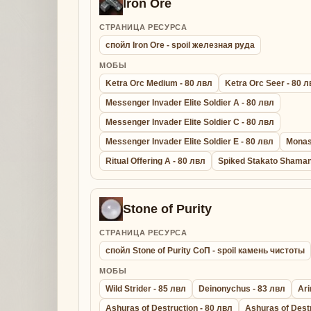
Iron Ore
СТРАНИЦА РЕСУРСА
спойл Iron Ore - spoil железная руда
МОБЫ
Ketra Orc Medium - 80 лвл
Ketra Orc Seer - 80 
Messenger Invader Elite Soldier A - 80 лвл
Messenger Invader Elite Soldier C - 80 лвл
Messenger Invader Elite Soldier E - 80 лвл
Monas
Ritual Offering A - 80 лвл
Spiked Stakato Shaman
Stone of Purity
СТРАНИЦА РЕСУРСА
спойл Stone of Purity СоП - spoil камень чистоты
МОБЫ
Wild Strider - 85 лвл
Deinonychus - 83 лвл
Ari
Ashuras of Destruction - 80 лвл
Ashuras of Destr