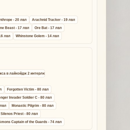
nthrope - 20 лвл
Arachnid Tracker - 19 лвл
ne Beast - 17 лвл
Ore Bat - 17 лвл
16 лвл
Whinstone Golem - 14 лвл
окса в лайнэйдж 2 интерлюд
вл
Forgotten Victim - 80 лвл
ger Invader Soldier C - 80 лвл
 лвл
Monastic Pilgrim - 80 лвл
 Silenos Priest - 80 лвл
Amons Captain of the Guards - 74 лвл