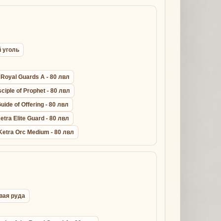
й уголь
Royal Guards A - 80 лвл
sciple of Prophet - 80 лвл
uide of Offering - 80 лвл
etra Elite Guard - 80 лвл
Ketra Orc Medium - 80 лвл
овая руда