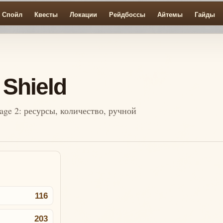
Спойл
Квесты
Локации
Рейдбоссы
Айтемы
Гайды
 Shield
eage 2: ресурсы, количество, ручной
116
203