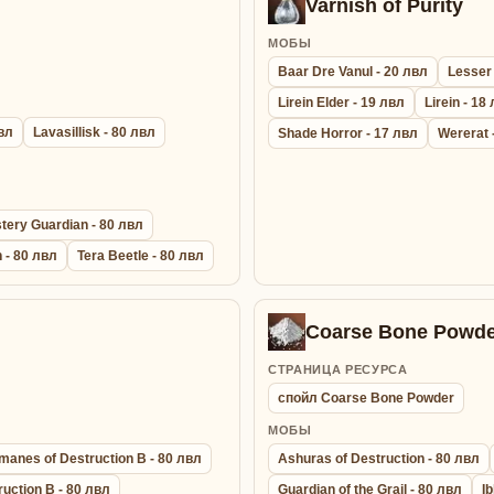
Varnish of Purity
МОБЫ
Baar Dre Vanul - 20 лвл
Lesser
Lirein Elder - 19 лвл
Lirein - 18
лвл
Lavasillisk - 80 лвл
Shade Horror - 17 лвл
Wererat 
tery Guardian - 80 лвл
 - 80 лвл
Tera Beetle - 80 лвл
Coarse Bone Powde
СТРАНИЦА РЕСУРСА
спойл Coarse Bone Powder
МОБЫ
manes of Destruction B - 80 лвл
Ashuras of Destruction - 80 лвл
uction B - 80 лвл
Guardian of the Grail - 80 лвл
Ib