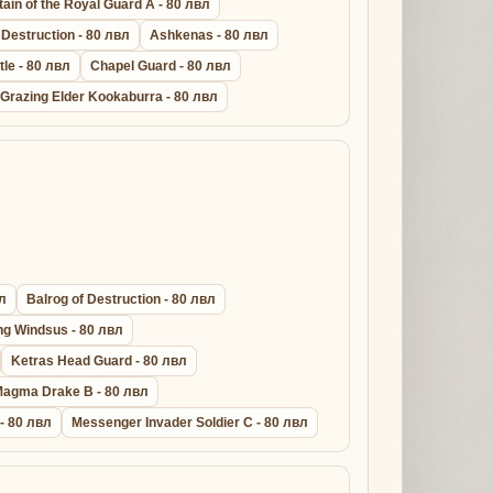
ain of the Royal Guard A - 80 лвл
Destruction - 80 лвл
Ashkenas - 80 лвл
le - 80 лвл
Chapel Guard - 80 лвл
Grazing Elder Kookaburra - 80 лвл
вл
Balrog of Destruction - 80 лвл
ng Windsus - 80 лвл
Ketras Head Guard - 80 лвл
agma Drake B - 80 лвл
 - 80 лвл
Messenger Invader Soldier C - 80 лвл