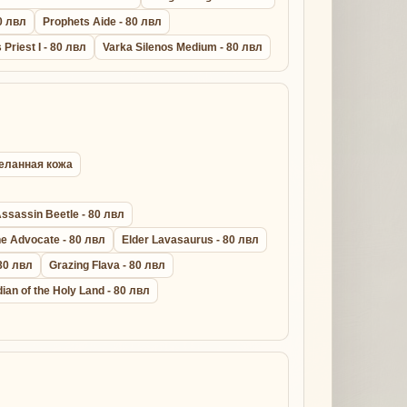
0 лвл
Prophets Aide - 80 лвл
s Priest I - 80 лвл
Varka Silenos Medium - 80 лвл
ыделанная кожа
ssassin Beetle - 80 лвл
ne Advocate - 80 лвл
Elder Lavasaurus - 80 лвл
 80 лвл
Grazing Flava - 80 лвл
ian of the Holy Land - 80 лвл