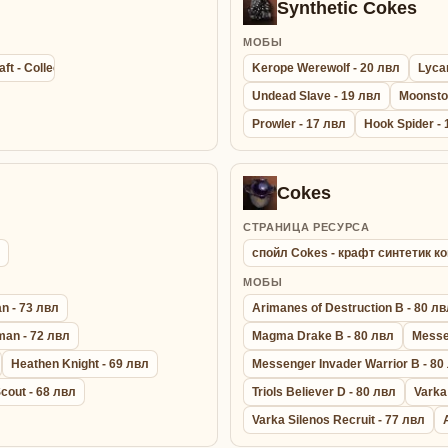
Synthetic Cokes
МОБЫ
aft - Collection agathion summon bracelet - Браслет Сбора Энергии
Kerope Werewolf - 20 лвл
Lyca
Undead Slave - 19 лвл
Moonsto
Prowler - 17 лвл
Hook Spider - 
Cokes
СТРАНИЦА РЕСУРСА
спойл Cokes - крафт синтетик к
МОБЫ
n - 73 лвл
Arimanes of Destruction B - 80 л
an - 72 лвл
Magma Drake B - 80 лвл
Messen
Heathen Knight - 69 лвл
Messenger Invader Warrior B - 80
cout - 68 лвл
Triols Believer D - 80 лвл
Varka
Varka Silenos Recruit - 77 лвл