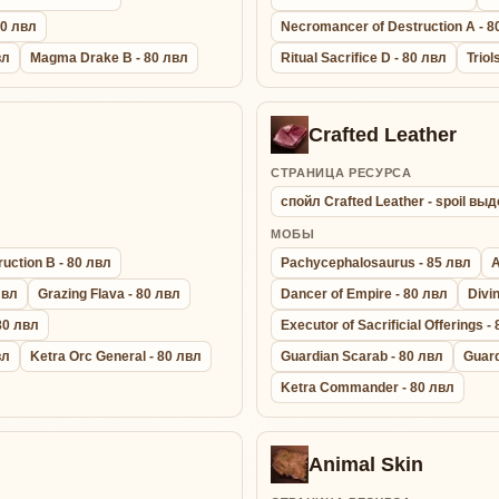
80 лвл
Necromancer of Destruction A - 8
вл
Magma Drake B - 80 лвл
Ritual Sacrifice D - 80 лвл
Triol
Crafted Leather
СТРАНИЦА РЕСУРСА
спойл Crafted Leather - spoil в
МОБЫ
uction B - 80 лвл
Pachycephalosaurus - 85 лвл
A
лвл
Grazing Flava - 80 лвл
Dancer of Empire - 80 лвл
Divi
 80 лвл
Executor of Sacrificial Offerings -
вл
Ketra Orc General - 80 лвл
Guardian Scarab - 80 лвл
Guard
Ketra Commander - 80 лвл
Animal Skin