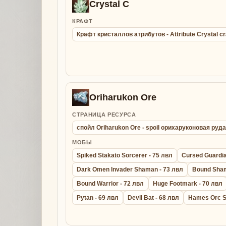
Crystal C
КРАФТ
Крафт кристаллов атрибутов - Attribute Crystal cr
Oriharukon Ore
СТРАНИЦА РЕСУРСА
спойл Oriharukon Ore - spoil орихаруконовая руда
МОБЫ
Spiked Stakato Sorcerer - 75 лвл
Cursed Guardia
Dark Omen Invader Shaman - 73 лвл
Bound Sham
Bound Warrior - 72 лвл
Huge Footmark - 70 лвл
Pytan - 69 лвл
Devil Bat - 68 лвл
Hames Orc S