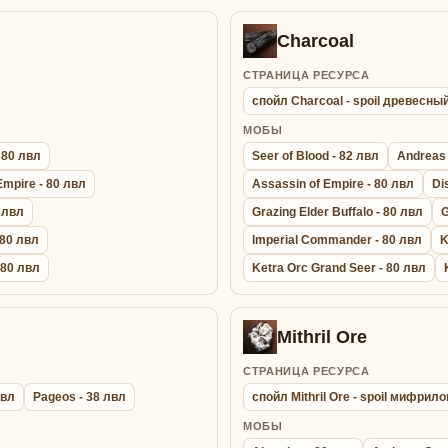
Charcoal
СТРАНИЦА РЕСУРСА
спойл Charcoal - spoil древесны
МОБЫ
 80 лвл
Seer of Blood - 82 лвл
Andreas 
Empire - 80 лвл
Assassin of Empire - 80 лвл
Di
0 лвл
Grazing Elder Buffalo - 80 лвл
G
 80 лвл
Imperial Commander - 80 лвл
K
- 80 лвл
Ketra Orc Grand Seer - 80 лвл
Mithril Ore
СТРАНИЦА РЕСУРСА
лвл
Pageos - 38 лвл
спойл Mithril Ore - spoil мифрил
МОБЫ