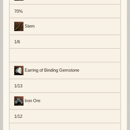
70%
Stem
1/6
Earring of Binding Gemstone
1/13
Iron Ore
1/12