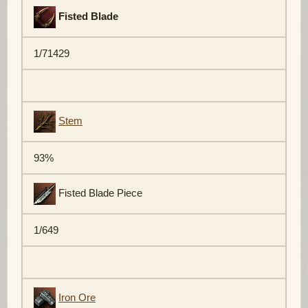
Fisted Blade
1/71429
Stem
93%
Fisted Blade Piece
1/649
Iron Ore