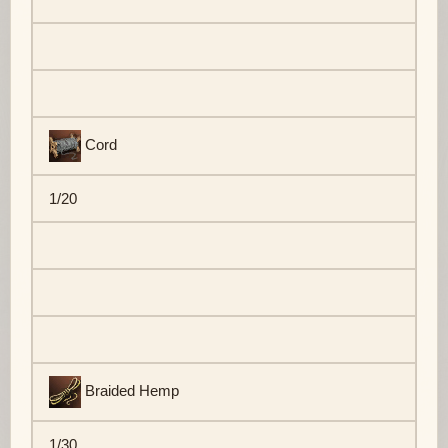
Cord
1/20
Braided Hemp
1/30