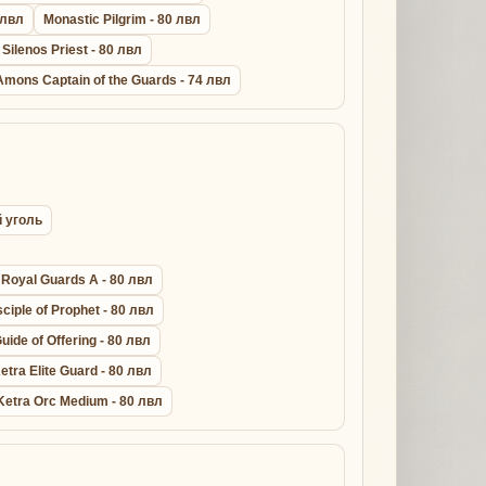
 лвл
Monastic Pilgrim - 80 лвл
 Silenos Priest - 80 лвл
Amons Captain of the Guards - 74 лвл
й уголь
Royal Guards A - 80 лвл
sciple of Prophet - 80 лвл
uide of Offering - 80 лвл
etra Elite Guard - 80 лвл
Ketra Orc Medium - 80 лвл