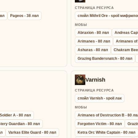
СТРАНИЦА РЕСУРСА
лвл
Pageos - 38 лвл
спойл Mithril Ore - spoil мифрил
МОБЫ
Abraxion - 80 лвл
Andreas Capt
Arimanes - 80 лвл
Arimanes of 
Ashuras - 80 лвл
Chakram Beet
Grazing Bandersnatch - 80 лвл
Varnish
СТРАНИЦА РЕСУРСА
спойл Varnish - spoil лак
МОБЫ
Soldier A - 80 лвл
Arimanes of Destruction B - 80 л
tery Guardian - 80 лвл
Forgotten Victim - 80 лвл
Grazi
вл
Varkas Elite Guard - 80 лвл
Ketra Orc White Captain - 80 лвл