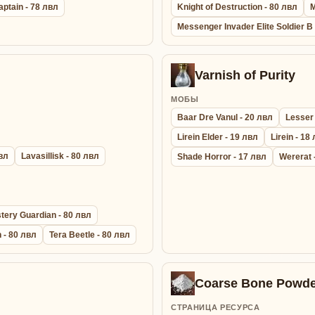
aptain - 78 лвл
Knight of Destruction - 80 лвл
M
Messenger Invader Elite Soldier B
Varnish of Purity
МОБЫ
Baar Dre Vanul - 20 лвл
Lesser
Lirein Elder - 19 лвл
Lirein - 18
лвл
Lavasillisk - 80 лвл
Shade Horror - 17 лвл
Wererat 
tery Guardian - 80 лвл
 - 80 лвл
Tera Beetle - 80 лвл
Coarse Bone Powde
СТРАНИЦА РЕСУРСА