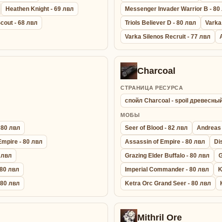
Heathen Knight - 69 лвл
Messenger Invader Warrior B - 80
cout - 68 лвл
Triols Believer D - 80 лвл
Varka
Varka Silenos Recruit - 77 лвл
Charcoal
СТРАНИЦА РЕСУРСА
спойл Charcoal - spoil древесны
МОБЫ
 80 лвл
Seer of Blood - 82 лвл
Andreas 
Empire - 80 лвл
Assassin of Empire - 80 лвл
Di
0 лвл
Grazing Elder Buffalo - 80 лвл
G
 80 лвл
Imperial Commander - 80 лвл
K
- 80 лвл
Ketra Orc Grand Seer - 80 лвл
Mithril Ore