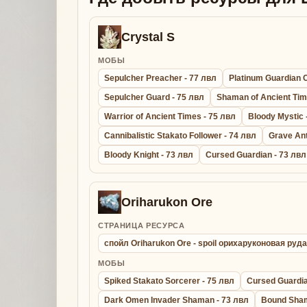
Crystal S
МОБЫ
Sepulcher Preacher - 77 лвл
Platinum Guardian C
Sepulcher Guard - 75 лвл
Shaman of Ancient Tim
Warrior of Ancient Times - 75 лвл
Bloody Mystic 
Cannibalistic Stakato Follower - 74 лвл
Grave Ant
Bloody Knight - 73 лвл
Cursed Guardian - 73 лвл
Oriharukon Ore
СТРАНИЦА РЕСУРСА
спойл Oriharukon Ore - spoil орихаруконовая руда
МОБЫ
Spiked Stakato Sorcerer - 75 лвл
Cursed Guardia
Dark Omen Invader Shaman - 73 лвл
Bound Sham