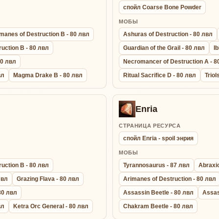
спойл Coarse Bone Powder
МОБЫ
manes of Destruction B - 80 лвл
Ashuras of Destruction - 80 лвл
uction B - 80 лвл
Guardian of the Grail - 80 лвл
Ib
80 лвл
Necromancer of Destruction A - 8
вл
Magma Drake B - 80 лвл
Ritual Sacrifice D - 80 лвл
Triol
Enria
СТРАНИЦА РЕСУРСА
спойл Enria - spoil энрия
МОБЫ
uction B - 80 лвл
Tyrannosaurus - 87 лвл
Abraxio
лвл
Grazing Flava - 80 лвл
Arimanes of Destruction - 80 лвл
 80 лвл
Assassin Beetle - 80 лвл
Assas
вл
Ketra Orc General - 80 лвл
Chakram Beetle - 80 лвл