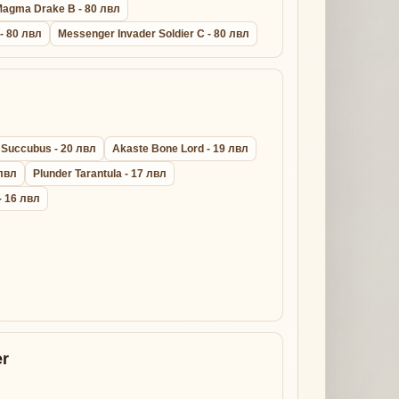
agma Drake B - 80 лвл
 - 80 лвл
Messenger Invader Soldier C - 80 лвл
 Succubus - 20 лвл
Akaste Bone Lord - 19 лвл
 лвл
Plunder Tarantula - 17 лвл
- 16 лвл
r