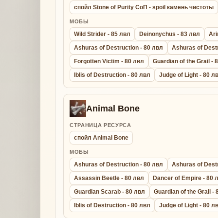
спойл Stone of Purity СоП - spoil камень чистоты
МОБЫ
Wild Strider - 85 лвл
Deinonychus - 83 лвл
Ari
Ashuras of Destruction - 80 лвл
Ashuras of Destr
Forgotten Victim - 80 лвл
Guardian of the Grail - 
Iblis of Destruction - 80 лвл
Judge of Light - 80 л
Animal Bone
СТРАНИЦА РЕСУРСА
спойл Animal Bone
МОБЫ
Ashuras of Destruction - 80 лвл
Ashuras of Destr
Assassin Beetle - 80 лвл
Dancer of Empire - 80 
Guardian Scarab - 80 лвл
Guardian of the Grail -
Iblis of Destruction - 80 лвл
Judge of Light - 80 л