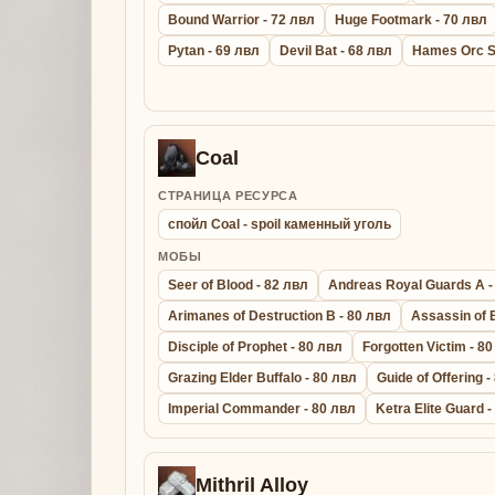
Bound Warrior - 72 лвл
Huge Footmark - 70 лвл
Pytan - 69 лвл
Devil Bat - 68 лвл
Hames Orc S
Coal
СТРАНИЦА РЕСУРСА
спойл Coal - spoil каменный уголь
МОБЫ
Seer of Blood - 82 лвл
Andreas Royal Guards A -
Arimanes of Destruction B - 80 лвл
Assassin of 
Disciple of Prophet - 80 лвл
Forgotten Victim - 8
Grazing Elder Buffalo - 80 лвл
Guide of Offering -
Imperial Commander - 80 лвл
Ketra Elite Guard 
Mithril Alloy