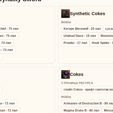
Synthetic Cokes
МОБЫ
hief - 75 лвл
Kerope Werewolf - 20 лвл
Lyca
es - 75 лвл
Undead Slave - 19 лвл
Moonsto
- 74 лвл
Prowler - 17 лвл
Hook Spider - 
 - 74 лвл
Cokes
СТРАНИЦА РЕСУРСА
спойл Cokes - крафт синтетик к
МОБЫ
n - 73 лвл
Arimanes of Destruction B - 80 л
an - 72 лвл
Magma Drake B - 80 лвл
Messen