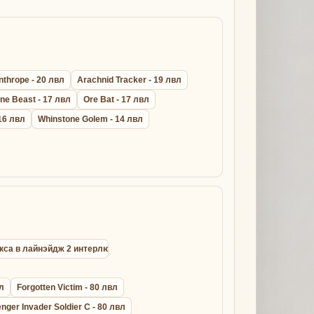
nthrope - 20 лвл
Arachnid Tracker - 19 лвл
ne Beast - 17 лвл
Ore Bat - 17 лвл
16 лвл
Whinstone Golem - 14 лвл
окса в лайнэйдж 2 интерлюд
вл
Forgotten Victim - 80 лвл
ger Invader Soldier C - 80 лвл