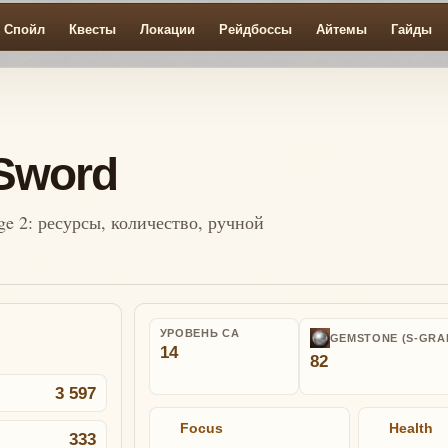
Спойл
Квесты
Локации
Рейдбоссы
Айтемы
Гайды
Sword
ge 2: ресурсы, количество, ручной
УРОВЕНЬ СА
GEMSTONE (S-GRA
14
82
3 597
Focus
Health
333