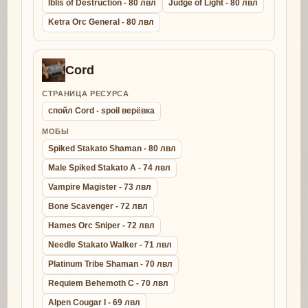
Iblis of Destruction - 80 лвл
Judge of Light - 80 лвл
Ketra Orc General - 80 лвл
Cord
СТРАНИЦА РЕСУРСА
спойл Cord - spoil верёвка
МОБЫ
Spiked Stakato Shaman - 80 лвл
Male Spiked Stakato A - 74 лвл
Vampire Magister - 73 лвл
Bone Scavenger - 72 лвл
Hames Orc Sniper - 72 лвл
Needle Stakato Walker - 71 лвл
Platinum Tribe Shaman - 70 лвл
Requiem Behemoth C - 70 лвл
Alpen Cougar I - 69 лвл