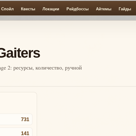
Спойл
Квесты
Локации
Рейдбоссы
Айтемы
Гайды
aiters
age 2: ресурсы, количество, ручной
731
141