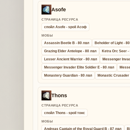
Asofe
СТРАНИЦА РЕСУРСА
спойл Asofe - spoil Асоф
МОБЫ
Assassin Beetle B - 80 лвл
Beholder of Light - 8
Grazing Elder Antelope - 80 лвл
Ketra Orc Seer -
Lesser Ancient Warrior - 80 лвл
Messenger Invade
Messenger Invader Elite Soldier E - 80 лвл
Messe
Monastery Guardian - 80 лвл
Monastic Crusader 
Thons
СТРАНИЦА РЕСУРСА
спойл Thons - spoil тонс
МОБЫ
Andreas Captain of the Royal Guard B - 87 лвл
Bl