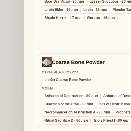
Baar Dre Vanul - 20 лвл
Lesser Succubus - 20 л
Lirein Elder - 19 лвл
Lirein - 18 лвл
Plunder Ta
Shade Horror - 17 лвл
Wererat - 16 лвл
Coarse Bone Powder
СТРАНИЦА РЕСУРСА
спойл Coarse Bone Powder
МОБЫ
Ashuras of Destruction - 80 лвл
Ashuras of Destr
Guardian of the Grail - 80 лвл
Iblis of Destruction
Necromancer of Destruction A - 80 лвл
Prophets
Ritual Sacrifice D - 80 лвл
Triols Priest I - 80 лвл