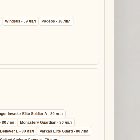
Windsus - 39 лвл
Pageos - 38 лвл
er Invader Elite Soldier A - 80 лвл
- 80 лвл
Monastery Guardian - 80 лвл
 Believer E - 80 лвл
Varkas Elite Guard - 80 лвл
Spiked Stakato Captain - 78 лвл