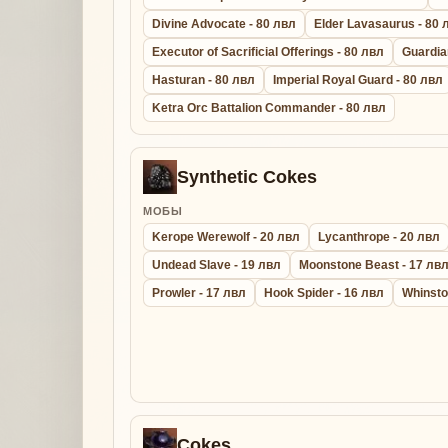
Divine Advocate - 80 лвл
Elder Lavasaurus - 80 
Executor of Sacrificial Offerings - 80 лвл
Guardia
Hasturan - 80 лвл
Imperial Royal Guard - 80 лвл
Ketra Orc Battalion Commander - 80 лвл
Synthetic Cokes
МОБЫ
Kerope Werewolf - 20 лвл
Lycanthrope - 20 лвл
Undead Slave - 19 лвл
Moonstone Beast - 17 лв
Prowler - 17 лвл
Hook Spider - 16 лвл
Whinsto
Cokes