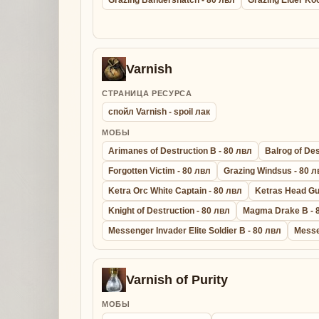
Varnish
СТРАНИЦА РЕСУРСА
спойл Varnish - spoil лак
МОБЫ
Arimanes of Destruction B - 80 лвл
Balrog of Des
Forgotten Victim - 80 лвл
Grazing Windsus - 80 л
Ketra Orc White Captain - 80 лвл
Ketras Head Gu
Knight of Destruction - 80 лвл
Magma Drake B - 
Messenger Invader Elite Soldier B - 80 лвл
Messe
Varnish of Purity
МОБЫ