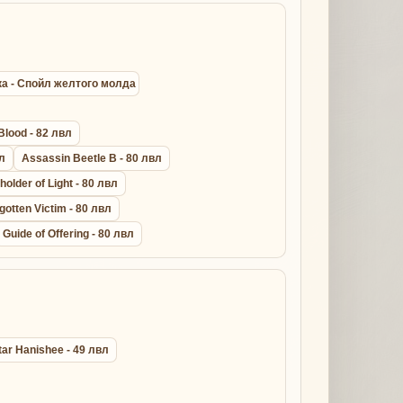
зка - Спойл желтого молда
Blood - 82 лвл
вл
Assassin Beetle B - 80 лвл
holder of Light - 80 лвл
gotten Victim - 80 лвл
Guide of Offering - 80 лвл
tar Hanishee - 49 лвл