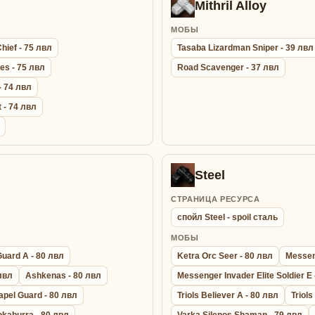
Mithril Alloy
МОБЫ
hief - 75 лвл
Tasaba Lizardman Sniper - 39 лвл
es - 75 лвл
Road Scavenger - 37 лвл
- 74 лвл
 - 74 лвл
Steel
СТРАНИЦА РЕСУРСА
спойл Steel - spoil сталь
МОБЫ
Guard A - 80 лвл
Ketra Orc Seer - 80 лвл
Messeng
 лвл
Ashkenas - 80 лвл
Messenger Invader Elite Soldier E 
apel Guard - 80 лвл
Triols Believer A - 80 лвл
Triols
okaburra - 80 лвл
Varka Silenos Shaman - 79 лвл