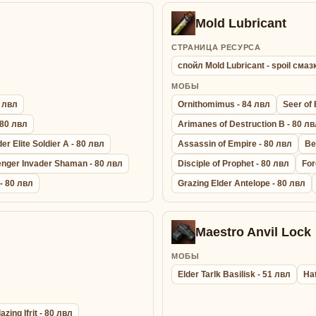
Mold Lubricant
СТРАНИЦА РЕСУРСА
спойл Mold Lubricant - spoil сма
МОБЫ
0 лвл
Ornithomimus - 84 лвл
Seer of 
 80 лвл
Arimanes of Destruction B - 80 л
r Elite Soldier A - 80 лвл
Assassin of Empire - 80 лвл
Be
nger Invader Shaman - 80 лвл
Disciple of Prophet - 80 лвл
For
- 80 лвл
Grazing Elder Antelope - 80 лвл
Maestro Anvil Lock
МОБЫ
Elder Tarlk Basilisk - 51 лвл
Ha
azing Ifrit - 80 лвл