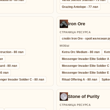
Grazing Antelope - 77 лвл
Iron Ore
СТРАНИЦА РЕСУРСА
спойл Iron Ore - spoil железная 
МОБЫ
truction - 80 лвл
Ketra Orc Medium - 80 лвл
Ketr
вл
Messenger Invader Elite Soldier A
ard - 80 лвл
Messenger Invader Elite Soldier C
80 лвл
Messenger Invader Elite Soldier E 
nger Invader Soldier C - 80 лвл
Ritual Offering A - 80 лвл
Spike
Stone of Purity
СТРАНИЦА РЕСУРСА