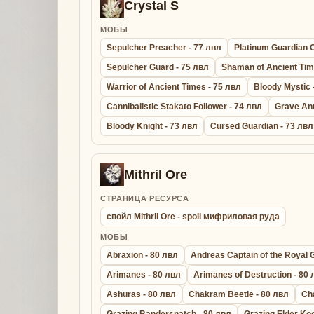
Crystal S
МОБЫ
Sepulcher Preacher - 77 лвл
Platinum Guardian C
Sepulcher Guard - 75 лвл
Shaman of Ancient Tim
Warrior of Ancient Times - 75 лвл
Bloody Mystic 
Cannibalistic Stakato Follower - 74 лвл
Grave Ant
Bloody Knight - 73 лвл
Cursed Guardian - 73 лвл
Mithril Ore
СТРАНИЦА РЕСУРСА
спойл Mithril Ore - spoil мифриловая руда
МОБЫ
Abraxion - 80 лвл
Andreas Captain of the Royal 
Arimanes - 80 лвл
Arimanes of Destruction - 80
Ashuras - 80 лвл
Chakram Beetle - 80 лвл
Ch
Grazing Bandersnatch - 80 лвл
Grazing Elder Ko