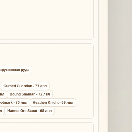
ихаруконовая руда
Cursed Guardian - 73 лвл
лвл
Bound Shaman - 72 лвл
otmark - 70 лвл
Heathen Knight - 69 лвл
вл
Hames Orc Scout - 68 лвл