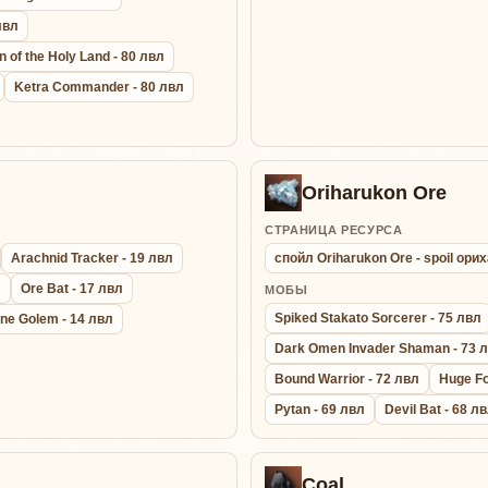
лвл
n of the Holy Land - 80 лвл
Ketra Commander - 80 лвл
Oriharukon Ore
СТРАНИЦА РЕСУРСА
Arachnid Tracker - 19 лвл
спойл Oriharukon Ore - spoil ор
л
Ore Bat - 17 лвл
МОБЫ
Spiked Stakato Sorcerer - 75 лвл
ne Golem - 14 лвл
Dark Omen Invader Shaman - 73 
Bound Warrior - 72 лвл
Huge Fo
Pytan - 69 лвл
Devil Bat - 68 л
Coal