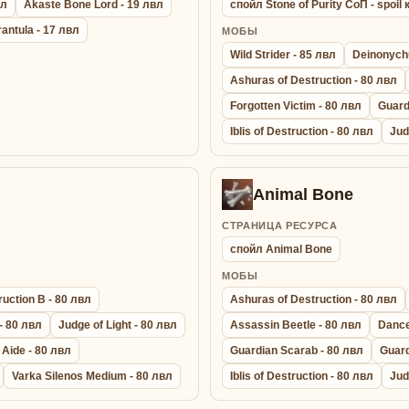
вл
Akaste Bone Lord - 19 лвл
спойл Stone of Purity СоП - spoi
rantula - 17 лвл
МОБЫ
Wild Strider - 85 лвл
Deinonych
Ashuras of Destruction - 80 лвл
Forgotten Victim - 80 лвл
Guardi
Iblis of Destruction - 80 лвл
Jud
Animal Bone
СТРАНИЦА РЕСУРСА
спойл Animal Bone
МОБЫ
uction B - 80 лвл
Ashuras of Destruction - 80 лвл
 - 80 лвл
Judge of Light - 80 лвл
Assassin Beetle - 80 лвл
Dance
 Aide - 80 лвл
Guardian Scarab - 80 лвл
Guard
Varka Silenos Medium - 80 лвл
Iblis of Destruction - 80 лвл
Jud