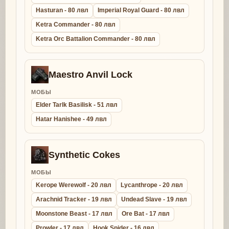
Hasturan - 80 лвл
Imperial Royal Guard - 80 лвл
Ketra Commander - 80 лвл
Ketra Orc Battalion Commander - 80 лвл
Maestro Anvil Lock
МОБЫ
Elder Tarlk Basilisk - 51 лвл
Hatar Hanishee - 49 лвл
Synthetic Cokes
МОБЫ
Kerope Werewolf - 20 лвл
Lycanthrope - 20 лвл
Arachnid Tracker - 19 лвл
Undead Slave - 19 лвл
Moonstone Beast - 17 лвл
Ore Bat - 17 лвл
Prowler - 17 лвл
Hook Spider - 16 лвл