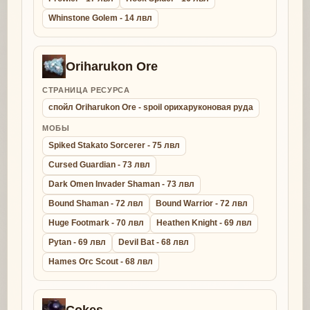
Whinstone Golem - 14 лвл
Oriharukon Ore
СТРАНИЦА РЕСУРСА
спойл Oriharukon Ore - spoil орихаруконовая руда
МОБЫ
Spiked Stakato Sorcerer - 75 лвл
Cursed Guardian - 73 лвл
Dark Omen Invader Shaman - 73 лвл
Bound Shaman - 72 лвл
Bound Warrior - 72 лвл
Huge Footmark - 70 лвл
Heathen Knight - 69 лвл
Pytan - 69 лвл
Devil Bat - 68 лвл
Hames Orc Scout - 68 лвл
Cokes