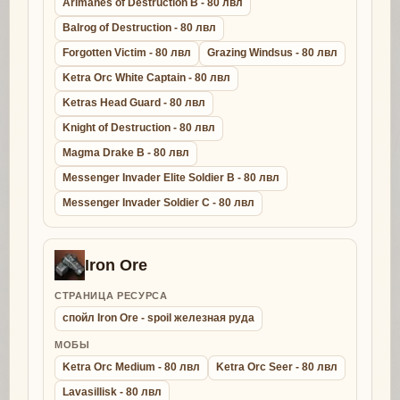
Arimanes of Destruction B - 80 лвл
Balrog of Destruction - 80 лвл
Forgotten Victim - 80 лвл
Grazing Windsus - 80 лвл
Ketra Orc White Captain - 80 лвл
Ketras Head Guard - 80 лвл
Knight of Destruction - 80 лвл
Magma Drake B - 80 лвл
Messenger Invader Elite Soldier B - 80 лвл
Messenger Invader Soldier C - 80 лвл
Iron Ore
СТРАНИЦА РЕСУРСА
спойл Iron Ore - spoil железная руда
МОБЫ
Ketra Orc Medium - 80 лвл
Ketra Orc Seer - 80 лвл
Lavasillisk - 80 лвл