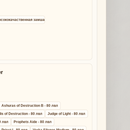
 высококачаственная замша
r
Ashuras of Destruction B - 80 лвл
lis of Destruction - 80 лвл
Judge of Light - 80 лвл
0 лвл
Prophets Aide - 80 лвл
s Priest I - 80 лвл
Varka Silenos Medium - 80 лвл