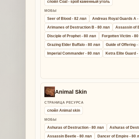
спойл Coal - spoil каменный уголь
МОБЫ
Seer of Blood - 82 лвл
Andreas Royal Guards A -
Arimanes of Destruction B - 80 лвл
Assassin of 
Disciple of Prophet - 80 лвл
Forgotten Victim - 8
Grazing Elder Buffalo - 80 лвл
Guide of Offering -
Imperial Commander - 80 лвл
Ketra Elite Guard 
Animal Skin
СТРАНИЦА РЕСУРСА
спойл Animal skin
МОБЫ
Ashuras of Destruction - 80 лвл
Ashuras of Destr
Assassin Beetle - 80 лвл
Dancer of Empire - 80 