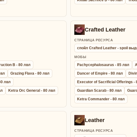
Crafted Leather
СТРАНИЦА РЕСУРСА
спойл Crafted Leather - spoil в
МОБЫ
uction B - 80 лвл
Pachycephalosaurus - 85 лвл
A
лвл
Grazing Flava - 80 лвл
Dancer of Empire - 80 лвл
Divi
 80 лвл
Executor of Sacrificial Offerings -
вл
Ketra Orc General - 80 лвл
Guardian Scarab - 80 лвл
Guard
Ketra Commander - 80 лвл
Leather
СТРАНИЦА РЕСУРСА