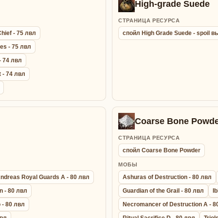
High-grade Suede
СТРАНИЦА РЕСУРСА
hief - 75 лвл
спойл High Grade Suede - spoil
es - 75 лвл
- 74 лвл
 - 74 лвл
Coarse Bone Powde
СТРАНИЦА РЕСУРСА
спойл Coarse Bone Powder
МОБЫ
ndreas Royal Guards A - 80 лвл
Ashuras of Destruction - 80 лвл
n - 80 лвл
Guardian of the Grail - 80 лвл
Ib
 - 80 лвл
Necromancer of Destruction A - 8
лвл
Ritual Sacrifice D - 80 лвл
Triol