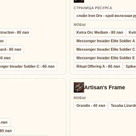
СТРАНИЦА РЕСУРСА
спойл Iron Ore - spoil железная 
МОБЫ
truction - 80 лвл
Ketra Orc Medium - 80 лвл
Ketr
вл
Messenger Invader Elite Soldier A
ard - 80 лвл
Messenger Invader Elite Soldier C
80 лвл
Messenger Invader Elite Soldier E 
nger Invader Soldier C - 80 лвл
Ritual Offering A - 80 лвл
Spike
Artisan's Frame
МОБЫ
Grandis - 40 лвл
Tasaba Lizard
0 лвл
 80 лвл