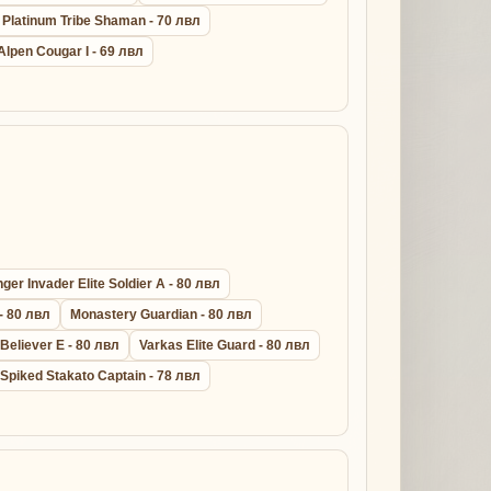
Platinum Tribe Shaman - 70 лвл
Alpen Cougar I - 69 лвл
er Invader Elite Soldier A - 80 лвл
- 80 лвл
Monastery Guardian - 80 лвл
 Believer E - 80 лвл
Varkas Elite Guard - 80 лвл
Spiked Stakato Captain - 78 лвл