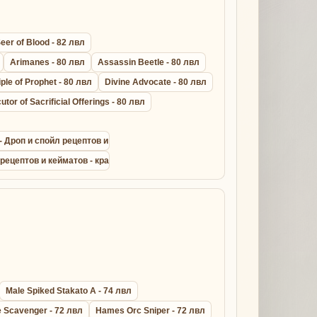
eer of Blood - 82 лвл
Arimanes - 80 лвл
Assassin Beetle - 80 лвл
iple of Prophet - 80 лвл
Divine Advocate - 80 лвл
utor of Sacrificial Offerings - 80 лвл
t - Дроп и спойл рецептов и кейматов - крафт драконик лайт армор сета
 рецептов и кейматов - крафт дрейк лезер сета - Lineage 2
Male Spiked Stakato A - 74 лвл
 Scavenger - 72 лвл
Hames Orc Sniper - 72 лвл