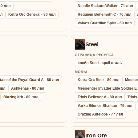
 80 лвл
Needle Stakato Walker - 71 лвл
вл
Ketra Orc General - 80 лвл
Requiem Behemoth C - 70 лвл
Valacs Guardian Spirit - 69 лвл
Steel
СТРАНИЦА РЕСУРСА
спойл Steel - spoil сталь
МОБЫ
ain of the Royal Guard A - 80 лвл
Ketra Orc Seer - 80 лвл
Messeng
 лвл
Ashkenas - 80 лвл
Messenger Invader Elite Soldier E 
Blazing Ifrit - 80 лвл
Triols Believer A - 80 лвл
Triols
Varka Silenos Shaman - 79 лвл
Grazing Antelope - 77 лвл
Iron Ore