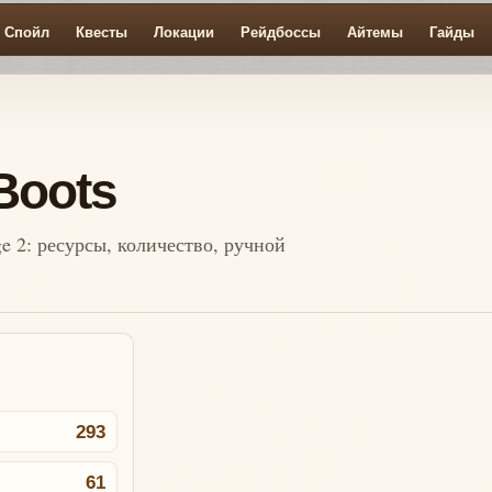
Спойл
Квесты
Локации
Рейдбоссы
Айтемы
Гайды
Boots
e 2: ресурсы, количество, ручной
293
61