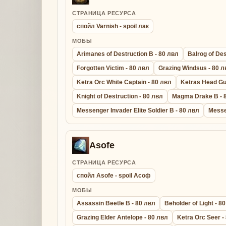
СТРАНИЦА РЕСУРСА
спойл Varnish - spoil лак
МОБЫ
Arimanes of Destruction B - 80 лвл
Balrog of Des
Forgotten Victim - 80 лвл
Grazing Windsus - 80 л
Ketra Orc White Captain - 80 лвл
Ketras Head Gu
Knight of Destruction - 80 лвл
Magma Drake B - 
Messenger Invader Elite Soldier B - 80 лвл
Messe
Asofe
СТРАНИЦА РЕСУРСА
спойл Asofe - spoil Асоф
МОБЫ
Assassin Beetle B - 80 лвл
Beholder of Light - 8
Grazing Elder Antelope - 80 лвл
Ketra Orc Seer -