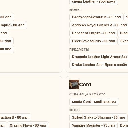
спойл Leather - spoil кожа
МОБЫ
 80 лвл
Pachycephalosaurus - 85 лвл
S
Empire - 80 лвл
Andreas Royal Guards A - 80 лвл
0 лвл
Dancer of Empire - 80 лвл
Disc
 80 лвл
Elder Lavasaurus - 80 лвл
Exec
- 80 лвл
ПРЕДМЕТЫ
Draconic Leather Light Armor Se
Drake Leather Set - Дроп и спойл
Cord
СТРАНИЦА РЕСУРСА
спойл Cord - spoil верёвка
МОБЫ
uction B - 80 лвл
Spiked Stakato Shaman - 80 лвл
лвл
Grazing Flava - 80 лвл
Vampire Magister - 73 лвл
Bone