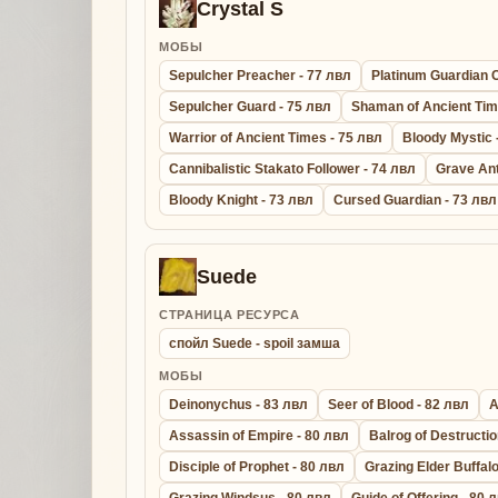
Crystal S
МОБЫ
Sepulcher Preacher - 77 лвл
Platinum Guardian C
Sepulcher Guard - 75 лвл
Shaman of Ancient Tim
Warrior of Ancient Times - 75 лвл
Bloody Mystic 
Cannibalistic Stakato Follower - 74 лвл
Grave Ant
Bloody Knight - 73 лвл
Cursed Guardian - 73 лвл
Suede
СТРАНИЦА РЕСУРСА
спойл Suede - spoil замша
МОБЫ
Deinonychus - 83 лвл
Seer of Blood - 82 лвл
A
Assassin of Empire - 80 лвл
Balrog of Destructio
Disciple of Prophet - 80 лвл
Grazing Elder Buffalo
Grazing Windsus - 80 лвл
Guide of Offering - 80 