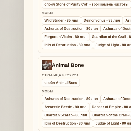
спойл Stone of Purity СоП - spoil камень чистоты
МОБЫ
Wild Strider - 85 лвл
Deinonychus - 83 лвл
Ari
Ashuras of Destruction - 80 лвл
Ashuras of Destr
Forgotten Victim - 80 лвл
Guardian of the Grail - 
Iblis of Destruction - 80 лвл
Judge of Light - 80 л
Animal Bone
СТРАНИЦА РЕСУРСА
спойл Animal Bone
МОБЫ
Ashuras of Destruction - 80 лвл
Ashuras of Destr
Assassin Beetle - 80 лвл
Dancer of Empire - 80 
Guardian Scarab - 80 лвл
Guardian of the Grail -
Iblis of Destruction - 80 лвл
Judge of Light - 80 л