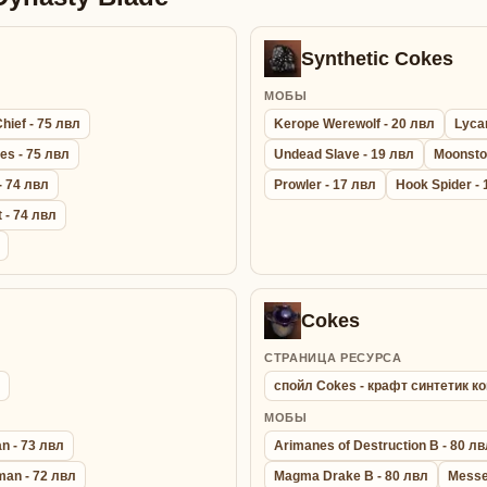
Synthetic Cokes
МОБЫ
hief - 75 лвл
Kerope Werewolf - 20 лвл
Lyca
es - 75 лвл
Undead Slave - 19 лвл
Moonsto
- 74 лвл
Prowler - 17 лвл
Hook Spider - 
 - 74 лвл
Cokes
СТРАНИЦА РЕСУРСА
спойл Cokes - крафт синтетик к
МОБЫ
n - 73 лвл
Arimanes of Destruction B - 80 л
an - 72 лвл
Magma Drake B - 80 лвл
Messen