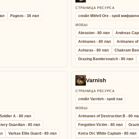
СТРАНИЦА РЕСУРСА
лвл
Pageos - 38 лвл
спойл Mithril Ore - spoil мифрил
МОБЫ
Abraxion - 80 лвл
Andreas Capt
Arimanes - 80 лвл
Arimanes of 
Ashuras - 80 лвл
Chakram Beet
Grazing Bandersnatch - 80 лвл
Varnish
СТРАНИЦА РЕСУРСА
спойл Varnish - spoil лак
МОБЫ
Soldier A - 80 лвл
Arimanes of Destruction B - 80 л
tery Guardian - 80 лвл
Forgotten Victim - 80 лвл
Grazi
вл
Varkas Elite Guard - 80 лвл
Ketra Orc White Captain - 80 лвл