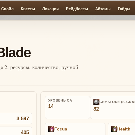
Спойл
Квесты
Локации
Рейдбоссы
Айтемы
Гайды
Blade
e 2: ресурсы, количество, ручной
УРОВЕНЬ СА
GEMSTONE (S-GRA
14
82
3 597
Focus
Health
405