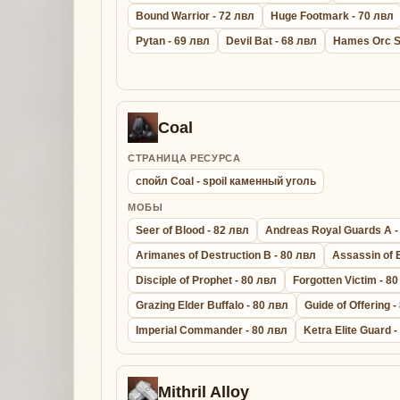
Bound Warrior - 72 лвл
Huge Footmark - 70 лвл
Pytan - 69 лвл
Devil Bat - 68 лвл
Hames Orc S
Coal
СТРАНИЦА РЕСУРСА
спойл Coal - spoil каменный уголь
МОБЫ
Seer of Blood - 82 лвл
Andreas Royal Guards A -
Arimanes of Destruction B - 80 лвл
Assassin of 
Disciple of Prophet - 80 лвл
Forgotten Victim - 8
Grazing Elder Buffalo - 80 лвл
Guide of Offering -
Imperial Commander - 80 лвл
Ketra Elite Guard 
Mithril Alloy