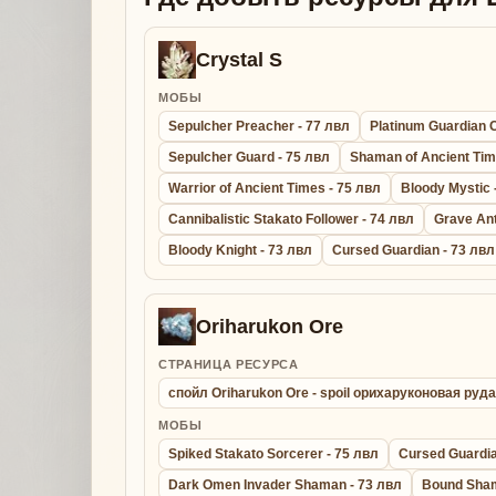
Crystal S
МОБЫ
Sepulcher Preacher - 77 лвл
Platinum Guardian C
Sepulcher Guard - 75 лвл
Shaman of Ancient Tim
Warrior of Ancient Times - 75 лвл
Bloody Mystic 
Cannibalistic Stakato Follower - 74 лвл
Grave Ant
Bloody Knight - 73 лвл
Cursed Guardian - 73 лвл
Oriharukon Ore
СТРАНИЦА РЕСУРСА
спойл Oriharukon Ore - spoil орихаруконовая руда
МОБЫ
Spiked Stakato Sorcerer - 75 лвл
Cursed Guardia
Dark Omen Invader Shaman - 73 лвл
Bound Sham