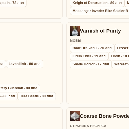
aptain - 78 лвл
Knight of Destruction - 80 лвл
M
Messenger Invader Elite Soldier B
Varnish of Purity
МОБЫ
Baar Dre Vanul - 20 лвл
Lesser
Lirein Elder - 19 лвл
Lirein - 18
лвл
Lavasillisk - 80 лвл
Shade Horror - 17 лвл
Wererat 
tery Guardian - 80 лвл
 - 80 лвл
Tera Beetle - 80 лвл
Coarse Bone Powde
СТРАНИЦА РЕСУРСА