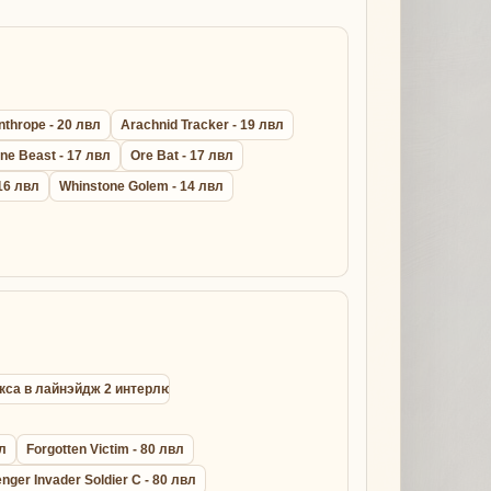
nthrope - 20 лвл
Arachnid Tracker - 19 лвл
ne Beast - 17 лвл
Ore Bat - 17 лвл
16 лвл
Whinstone Golem - 14 лвл
окса в лайнэйдж 2 интерлюд
вл
Forgotten Victim - 80 лвл
ger Invader Soldier C - 80 лвл