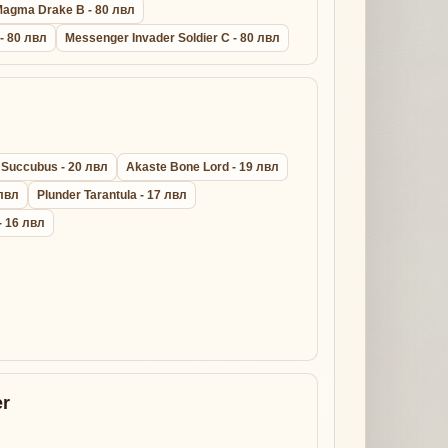
agma Drake B - 80 лвл
 - 80 лвл
Messenger Invader Soldier C - 80 лвл
 Succubus - 20 лвл
Akaste Bone Lord - 19 лвл
 лвл
Plunder Tarantula - 17 лвл
- 16 лвл
r