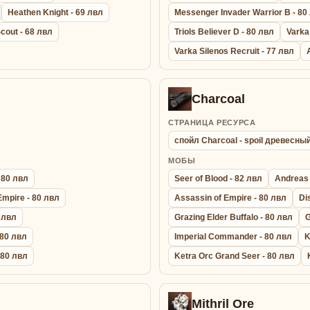
Heathen Knight - 69 лвл
Messenger Invader Warrior B - 80
cout - 68 лвл
Triols Believer D - 80 лвл
Varka
Varka Silenos Recruit - 77 лвл
Charcoal
СТРАНИЦА РЕСУРСА
спойл Charcoal - spoil древесны
МОБЫ
 80 лвл
Seer of Blood - 82 лвл
Andreas 
Empire - 80 лвл
Assassin of Empire - 80 лвл
Di
0 лвл
Grazing Elder Buffalo - 80 лвл
G
 80 лвл
Imperial Commander - 80 лвл
K
- 80 лвл
Ketra Orc Grand Seer - 80 лвл
Mithril Ore