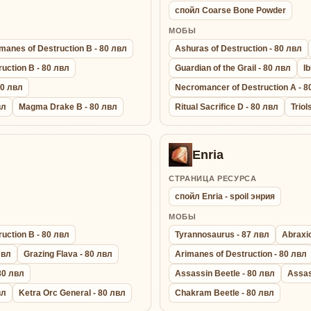
спойл Coarse Bone Powder
МОБЫ
manes of Destruction B - 80 лвл
Ashuras of Destruction - 80 лвл
uction B - 80 лвл
Guardian of the Grail - 80 лвл
Ib
80 лвл
Necromancer of Destruction A - 8
вл
Magma Drake B - 80 лвл
Ritual Sacrifice D - 80 лвл
Triol
Enria
СТРАНИЦА РЕСУРСА
спойл Enria - spoil энрия
МОБЫ
uction B - 80 лвл
Tyrannosaurus - 87 лвл
Abraxio
лвл
Grazing Flava - 80 лвл
Arimanes of Destruction - 80 лвл
 80 лвл
Assassin Beetle - 80 лвл
Assas
вл
Ketra Orc General - 80 лвл
Chakram Beetle - 80 лвл