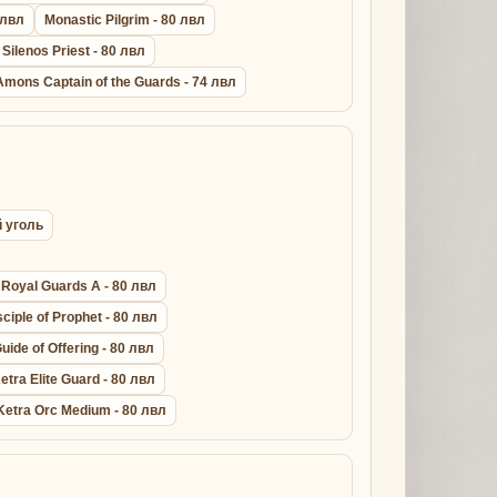
 лвл
Monastic Pilgrim - 80 лвл
 Silenos Priest - 80 лвл
Amons Captain of the Guards - 74 лвл
й уголь
Royal Guards A - 80 лвл
sciple of Prophet - 80 лвл
uide of Offering - 80 лвл
etra Elite Guard - 80 лвл
Ketra Orc Medium - 80 лвл