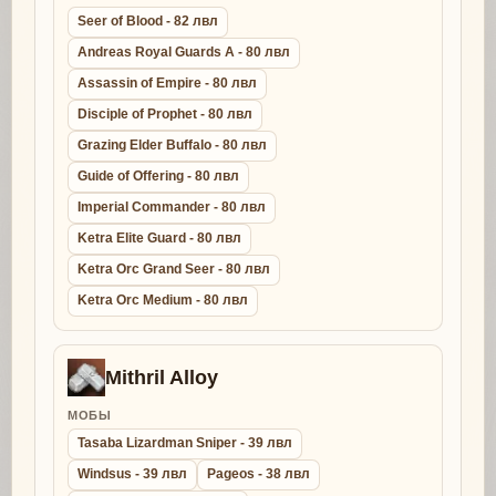
Seer of Blood - 82 лвл
Andreas Royal Guards A - 80 лвл
Assassin of Empire - 80 лвл
Disciple of Prophet - 80 лвл
Grazing Elder Buffalo - 80 лвл
Guide of Offering - 80 лвл
Imperial Commander - 80 лвл
Ketra Elite Guard - 80 лвл
Ketra Orc Grand Seer - 80 лвл
Ketra Orc Medium - 80 лвл
Mithril Alloy
МОБЫ
Tasaba Lizardman Sniper - 39 лвл
Windsus - 39 лвл
Pageos - 38 лвл