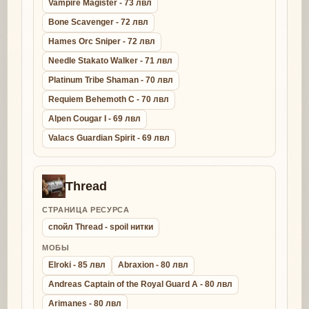
Vampire Magister - 73 лвл
Bone Scavenger - 72 лвл
Hames Orc Sniper - 72 лвл
Needle Stakato Walker - 71 лвл
Platinum Tribe Shaman - 70 лвл
Requiem Behemoth C - 70 лвл
Alpen Cougar I - 69 лвл
Valacs Guardian Spirit - 69 лвл
Thread
СТРАНИЦА РЕСУРСА
спойл Thread - spoil нитки
МОБЫ
Elroki - 85 лвл
Abraxion - 80 лвл
Andreas Captain of the Royal Guard A - 80 лвл
Arimanes - 80 лвл