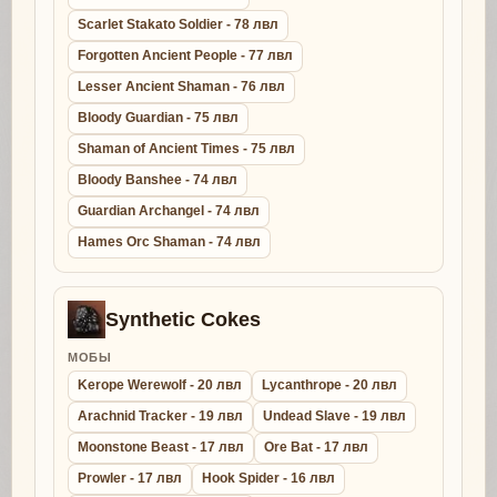
Scarlet Stakato Soldier - 78 лвл
Forgotten Ancient People - 77 лвл
Lesser Ancient Shaman - 76 лвл
Bloody Guardian - 75 лвл
Shaman of Ancient Times - 75 лвл
Bloody Banshee - 74 лвл
Guardian Archangel - 74 лвл
Hames Orc Shaman - 74 лвл
Synthetic Cokes
МОБЫ
Kerope Werewolf - 20 лвл
Lycanthrope - 20 лвл
Arachnid Tracker - 19 лвл
Undead Slave - 19 лвл
Moonstone Beast - 17 лвл
Ore Bat - 17 лвл
Prowler - 17 лвл
Hook Spider - 16 лвл