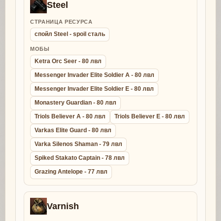
Steel
СТРАНИЦА РЕСУРСА
спойл Steel - spoil сталь
МОБЫ
Ketra Orc Seer - 80 лвл
Messenger Invader Elite Soldier A - 80 лвл
Messenger Invader Elite Soldier E - 80 лвл
Monastery Guardian - 80 лвл
Triols Believer A - 80 лвл
Triols Believer E - 80 лвл
Varkas Elite Guard - 80 лвл
Varka Silenos Shaman - 79 лвл
Spiked Stakato Captain - 78 лвл
Grazing Antelope - 77 лвл
Varnish