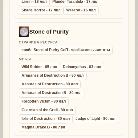
Lirein - 18 лвл
Plunder Tarantula - 17 лвл
Shade Horror - 17 лвл
Wererat - 16 лвл
Stone of Purity
СТРАНИЦА РЕСУРСА
спойл Stone of Purity СоП - spoil камень чистоты
МОБЫ
Wild Strider - 85 лвл
Deinonychus - 83 лвл
Arimanes of Destruction B - 80 лвл
Ashuras of Destruction - 80 лвл
Ashuras of Destruction B - 80 лвл
Forgotten Victim - 80 лвл
Guardian of the Grail - 80 лвл
Iblis of Destruction - 80 лвл
Judge of Light - 80 лвл
Magma Drake B - 80 лвл