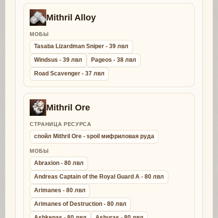
Mithril Alloy
МОБЫ
Tasaba Lizardman Sniper - 39 лвл
Windsus - 39 лвл
Pageos - 38 лвл
Road Scavenger - 37 лвл
Mithril Ore
СТРАНИЦА РЕСУРСА
спойл Mithril Ore - spoil мифриловая руда
МОБЫ
Abraxion - 80 лвл
Andreas Captain of the Royal Guard A - 80 лвл
Arimanes - 80 лвл
Arimanes of Destruction - 80 лвл
Ashkenas - 80 лвл
Ashuras - 80 лвл