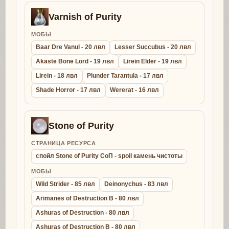
Varnish of Purity
МОБЫ
Baar Dre Vanul - 20 лвл
Lesser Succubus - 20 лвл
Akaste Bone Lord - 19 лвл
Lirein Elder - 19 лвл
Lirein - 18 лвл
Plunder Tarantula - 17 лвл
Shade Horror - 17 лвл
Wererat - 16 лвл
Stone of Purity
СТРАНИЦА РЕСУРСА
спойл Stone of Purity СоП - spoil камень чистоты
МОБЫ
Wild Strider - 85 лвл
Deinonychus - 83 лвл
Arimanes of Destruction B - 80 лвл
Ashuras of Destruction - 80 лвл
Ashuras of Destruction B - 80 лвл