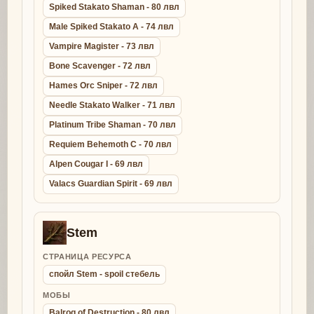
Spiked Stakato Shaman - 80 лвл
Male Spiked Stakato A - 74 лвл
Vampire Magister - 73 лвл
Bone Scavenger - 72 лвл
Hames Orc Sniper - 72 лвл
Needle Stakato Walker - 71 лвл
Platinum Tribe Shaman - 70 лвл
Requiem Behemoth C - 70 лвл
Alpen Cougar I - 69 лвл
Valacs Guardian Spirit - 69 лвл
Stem
СТРАНИЦА РЕСУРСА
спойл Stem - spoil стебель
МОБЫ
Balrog of Destruction - 80 лвл