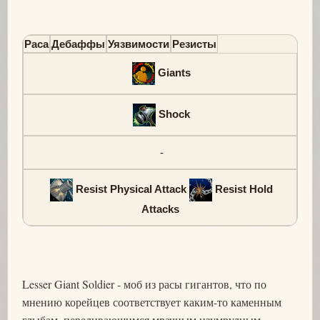
Раса
Дебаффы
Уязвимости
Резисты
Giants
Shock
-
Resist Physical Attack
Resist Hold
Attacks
Lesser Giant Soldier - моб из расы гигантов, что по
мнению корейцев соответствует каким-то каменным
глыбам, переливающимся мрачным изумрудным