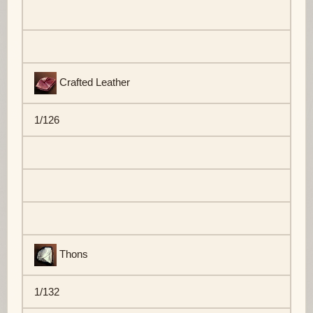
Crafted Leather
1/126
Thons
1/132