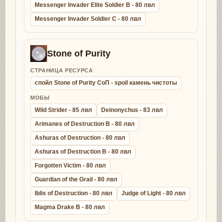
Messenger Invader Elite Soldier B - 80 лвл
Messenger Invader Soldier C - 80 лвл
Stone of Purity
СТРАНИЦА РЕСУРСА
спойл Stone of Purity СоП - spoil камень чистоты
МОБЫ
Wild Strider - 85 лвл
Deinonychus - 83 лвл
Arimanes of Destruction B - 80 лвл
Ashuras of Destruction - 80 лвл
Ashuras of Destruction B - 80 лвл
Forgotten Victim - 80 лвл
Guardian of the Grail - 80 лвл
Iblis of Destruction - 80 лвл
Judge of Light - 80 лвл
Magma Drake B - 80 лвл