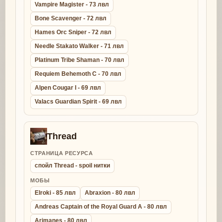
Vampire Magister - 73 лвл
Bone Scavenger - 72 лвл
Hames Orc Sniper - 72 лвл
Needle Stakato Walker - 71 лвл
Platinum Tribe Shaman - 70 лвл
Requiem Behemoth C - 70 лвл
Alpen Cougar I - 69 лвл
Valacs Guardian Spirit - 69 лвл
Thread
СТРАНИЦА РЕСУРСА
спойл Thread - spoil нитки
МОБЫ
Elroki - 85 лвл
Abraxion - 80 лвл
Andreas Captain of the Royal Guard A - 80 лвл
Arimanes - 80 лвл