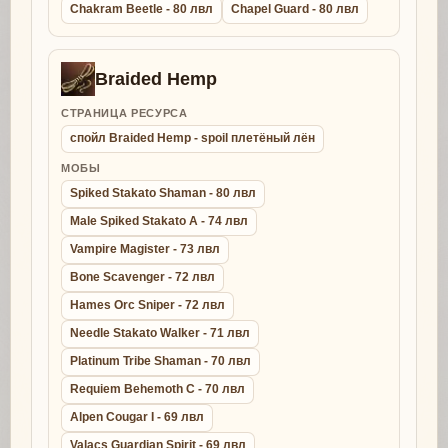
Chakram Beetle - 80 лвл
Chapel Guard - 80 лвл
Braided Hemp
СТРАНИЦА РЕСУРСА
спойл Braided Hemp - spoil плетёный лён
МОБЫ
Spiked Stakato Shaman - 80 лвл
Male Spiked Stakato A - 74 лвл
Vampire Magister - 73 лвл
Bone Scavenger - 72 лвл
Hames Orc Sniper - 72 лвл
Needle Stakato Walker - 71 лвл
Platinum Tribe Shaman - 70 лвл
Requiem Behemoth C - 70 лвл
Alpen Cougar I - 69 лвл
Valacs Guardian Spirit - 69 лвл