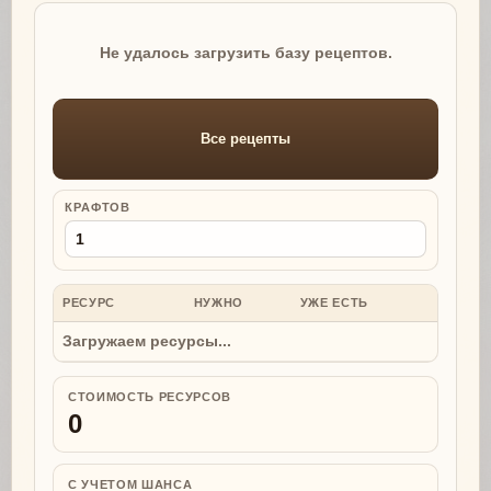
Не удалось загрузить базу рецептов.
Все рецепты
КРАФТОВ
РЕСУРС
НУЖНО
УЖЕ ЕСТЬ
НУЖНО
Загружаем ресурсы...
СТОИМОСТЬ РЕСУРСОВ
0
С УЧЕТОМ ШАНСА