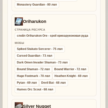
Monastery Guardian - 80 лвл
Oriharukon
СТРАНИЦА РЕСУРСА
спойл Oriharukon Ore - spoil орихаруконовая руда
МОБЫ
Spiked Stakato Sorcerer - 75 лвл
Cursed Guardian - 73 лвл
Dark Omen Invader Shaman - 73 лвл
Bound Shaman - 72 лвл
Bound Warrior - 72 лвл
Huge Footmark - 70 лвл
Heathen Knight - 69 лвл
Pytan - 69 лвл
Devil Bat - 68 лвл
Hames Orc Scout - 68 лвл
Silver Nugget