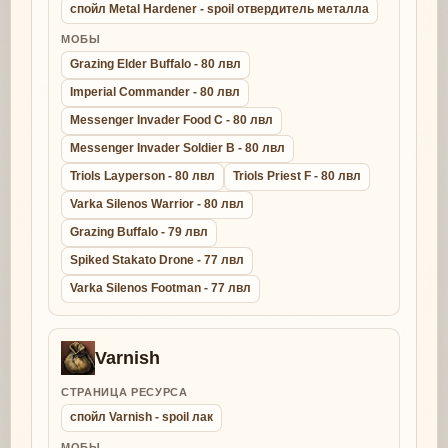
спойл Metal Hardener - spoil отвердитель металла
МОБЫ
Grazing Elder Buffalo - 80 лвл
Imperial Commander - 80 лвл
Messenger Invader Food C - 80 лвл
Messenger Invader Soldier B - 80 лвл
Triols Layperson - 80 лвл
Triols Priest F - 80 лвл
Varka Silenos Warrior - 80 лвл
Grazing Buffalo - 79 лвл
Spiked Stakato Drone - 77 лвл
Varka Silenos Footman - 77 лвл
Varnish
СТРАНИЦА РЕСУРСА
спойл Varnish - spoil лак
МОБЫ