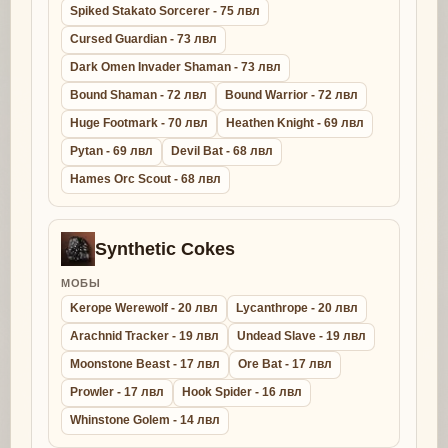
Spiked Stakato Sorcerer - 75 лвл
Cursed Guardian - 73 лвл
Dark Omen Invader Shaman - 73 лвл
Bound Shaman - 72 лвл
Bound Warrior - 72 лвл
Huge Footmark - 70 лвл
Heathen Knight - 69 лвл
Pytan - 69 лвл
Devil Bat - 68 лвл
Hames Orc Scout - 68 лвл
Synthetic Cokes
МОБЫ
Kerope Werewolf - 20 лвл
Lycanthrope - 20 лвл
Arachnid Tracker - 19 лвл
Undead Slave - 19 лвл
Moonstone Beast - 17 лвл
Ore Bat - 17 лвл
Prowler - 17 лвл
Hook Spider - 16 лвл
Whinstone Golem - 14 лвл