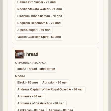
Hames Orc Sniper - 72 лвл
Needle Stakato Walker - 71 лвл
Platinum Tribe Shaman - 70 лвл
Requiem Behemoth C - 70 лвл
Alpen Cougar I - 69 лвл
Valacs Guardian Spirit - 69 лвл
Thread
СТРАНИЦА РЕСУРСА
спойл Thread - spoil нитки
МОБЫ
Elroki - 85 лвл
Abraxion - 80 лвл
Andreas Captain of the Royal Guard A - 80 лвл
Arimanes - 80 лвл
Arimanes of Destruction - 80 лвл
Ashkenas - 80 лвл
Ashuras - 80 лвл