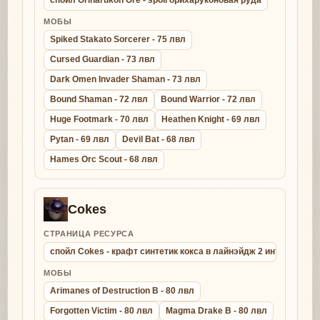
спойл Oriharukon Ore - spoil орихаруконовая руда
МОБЫ
Spiked Stakato Sorcerer - 75 лвл
Cursed Guardian - 73 лвл
Dark Omen Invader Shaman - 73 лвл
Bound Shaman - 72 лвл
Bound Warrior - 72 лвл
Huge Footmark - 70 лвл
Heathen Knight - 69 лвл
Pytan - 69 лвл
Devil Bat - 68 лвл
Hames Orc Scout - 68 лвл
Cokes
СТРАНИЦА РЕСУРСА
спойл Cokes - крафт синтетик кокса в лайнэйдж 2 интерлюд
МОБЫ
Arimanes of Destruction B - 80 лвл
Forgotten Victim - 80 лвл
Magma Drake B - 80 лвл