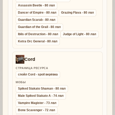
Assassin Beetle - 80 лвл
Dancer of Empire - 80 лвл
Grazing Flava - 80 лвл
Guardian Scarab - 80 лвл
Guardian of the Grail - 80 лвл
Iblis of Destruction - 80 лвл
Judge of Light - 80 лвл
Ketra Orc General - 80 лвл
Cord
СТРАНИЦА РЕСУРСА
спойл Cord - spoil верёвка
МОБЫ
Spiked Stakato Shaman - 80 лвл
Male Spiked Stakato A - 74 лвл
Vampire Magister - 73 лвл
Bone Scavenger - 72 лвл