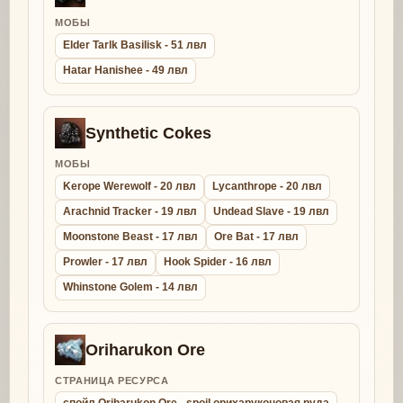
МОБЫ
Elder Tarlk Basilisk - 51 лвл
Hatar Hanishee - 49 лвл
Synthetic Cokes
МОБЫ
Kerope Werewolf - 20 лвл
Lycanthrope - 20 лвл
Arachnid Tracker - 19 лвл
Undead Slave - 19 лвл
Moonstone Beast - 17 лвл
Ore Bat - 17 лвл
Prowler - 17 лвл
Hook Spider - 16 лвл
Whinstone Golem - 14 лвл
Oriharukon Ore
СТРАНИЦА РЕСУРСА