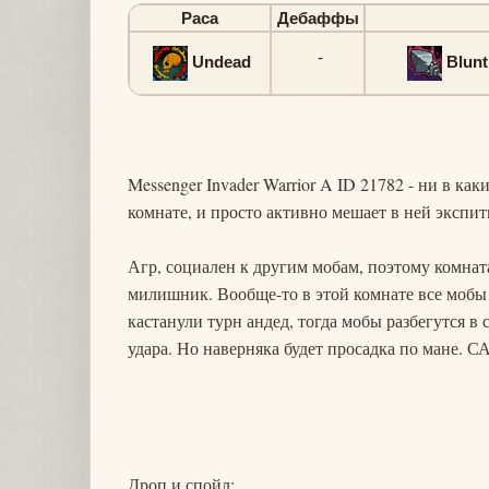
Раса
Дебаффы
-
Undead
Blun
Messenger Invader Warrior A ID 21782 - ни в ка
комнате, и просто активно мешает в ней экспит
Агр, социален к другим мобам, поэтому комнат
милишник. Вообще-то в этой комнате все мобы
кастанули турн андед, тогда мобы разбегутся в 
удара. Но наверняка будет просадка по мане. С
Дроп и спойл: