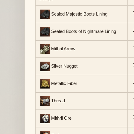
1
Sealed Majestic Boots Lining
1
Sealed Boots of Nightmare Lining
1
Mithril Arrow
1
Silver Nugget
1
Metallic Fiber
1
Thread
1
Mithril Ore