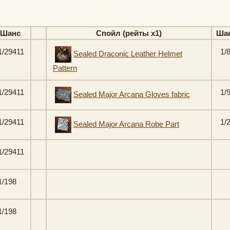
Шанс
Спойл (рейты х1)
Ша
/29411
1/
Sealed Draconic Leather Helmet
Pattern
/29411
1/
Sealed Major Arcana Gloves fabric
/29411
1/
Sealed Major Arcana Robe Part
/29411
/198
/198