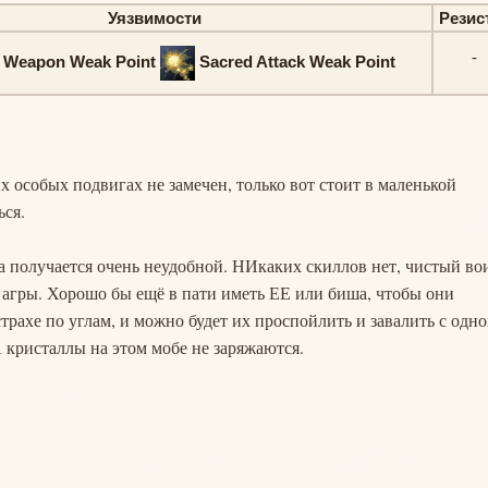
Уязвимости
Резис
-
t Weapon Weak Point
Sacred Attack Weak Point
ких особых подвигах не замечен, только вот стоит в маленькой
ься.
а получается очень неудобной. НИкаких скиллов нет, чистый во
 агры. Хорошо бы ещё в пати иметь ЕЕ или биша, чтобы они
страхе по углам, и можно будет их проспойлить и завалить с одно
А кристаллы на этом мобе не заряжаются.