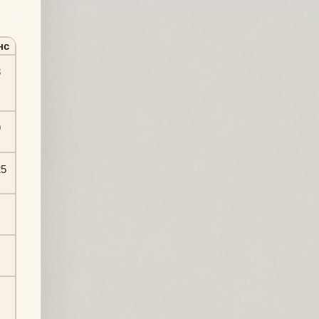
нс
8
9
25