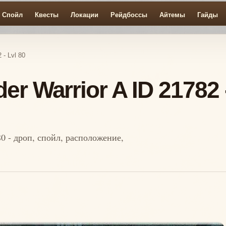
Спойл
Квесты
Локации
Рейдбоссы
Айтемы
Гайды
 - Lvl 80
er Warrior A ID 21782 
80 - дроп, спойл, расположение,