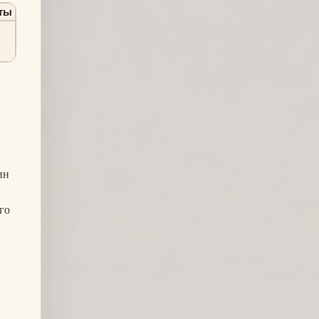
ты
ин
го