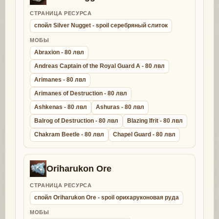
СТРАНИЦА РЕСУРСА
спойл Silver Nugget - spoil серебряный слиток
МОБЫ
Abraxion - 80 лвл
Andreas Captain of the Royal Guard A - 80 лвл
Arimanes - 80 лвл
Arimanes of Destruction - 80 лвл
Ashkenas - 80 лвл
Ashuras - 80 лвл
Balrog of Destruction - 80 лвл
Blazing Ifrit - 80 лвл
Chakram Beetle - 80 лвл
Chapel Guard - 80 лвл
Oriharukon Ore
СТРАНИЦА РЕСУРСА
спойл Oriharukon Ore - spoil орихаруконовая руда
МОБЫ