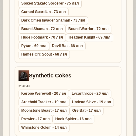
Spiked Stakato Sorcerer - 75 лвл
Cursed Guardian - 73 лвл
Dark Omen Invader Shaman - 73 лвл
Bound Shaman - 72 лвл
Bound Warrior - 72 лвл
Huge Footmark - 70 лвл
Heathen Knight - 69 лвл
Pytan - 69 лвл
Devil Bat - 68 лвл
Hames Orc Scout - 68 лвл
Synthetic Cokes
МОБЫ
Kerope Werewolf - 20 лвл
Lycanthrope - 20 лвл
Arachnid Tracker - 19 лвл
Undead Slave - 19 лвл
Moonstone Beast - 17 лвл
Ore Bat - 17 лвл
Prowler - 17 лвл
Hook Spider - 16 лвл
Whinstone Golem - 14 лвл