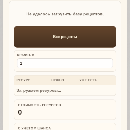
Не удалось загрузить базу рецептов.
Все рецепты
КРАФТОВ
РЕСУРС
НУЖНО
УЖЕ ЕСТЬ
НУЖНО
Загружаем ресурсы...
СТОИМОСТЬ РЕСУРСОВ
0
С УЧЕТОМ ШАНСА