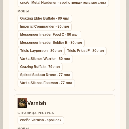
спойл Metal Hardener - spoil отвердитель металла
МОБЫ
Grazing Elder Buffalo - 80 лвл
Imperial Commander - 80 лвл
Messenger Invader Food C - 80 лвл
Messenger Invader Soldier B - 80 лвл
Triols Layperson - 80 лвл
Triols Priest F - 80 лвл
Varka Silenos Warrior - 80 лвл
Grazing Buffalo - 79 лвл
Spiked Stakato Drone - 77 лвл
Varka Silenos Footman - 77 лвл
Varnish
СТРАНИЦА РЕСУРСА
спойл Varnish - spoil лак
МОБЫ