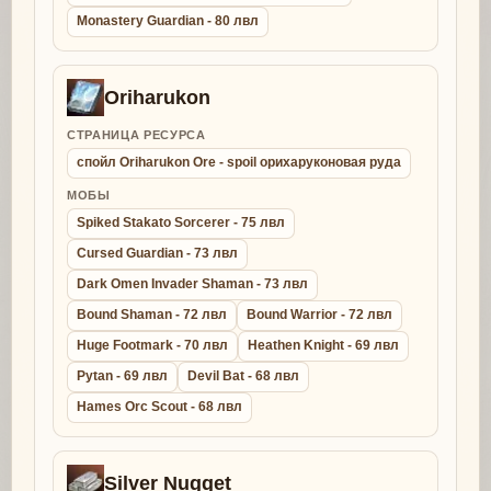
Monastery Guardian - 80 лвл
Oriharukon
СТРАНИЦА РЕСУРСА
спойл Oriharukon Ore - spoil орихаруконовая руда
МОБЫ
Spiked Stakato Sorcerer - 75 лвл
Cursed Guardian - 73 лвл
Dark Omen Invader Shaman - 73 лвл
Bound Shaman - 72 лвл
Bound Warrior - 72 лвл
Huge Footmark - 70 лвл
Heathen Knight - 69 лвл
Pytan - 69 лвл
Devil Bat - 68 лвл
Hames Orc Scout - 68 лвл
Silver Nugget