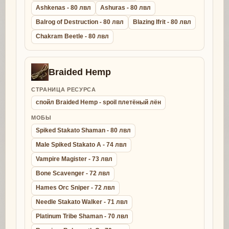
Ashkenas - 80 лвл
Ashuras - 80 лвл
Balrog of Destruction - 80 лвл
Blazing Ifrit - 80 лвл
Chakram Beetle - 80 лвл
Braided Hemp
СТРАНИЦА РЕСУРСА
спойл Braided Hemp - spoil плетёный лён
МОБЫ
Spiked Stakato Shaman - 80 лвл
Male Spiked Stakato A - 74 лвл
Vampire Magister - 73 лвл
Bone Scavenger - 72 лвл
Hames Orc Sniper - 72 лвл
Needle Stakato Walker - 71 лвл
Platinum Tribe Shaman - 70 лвл