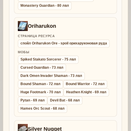
Monastery Guardian - 80 лвл
Oriharukon
СТРАНИЦА РЕСУРСА
спойл Oriharukon Ore - spoil орихаруконовая руда
МОБЫ
Spiked Stakato Sorcerer - 75 лвл
Cursed Guardian - 73 лвл
Dark Omen Invader Shaman - 73 лвл
Bound Shaman - 72 лвл
Bound Warrior - 72 лвл
Huge Footmark - 70 лвл
Heathen Knight - 69 лвл
Pytan - 69 лвл
Devil Bat - 68 лвл
Hames Orc Scout - 68 лвл
Silver Nugget