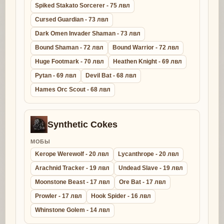
Spiked Stakato Sorcerer - 75 лвл
Cursed Guardian - 73 лвл
Dark Omen Invader Shaman - 73 лвл
Bound Shaman - 72 лвл
Bound Warrior - 72 лвл
Huge Footmark - 70 лвл
Heathen Knight - 69 лвл
Pytan - 69 лвл
Devil Bat - 68 лвл
Hames Orc Scout - 68 лвл
Synthetic Cokes
МОБЫ
Kerope Werewolf - 20 лвл
Lycanthrope - 20 лвл
Arachnid Tracker - 19 лвл
Undead Slave - 19 лвл
Moonstone Beast - 17 лвл
Ore Bat - 17 лвл
Prowler - 17 лвл
Hook Spider - 16 лвл
Whinstone Golem - 14 лвл