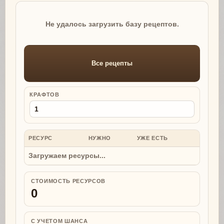
Не удалось загрузить базу рецептов.
Все рецепты
КРАФТОВ
РЕСУРС
НУЖНО
УЖЕ ЕСТЬ
НУЖНО
Загружаем ресурсы...
СТОИМОСТЬ РЕСУРСОВ
0
С УЧЕТОМ ШАНСА