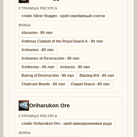
СТРАНИЦА РЕСУРСА
спойл Silver Nugget - spoil серебряный слиток
МОБЫ
Abraxion - 80 лвл
Andreas Captain of the Royal Guard A - 80 лвл
Arimanes - 80 лвл
Arimanes of Destruction - 80 лвл
Ashkenas - 80 лвл
Ashuras - 80 лвл
Balrog of Destruction - 80 лвл
Blazing Ifrit - 80 лвл
Chakram Beetle - 80 лвл
Chapel Guard - 80 лвл
Oriharukon Ore
СТРАНИЦА РЕСУРСА
спойл Oriharukon Ore - spoil орихаруконовая руда
МОБЫ