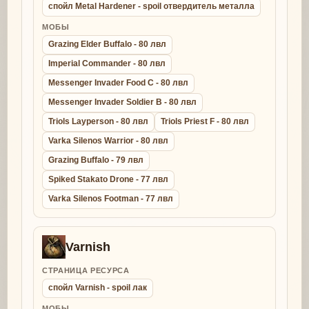
спойл Metal Hardener - spoil отвердитель металла
МОБЫ
Grazing Elder Buffalo - 80 лвл
Imperial Commander - 80 лвл
Messenger Invader Food C - 80 лвл
Messenger Invader Soldier B - 80 лвл
Triols Layperson - 80 лвл
Triols Priest F - 80 лвл
Varka Silenos Warrior - 80 лвл
Grazing Buffalo - 79 лвл
Spiked Stakato Drone - 77 лвл
Varka Silenos Footman - 77 лвл
Varnish
СТРАНИЦА РЕСУРСА
спойл Varnish - spoil лак
МОБЫ