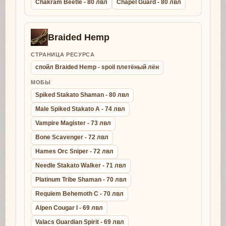
Chakram Beetle - 80 лвл
Chapel Guard - 80 лвл
Braided Hemp
СТРАНИЦА РЕСУРСА
спойл Braided Hemp - spoil плетёный лён
МОБЫ
Spiked Stakato Shaman - 80 лвл
Male Spiked Stakato A - 74 лвл
Vampire Magister - 73 лвл
Bone Scavenger - 72 лвл
Hames Orc Sniper - 72 лвл
Needle Stakato Walker - 71 лвл
Platinum Tribe Shaman - 70 лвл
Requiem Behemoth C - 70 лвл
Alpen Cougar I - 69 лвл
Valacs Guardian Spirit - 69 лвл