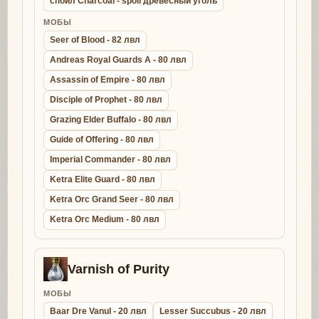
спойл Charcoal - spoil древесный уголь
МОБЫ
Seer of Blood - 82 лвл
Andreas Royal Guards A - 80 лвл
Assassin of Empire - 80 лвл
Disciple of Prophet - 80 лвл
Grazing Elder Buffalo - 80 лвл
Guide of Offering - 80 лвл
Imperial Commander - 80 лвл
Ketra Elite Guard - 80 лвл
Ketra Orc Grand Seer - 80 лвл
Ketra Orc Medium - 80 лвл
Varnish of Purity
МОБЫ
Baar Dre Vanul - 20 лвл
Lesser Succubus - 20 лвл