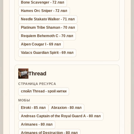
Bone Scavenger - 72 лвл
Hames Orc Sniper - 72 лвл
Needle Stakato Walker - 71 лвл
Platinum Tribe Shaman - 70 лвл
Requiem Behemoth C - 70 лвл
Alpen Cougar I - 69 лвл
Valacs Guardian Spirit - 69 лвл
Thread
СТРАНИЦА РЕСУРСА
спойл Thread - spoil нитки
МОБЫ
Elroki - 85 лвл
Abraxion - 80 лвл
Andreas Captain of the Royal Guard A - 80 лвл
Arimanes - 80 лвл
Arimanes of Destruction - 80 лвл