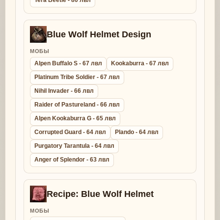
Tera Beetle - 80 лвл
Blue Wolf Helmet Design
МОБЫ
Alpen Buffalo S - 67 лвл
Kookaburra - 67 лвл
Platinum Tribe Soldier - 67 лвл
Nihil Invader - 66 лвл
Raider of Pastureland - 66 лвл
Alpen Kookaburra G - 65 лвл
Corrupted Guard - 64 лвл
Plando - 64 лвл
Purgatory Tarantula - 64 лвл
Anger of Splendor - 63 лвл
Recipe: Blue Wolf Helmet
МОБЫ