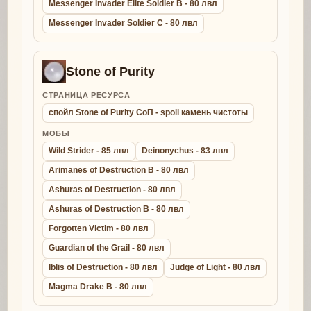
Messenger Invader Elite Soldier B - 80 лвл
Messenger Invader Soldier C - 80 лвл
Stone of Purity
СТРАНИЦА РЕСУРСА
спойл Stone of Purity СоП - spoil камень чистоты
МОБЫ
Wild Strider - 85 лвл
Deinonychus - 83 лвл
Arimanes of Destruction B - 80 лвл
Ashuras of Destruction - 80 лвл
Ashuras of Destruction B - 80 лвл
Forgotten Victim - 80 лвл
Guardian of the Grail - 80 лвл
Iblis of Destruction - 80 лвл
Judge of Light - 80 лвл
Magma Drake B - 80 лвл