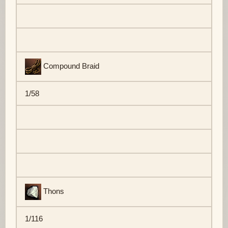
Compound Braid
1/58
Thons
1/116