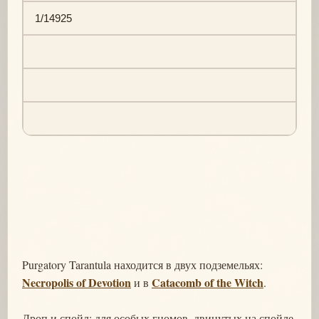
1/14925
Purgatory Tarantula находится в двух подземельях:
Necropolis of Devotion
Catacomb of the Witch
и в
.
Дроп и спойл: для особых гномов, двинутых на спойле,