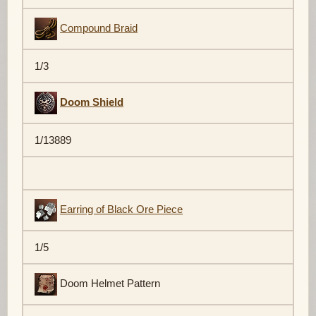
Compound Braid
1/3
Doom Shield
1/13889
Earring of Black Ore Piece
1/5
Doom Helmet Pattern