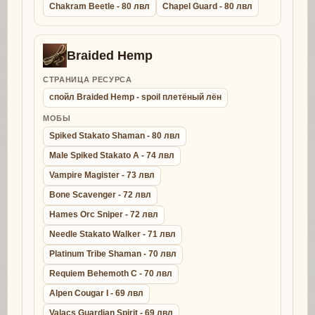
Chakram Beetle - 80 лвл
Chapel Guard - 80 лвл
Braided Hemp
СТРАНИЦА РЕСУРСА
спойл Braided Hemp - spoil плетёный лён
МОБЫ
Spiked Stakato Shaman - 80 лвл
Male Spiked Stakato A - 74 лвл
Vampire Magister - 73 лвл
Bone Scavenger - 72 лвл
Hames Orc Sniper - 72 лвл
Needle Stakato Walker - 71 лвл
Platinum Tribe Shaman - 70 лвл
Requiem Behemoth C - 70 лвл
Alpen Cougar I - 69 лвл
Valacs Guardian Spirit - 69 лвл