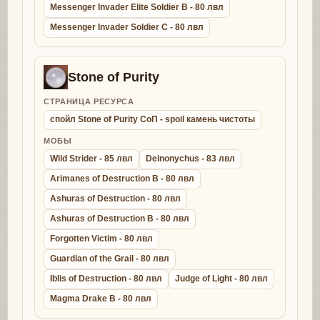
Messenger Invader Elite Soldier B - 80 лвл
Messenger Invader Soldier C - 80 лвл
Stone of Purity
СТРАНИЦА РЕСУРСА
спойл Stone of Purity СоП - spoil камень чистоты
МОБЫ
Wild Strider - 85 лвл
Deinonychus - 83 лвл
Arimanes of Destruction B - 80 лвл
Ashuras of Destruction - 80 лвл
Ashuras of Destruction B - 80 лвл
Forgotten Victim - 80 лвл
Guardian of the Grail - 80 лвл
Iblis of Destruction - 80 лвл
Judge of Light - 80 лвл
Magma Drake B - 80 лвл