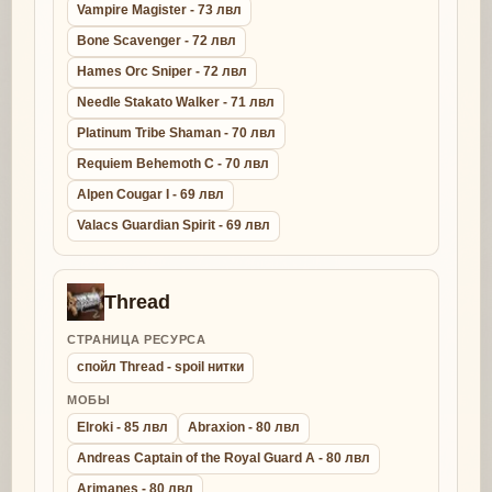
Vampire Magister - 73 лвл
Bone Scavenger - 72 лвл
Hames Orc Sniper - 72 лвл
Needle Stakato Walker - 71 лвл
Platinum Tribe Shaman - 70 лвл
Requiem Behemoth C - 70 лвл
Alpen Cougar I - 69 лвл
Valacs Guardian Spirit - 69 лвл
Thread
СТРАНИЦА РЕСУРСА
спойл Thread - spoil нитки
МОБЫ
Elroki - 85 лвл
Abraxion - 80 лвл
Andreas Captain of the Royal Guard A - 80 лвл
Arimanes - 80 лвл