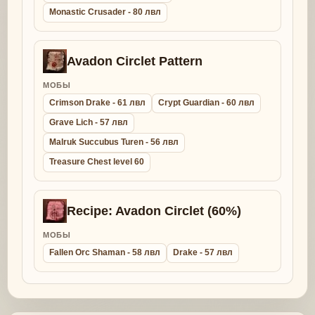
Monastic Crusader - 80 лвл
Avadon Circlet Pattern
МОБЫ
Crimson Drake - 61 лвл
Crypt Guardian - 60 лвл
Grave Lich - 57 лвл
Malruk Succubus Turen - 56 лвл
Treasure Chest level 60
Recipe: Avadon Circlet (60%)
МОБЫ
Fallen Orc Shaman - 58 лвл
Drake - 57 лвл