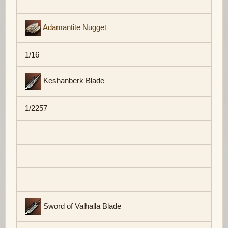
Adamantite Nugget
1/16
Keshanberk Blade
1/2257
Sword of Valhalla Blade