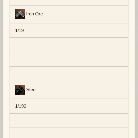
Iron Ore
1/19
Steel
1/192