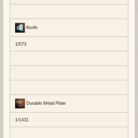
Asofe
1/573
Durable Metal Plate
1/1431