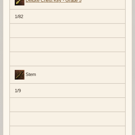
Deluxe Chest Key - Grade 5
1/82
Stem
1/9