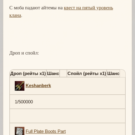
С моба падают айтемы на
квест на пятый уровень
клана
.
Дроп и спойл:
Дроп (рейты х1)
Шанс
Спойл (рейты х1)
Шанс
Keshanberk
1/500000
Full Plate Boots Part