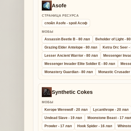
Asofe
СТРАНИЦА РЕСУРСА
спойл Asofe - spoil Асоф
МОБЫ
Assassin Beetle B - 80 лвл
Beholder of Light - 8
Grazing Elder Antelope - 80 лвл
Ketra Orc Seer -
Lesser Ancient Warrior - 80 лвл
Messenger Invade
Messenger Invader Elite Soldier E - 80 лвл
Messe
Monastery Guardian - 80 лвл
Monastic Crusader 
Synthetic Cokes
МОБЫ
Kerope Werewolf - 20 лвл
Lycanthrope - 20 лвл
Undead Slave - 19 лвл
Moonstone Beast - 17 лв
Prowler - 17 лвл
Hook Spider - 16 лвл
Whinsto