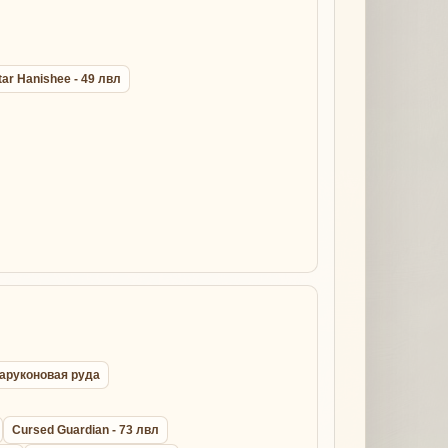
tar Hanishee - 49 лвл
ихаруконовая руда
Cursed Guardian - 73 лвл