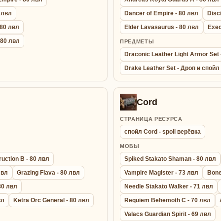
0 лвл
Dancer of Empire - 80 лвл
Disc
 80 лвл
Elder Lavasaurus - 80 лвл
Exec
- 80 лвл
ПРЕДМЕТЫ
Draconic Leather Light Armor Se
Drake Leather Set - Дроп и спойл
Cord
СТРАНИЦА РЕСУРСА
спойл Cord - spoil верёвка
МОБЫ
uction B - 80 лвл
Spiked Stakato Shaman - 80 лвл
лвл
Grazing Flava - 80 лвл
Vampire Magister - 73 лвл
Bone
 80 лвл
Needle Stakato Walker - 71 лвл
вл
Ketra Orc General - 80 лвл
Requiem Behemoth C - 70 лвл
Valacs Guardian Spirit - 69 лвл