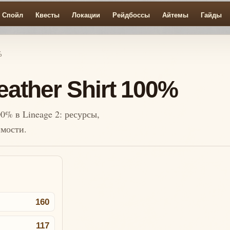
Спойл
Квесты
Локации
Рейдбоссы
Айтемы
Гайды
%
eather Shirt 100%
00% в Lineage 2: ресурсы,
имости.
160
117