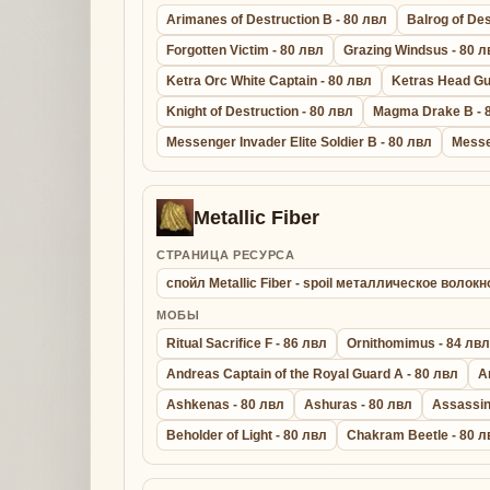
Arimanes of Destruction B - 80 лвл
Balrog of Des
Forgotten Victim - 80 лвл
Grazing Windsus - 80 л
Ketra Orc White Captain - 80 лвл
Ketras Head Gu
Knight of Destruction - 80 лвл
Magma Drake B - 
Messenger Invader Elite Soldier B - 80 лвл
Messe
Metallic Fiber
СТРАНИЦА РЕСУРСА
спойл Metallic Fiber - spoil металлическое волокн
МОБЫ
Ritual Sacrifice F - 86 лвл
Ornithomimus - 84 лвл
Andreas Captain of the Royal Guard A - 80 лвл
A
Ashkenas - 80 лвл
Ashuras - 80 лвл
Assassin
Beholder of Light - 80 лвл
Chakram Beetle - 80 л