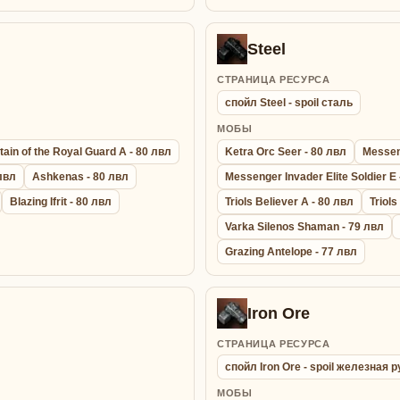
Steel
СТРАНИЦА РЕСУРСА
спойл Steel - spoil сталь
МОБЫ
ain of the Royal Guard A - 80 лвл
Ketra Orc Seer - 80 лвл
Messeng
 лвл
Ashkenas - 80 лвл
Messenger Invader Elite Soldier E 
Blazing Ifrit - 80 лвл
Triols Believer A - 80 лвл
Triols
Varka Silenos Shaman - 79 лвл
Grazing Antelope - 77 лвл
Iron Ore
СТРАНИЦА РЕСУРСА
спойл Iron Ore - spoil железная 
МОБЫ