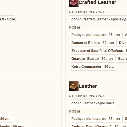
Crafted Leather
СТРАНИЦА РЕСУРСА
aft - Collection agathion summon bracelet - Браслет Сбора Энергии
спойл Crafted Leather - spoil в
МОБЫ
Pachycephalosaurus - 85 лвл
A
Dancer of Empire - 80 лвл
Divi
Executor of Sacrificial Offerings -
Guardian Scarab - 80 лвл
Guard
Ketra Commander - 80 лвл
Leather
СТРАНИЦА РЕСУРСА
спойл Leather - spoil кожа
МОБЫ
 80 лвл
Pachycephalosaurus - 85 лвл
S
Empire - 80 лвл
Andreas Royal Guards A - 80 лвл