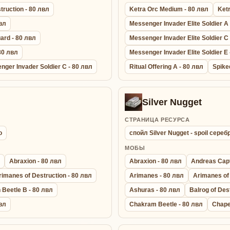
truction - 80 лвл
Ketra Orc Medium - 80 лвл
Ketr
вл
Messenger Invader Elite Soldier A
ard - 80 лвл
Messenger Invader Elite Soldier C
80 лвл
Messenger Invader Elite Soldier E 
nger Invader Soldier C - 80 лвл
Ritual Offering A - 80 лвл
Spike
Silver Nugget
СТРАНИЦА РЕСУРСА
о
спойл Silver Nugget - spoil сере
МОБЫ
Abraxion - 80 лвл
Abraxion - 80 лвл
Andreas Capt
rimanes of Destruction - 80 лвл
Arimanes - 80 лвл
Arimanes of 
 Beetle B - 80 лвл
Ashuras - 80 лвл
Balrog of Des
вл
Chakram Beetle - 80 лвл
Chape