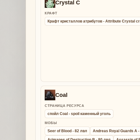
Crystal C
КРАФТ
Крафт кристаллов атрибутов - Attribute Crystal cr
Coal
СТРАНИЦА РЕСУРСА
спойл Coal - spoil каменный уголь
МОБЫ
Seer of Blood - 82 лвл
Andreas Royal Guards A -
Arimanes of Destruction B - 80 лвл
Assassin of 