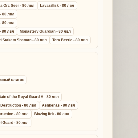
a Orc Seer - 80 лвл
Lavasillisk - 80 лвл
 - 80 лвл
 - 80 лвл
- 80 лвл
Monastery Guardian - 80 лвл
d Stakato Shaman - 80 лвл
Tera Beetle - 80 лвл
бряный слиток
ain of the Royal Guard A - 80 лвл
Destruction - 80 лвл
Ashkenas - 80 лвл
truction - 80 лвл
Blazing Ifrit - 80 лвл
l Guard - 80 лвл