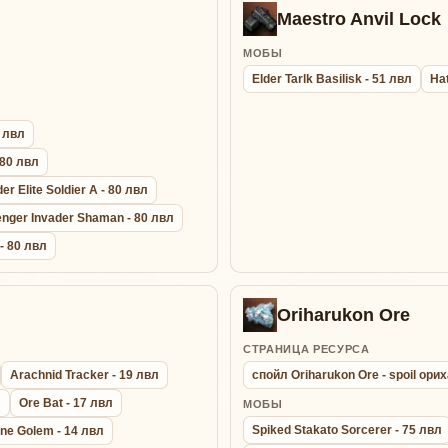
Maestro Anvil Lock
МОБЫ
Elder Tarlk Basilisk - 51 лвл
Ha
0 лвл
 80 лвл
r Elite Soldier A - 80 лвл
nger Invader Shaman - 80 лвл
- 80 лвл
Oriharukon Ore
СТРАНИЦА РЕСУРСА
Arachnid Tracker - 19 лвл
спойл Oriharukon Ore - spoil ор
л
Ore Bat - 17 лвл
МОБЫ
Spiked Stakato Sorcerer - 75 лвл
ne Golem - 14 лвл