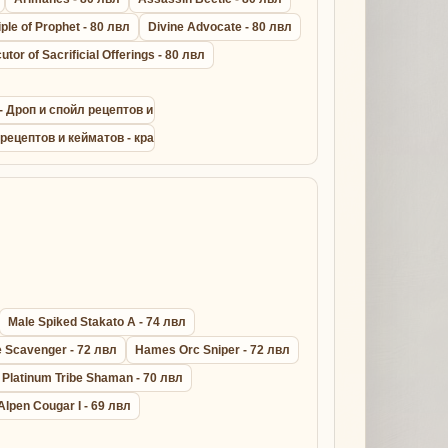
iple of Prophet - 80 лвл
Divine Advocate - 80 лвл
utor of Sacrificial Offerings - 80 лвл
t - Дроп и спойл рецептов и кейматов - крафт драконик лайт армор сета
 рецептов и кейматов - крафт дрейк лезер сета - Lineage 2
Male Spiked Stakato A - 74 лвл
 Scavenger - 72 лвл
Hames Orc Sniper - 72 лвл
Platinum Tribe Shaman - 70 лвл
Alpen Cougar I - 69 лвл