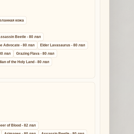
ыделанная кожа
ssassin Beetle - 80 лвл
ne Advocate - 80 лвл
Elder Lavasaurus - 80 лвл
 80 лвл
Grazing Flava - 80 лвл
ian of the Holy Land - 80 лвл
eer of Blood - 82 лвл
Arimanes - 80 лвл
Assassin Beetle - 80 лвл