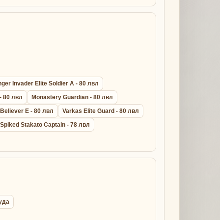
er Invader Elite Soldier A - 80 лвл
- 80 лвл
Monastery Guardian - 80 лвл
 Believer E - 80 лвл
Varkas Elite Guard - 80 лвл
Spiked Stakato Captain - 78 лвл
руда