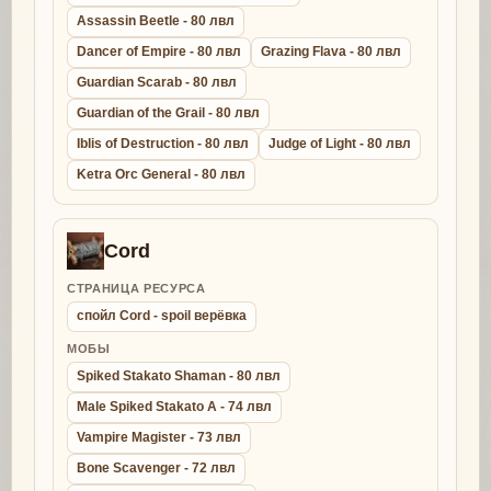
Assassin Beetle - 80 лвл
Dancer of Empire - 80 лвл
Grazing Flava - 80 лвл
Guardian Scarab - 80 лвл
Guardian of the Grail - 80 лвл
Iblis of Destruction - 80 лвл
Judge of Light - 80 лвл
Ketra Orc General - 80 лвл
Cord
СТРАНИЦА РЕСУРСА
спойл Cord - spoil верёвка
МОБЫ
Spiked Stakato Shaman - 80 лвл
Male Spiked Stakato A - 74 лвл
Vampire Magister - 73 лвл
Bone Scavenger - 72 лвл