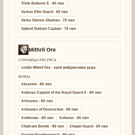
Triols Believer E - 80 лвл
Varkas Elite Guard - 80 лвл
Varka Silenos Shaman - 79 лвл
Spiked Stakato Captain - 78 лвл
Mithril Ore
СТРАНИЦА РЕСУРСА
спойл Mithril Ore - spoil мифриловая руда
МОБЫ
Abraxion - 80 лвл
Andreas Captain of the Royal Guard A - 80 лвл
Arimanes - 80 лвл
Arimanes of Destruction - 80 лвл
Ashkenas - 80 лвл
Ashuras - 80 лвл
Chakram Beetle - 80 лвл
Chapel Guard - 80 лвл
Grazing Bandersnatch - 80 лвл