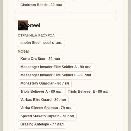
Chakram Beetle - 80 лвл
Steel
СТРАНИЦА РЕСУРСА
спойл Steel - spoil сталь
МОБЫ
Ketra Orc Seer - 80 лвл
Messenger Invader Elite Soldier A - 80 лвл
Messenger Invader Elite Soldier E - 80 лвл
Monastery Guardian - 80 лвл
Triols Believer A - 80 лвл
Triols Believer E - 80 лвл
Varkas Elite Guard - 80 лвл
Varka Silenos Shaman - 79 лвл
Spiked Stakato Captain - 78 лвл
Grazing Antelope - 77 лвл