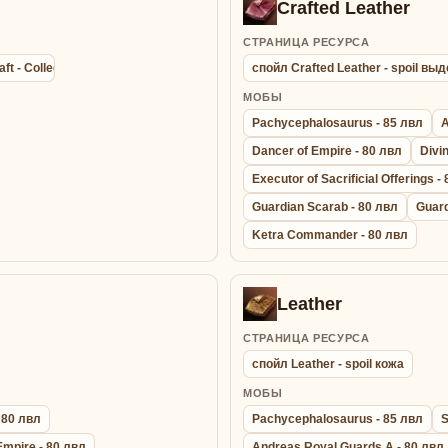
Crafted Leather
СТРАНИЦА РЕСУРСА
aft - Collection agathion summon bracelet - Браслет Сбора Энергии
спойл Crafted Leather - spoil в
МОБЫ
Pachycephalosaurus - 85 лвл
A
Dancer of Empire - 80 лвл
Divi
Executor of Sacrificial Offerings -
Guardian Scarab - 80 лвл
Guard
Ketra Commander - 80 лвл
Leather
СТРАНИЦА РЕСУРСА
спойл Leather - spoil кожа
МОБЫ
 80 лвл
Pachycephalosaurus - 85 лвл
S
Empire - 80 лвл
Andreas Royal Guards A - 80 лвл