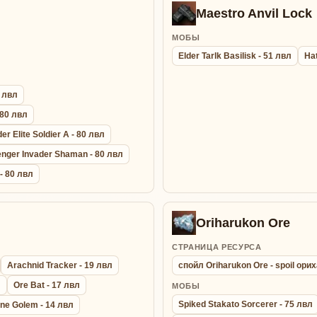
Maestro Anvil Lock
МОБЫ
Elder Tarlk Basilisk - 51 лвл
Ha
0 лвл
 80 лвл
r Elite Soldier A - 80 лвл
nger Invader Shaman - 80 лвл
- 80 лвл
Oriharukon Ore
СТРАНИЦА РЕСУРСА
Arachnid Tracker - 19 лвл
спойл Oriharukon Ore - spoil ор
л
Ore Bat - 17 лвл
МОБЫ
Spiked Stakato Sorcerer - 75 лвл
ne Golem - 14 лвл