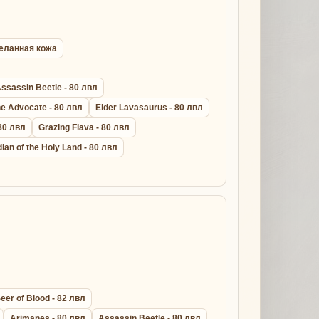
ыделанная кожа
ssassin Beetle - 80 лвл
ne Advocate - 80 лвл
Elder Lavasaurus - 80 лвл
 80 лвл
Grazing Flava - 80 лвл
ian of the Holy Land - 80 лвл
eer of Blood - 82 лвл
Arimanes - 80 лвл
Assassin Beetle - 80 лвл