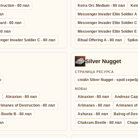
truction - 80 лвл
Ketra Orc Medium - 80 лвл
Ketr
вл
Messenger Invader Elite Soldier A
ard - 80 лвл
Messenger Invader Elite Soldier C
80 лвл
Messenger Invader Elite Soldier E 
nger Invader Soldier C - 80 лвл
Ritual Offering A - 80 лвл
Spike
Silver Nugget
СТРАНИЦА РЕСУРСА
о
спойл Silver Nugget - spoil сере
МОБЫ
Abraxion - 80 лвл
Abraxion - 80 лвл
Andreas Capt
rimanes of Destruction - 80 лвл
Arimanes - 80 лвл
Arimanes of 
 Beetle B - 80 лвл
Ashuras - 80 лвл
Balrog of Des
вл
Chakram Beetle - 80 лвл
Chape