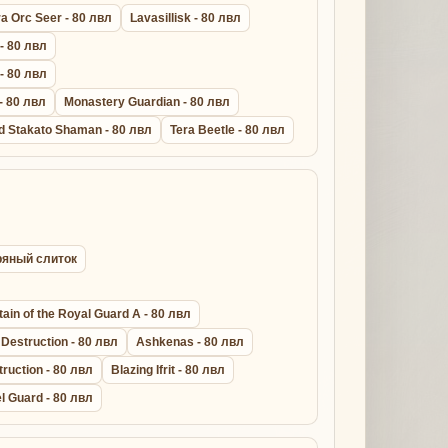
a Orc Seer - 80 лвл
Lavasillisk - 80 лвл
 - 80 лвл
 - 80 лвл
- 80 лвл
Monastery Guardian - 80 лвл
d Stakato Shaman - 80 лвл
Tera Beetle - 80 лвл
бряный слиток
ain of the Royal Guard A - 80 лвл
Destruction - 80 лвл
Ashkenas - 80 лвл
truction - 80 лвл
Blazing Ifrit - 80 лвл
l Guard - 80 лвл