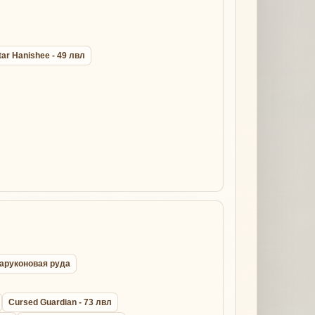
tar Hanishee - 49 лвл
ихаруконовая руда
Cursed Guardian - 73 лвл