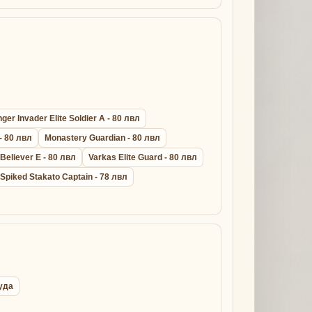
er Invader Elite Soldier A - 80 лвл
- 80 лвл
Monastery Guardian - 80 лвл
 Believer E - 80 лвл
Varkas Elite Guard - 80 лвл
Spiked Stakato Captain - 78 лвл
руда