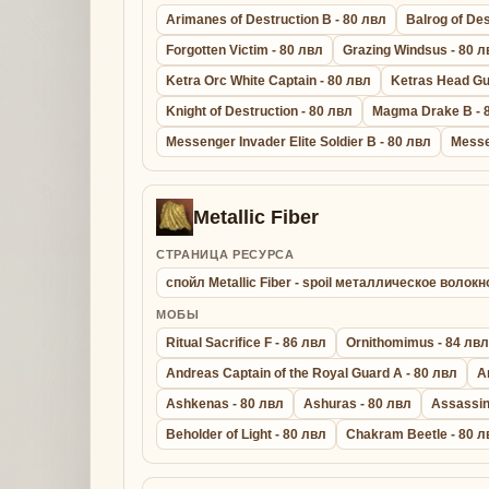
Arimanes of Destruction B - 80 лвл
Balrog of Des
Forgotten Victim - 80 лвл
Grazing Windsus - 80 л
Ketra Orc White Captain - 80 лвл
Ketras Head Gu
Knight of Destruction - 80 лвл
Magma Drake B - 
Messenger Invader Elite Soldier B - 80 лвл
Messe
Metallic Fiber
СТРАНИЦА РЕСУРСА
спойл Metallic Fiber - spoil металлическое волокн
МОБЫ
Ritual Sacrifice F - 86 лвл
Ornithomimus - 84 лвл
Andreas Captain of the Royal Guard A - 80 лвл
A
Ashkenas - 80 лвл
Ashuras - 80 лвл
Assassin
Beholder of Light - 80 лвл
Chakram Beetle - 80 л