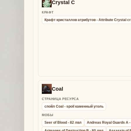
Crystal C
КРАФТ
Крафт кристаллов атрибутов - Attribute Crystal cr
Coal
СТРАНИЦА РЕСУРСА
спойл Coal - spoil каменный уголь
МОБЫ
Seer of Blood - 82 лвл
Andreas Royal Guards A -
Arimanes of Destruction B - 80 лвл
Assassin of 