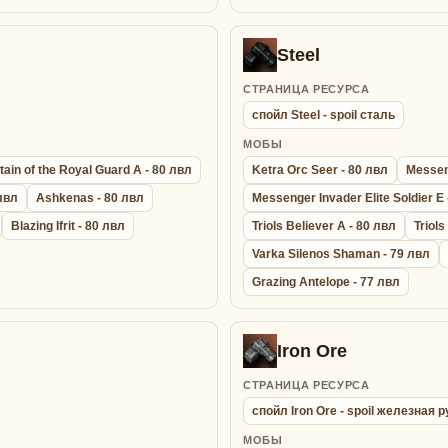
Steel
СТРАНИЦА РЕСУРСА
спойл Steel - spoil сталь
МОБЫ
ain of the Royal Guard A - 80 лвл
Ketra Orc Seer - 80 лвл
Messeng
 лвл
Ashkenas - 80 лвл
Messenger Invader Elite Soldier E 
Blazing Ifrit - 80 лвл
Triols Believer A - 80 лвл
Triols
Varka Silenos Shaman - 79 лвл
Grazing Antelope - 77 лвл
Iron Ore
СТРАНИЦА РЕСУРСА
спойл Iron Ore - spoil железная 
МОБЫ