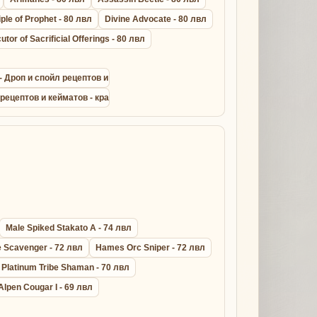
iple of Prophet - 80 лвл
Divine Advocate - 80 лвл
utor of Sacrificial Offerings - 80 лвл
t - Дроп и спойл рецептов и кейматов - крафт драконик лайт армор сета
 рецептов и кейматов - крафт дрейк лезер сета - Lineage 2
Male Spiked Stakato A - 74 лвл
 Scavenger - 72 лвл
Hames Orc Sniper - 72 лвл
Platinum Tribe Shaman - 70 лвл
Alpen Cougar I - 69 лвл