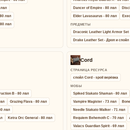
0 лвл
Dancer of Empire - 80 лвл
Disc
 80 лвл
Elder Lavasaurus - 80 лвл
Exec
- 80 лвл
ПРЕДМЕТЫ
Draconic Leather Light Armor Se
Drake Leather Set - Дроп и спойл
Cord
СТРАНИЦА РЕСУРСА
спойл Cord - spoil верёвка
МОБЫ
uction B - 80 лвл
Spiked Stakato Shaman - 80 лвл
лвл
Grazing Flava - 80 лвл
Vampire Magister - 73 лвл
Bone
 80 лвл
Needle Stakato Walker - 71 лвл
вл
Ketra Orc General - 80 лвл
Requiem Behemoth C - 70 лвл
Valacs Guardian Spirit - 69 лвл