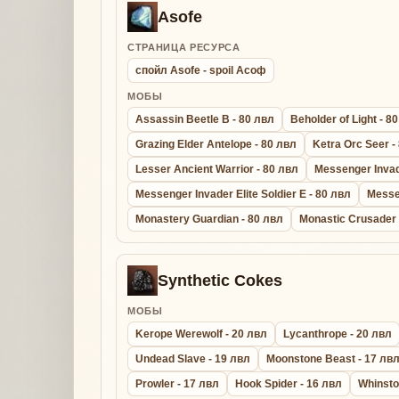
Asofe
СТРАНИЦА РЕСУРСА
спойл Asofe - spoil Асоф
МОБЫ
Assassin Beetle B - 80 лвл
Beholder of Light - 8
Grazing Elder Antelope - 80 лвл
Ketra Orc Seer -
Lesser Ancient Warrior - 80 лвл
Messenger Invade
Messenger Invader Elite Soldier E - 80 лвл
Messe
Monastery Guardian - 80 лвл
Monastic Crusader 
Synthetic Cokes
МОБЫ
Kerope Werewolf - 20 лвл
Lycanthrope - 20 лвл
Undead Slave - 19 лвл
Moonstone Beast - 17 лв
Prowler - 17 лвл
Hook Spider - 16 лвл
Whinsto