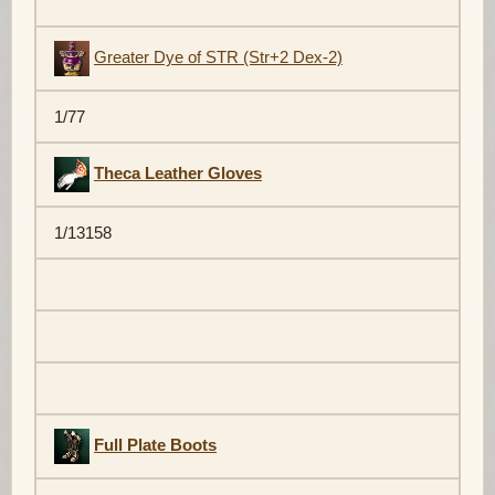
Greater Dye of STR (Str+2 Dex-2)
1/77
Theca Leather Gloves
1/13158
Full Plate Boots