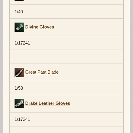
1/40
Divine Gloves
1/17241
Great Pata Blade
1/53
Drake Leather Gloves
1/17241