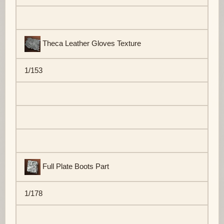
Theca Leather Gloves Texture
1/153
Full Plate Boots Part
1/178