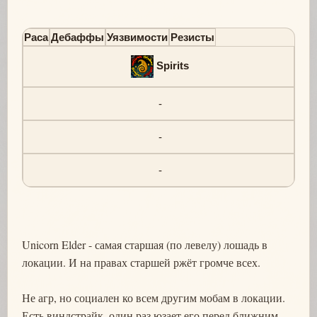
Раса
Дебаффы
Уязвимости
Резисты
Spirits
-
-
-
Unicorn Elder - самая старшая (по левелу) лошадь в
локации. И на правах старшей ржёт громче всех.
Не агр, но социален ко всем другим мобам в локации.
Есть виндстрайк, один раз юзает его перед ближним